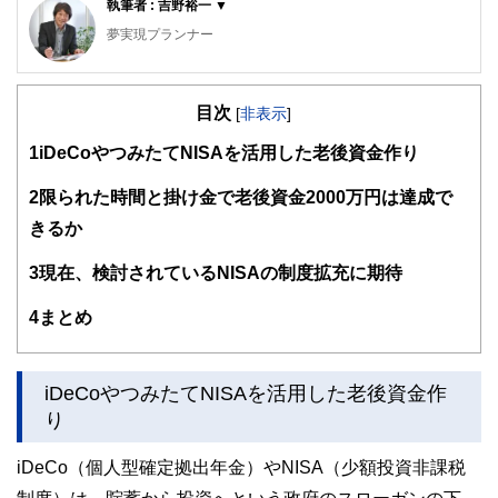
執筆者 : 吉野裕一 ▼
夢実現プランナー
2級ファイナンシャルプランニング技能士／2級DCプランナ
ー／住宅ローンアドバイザーなどの資格を保有し、相談され
目次
る方が安心して過ごせるプランニングを行うための総括的な
[
非表示
]
提案を行う
1
iDeCoやつみたてNISAを活用した老後資金作り
各種セミナーやコラムなど多数の実績があり、定評を受けて
いる
2
限られた時間と掛け金で老後資金2000万円は達成で
https://moneysmith.biz
きるか
3
現在、検討されているNISAの制度拡充に期待
4
まとめ
iDeCoやつみたてNISAを活用した老後資金作
り
iDeCo（個人型確定拠出年金）やNISA（少額投資非課税