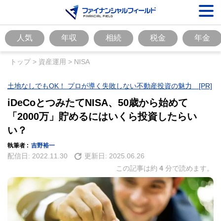
人気
年収
相続
税金
年金
トップ
>
資産運用
>
NISA
土地なしでもOK！ プロが導く失敗しない不動産投資の魅力 [PR]
iDeCoとつみたてNISA、50歳から始めて
「2000万」貯めるにはいくら投資したらい
い？
執筆者 :
吉野裕一
配信日:
2022.11.30
更新日:
2025.06.26
この記事は約
4
分で読めます。