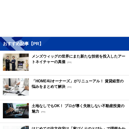
おすすめ記事【PR】
メンズウィッグの世界にまた新たな技術を投入したアー
トネイチャーの真価
[PR]
「HOME4Uオーナーズ」がリニューアル！ 賃貸経営の
悩みをまとめて解決
[PR]
土地なしでもOK！ プロが導く失敗しない不動産投資の
魅力
[PR]
はじめての注文住宅は「家づくりのとびら」で理想をか