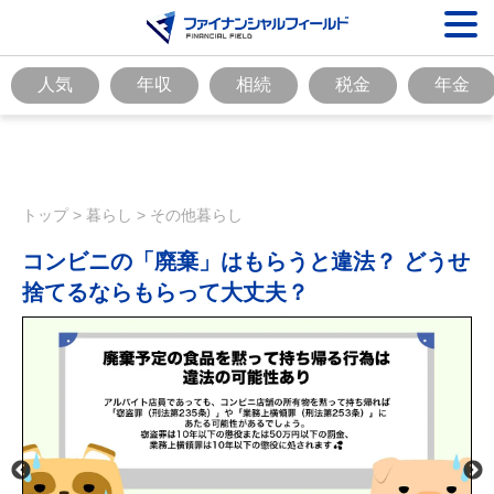
人気
年収
相続
税金
年金
トップ
>
暮らし
>
その他暮らし
コンビニの「廃棄」はもらうと違法？ どうせ
捨てるならもらって大丈夫？