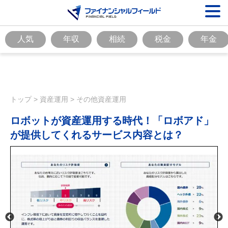
人気
年収
相続
税金
年金
トップ
>
資産運用
>
その他資産運用
ロボットが資産運用する時代！「ロボアド」
が提供してくれるサービス内容とは？