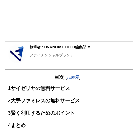
執筆者 : FINANCIAL FIELD編集部 ▼
ファイナンシャルプランナー
FinancialField編集部は、金融、経済に関する記事を、日々
の暮らしにどのような影響を与えるかという視点で、お金の
目次
知識がない方でも理解できるようわかりやすく発信していま
[
非表示
]
す。
1
サイゼリヤの無料サービス
編集部のメンバーは、ファイナンシャルプランナーの資格取
得者を中心に「お金や暮らし」に関する書籍・雑誌の編集経
2
大手ファミレスの無料サービス
験者で構成され、企画立案から記事掲載まですべての工程に
関わることで、読者目線のコンテンツを追求しています。
3
賢く利用するためのポイント
FinancialFieldの特徴は、ファイナンシャルプランナー、弁
4
まとめ
護士、税理士、宅地建物取引士、相続診断士、住宅ローンア
ドバイザー、DCプランナー、公認会計士、社会保険労務
士、行政書士、投資アナリスト、キャリアコンサルタントな