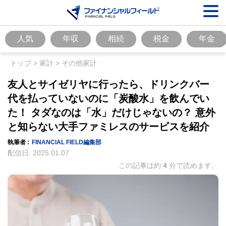
人気
年収
相続
税金
年金
トップ
>
家計
>
その他家計
友人とサイゼリヤに行ったら、ドリンクバー
代を払っていないのに「炭酸水」を飲んでい
た！ タダなのは「水」だけじゃないの？ 意外
と知らない大手ファミレスのサービスを紹介
執筆者 :
FINANCIAL FIELD編集部
配信日:
2025.01.07
この記事は約
4
分で読めます。