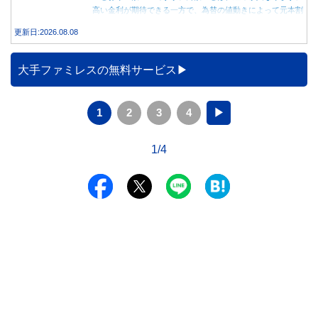
高い金利が期待できる一方で、為替の値動きによって元本割
れする可能性もあります。 この記事では、外貨預金の仕組
更新日:2026.08.08
みや円預金との違い、始める前に知っておきたい注意点を分
かりやすく解説します。
大手ファミレスの無料サービス
1
2
3
4
▶
1/4