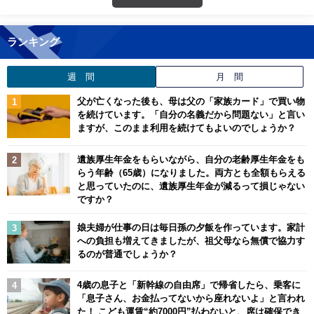
ランキング
週 間
月 間
父が亡くなった後も、母は父の「家族カード」で買い物
を続けています。「自分の名義だから問題ない」と言い
ますが、このまま利用を続けてもよいのでしょうか？
遺族厚生年金をもらいながら、自分の老齢厚生年金をも
らう年齢（65歳）になりました。両方とも全額もらえる
と思っていたのに、遺族厚生年金が減るって損じゃない
ですか？
娘夫婦が仕事の日は毎日孫の夕飯を作っています。家計
への負担も増えてきましたが、祖父母なら無償で協力す
るのが普通でしょうか？
4歳の息子と「新幹線の自由席」で帰省したら、乗客に
「息子さん、お金払ってないから座れないよ」と言われ
た！ こども運賃“約7000円”払わないと、席は確保でき