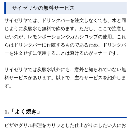
ど150名以上の有資格者を執筆者・監修者として迎え、むず
サイゼリヤの無料サービス
かしく感じられる年金や税金、相続、保険、ローンなどの話
をわかりやすく発信している点です。
サイゼリヤでは、ドリンクバーを注文しなくても、水と同
このように編集経験豊富なメンバーと金融や経済に精通した
じように炭酸水も無料で飲めます。ただし、ここで注意し
執筆者・監修者による執筆体制を築くことで、内容のわかり
やすさはもちろんのこと、読み応えのあるコンテンツと確か
たいのが、レモンポーションやガムシロップの使用。これ
な情報発信を実現しています。
らはドリンクバーに付随するものであるため、ドリンクバ
私たちは、快適でより良い生活のアイデアを提供するお金の
ーを注文せずに使用することは避けるのがマナーです。
コンシェルジュを目指します。
サイゼリヤでは炭酸水以外にも、意外と知られていない無
料サービスがあります。以下で、主なサービスを紹介しま
す。
1.「よく焼き」
ピザやグリル料理をカリッとした仕上がりにしたい人にお