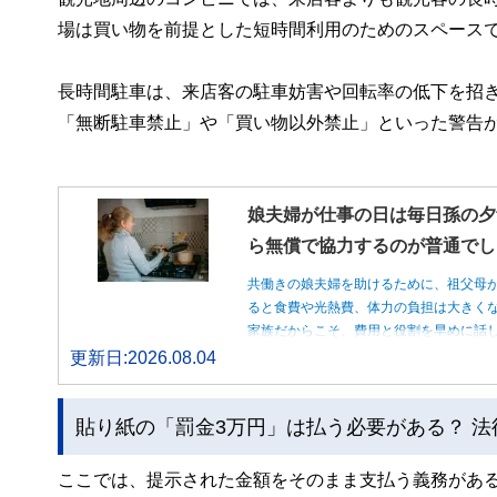
場は買い物を前提とした短時間利用のためのスペース
長時間駐車は、来店客の駐車妨害や回転率の低下を招
「無断駐車禁止」や「買い物以外禁止」といった警告
娘夫婦が仕事の日は毎日孫の夕
ら無償で協力するのが普通でし
共働きの娘夫婦を助けるために、祖父母
ると食費や光熱費、体力の負担は大きく
家族だからこそ、費用と役割を早めに話
更新日:2026.08.04
貼り紙の「罰金3万円」は払う必要がある？ 
ここでは、提示された金額をそのまま支払う義務があ