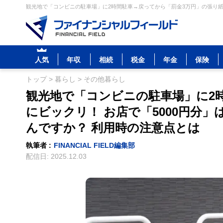
観光地で「コンビニの駐車場」に2時間駐車→戻ってから「罰金3万円」の張り紙に
人気
年収
相続
税金
年金
保険
トップ
>
暮らし
>
その他暮らし
観光地で「コンビニの駐車場」に2
にビックリ！ お店で「5000円分
んですか？ 利用時の注意点とは
執筆者 :
FINANCIAL FIELD編集部
配信日:
2025.12.03