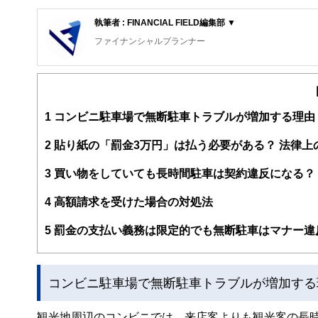
執筆者 : FINANCIAL FIELD編集部 ▼
ファイナンシャルプランナー
FinancialField編集部は、金融、経済に関する記
るようわかりやすく発信しています。
編集部のメンバーは、ファイナンシャルプランナーの資格
案から記事掲載まですべての工程に関わることで、読者目
1
コンビニ駐車場で無断駐車トラブルが増加する理由
FinancialFieldの特徴は、ファイナンシャルプラ
2
貼り紙の「罰金3万円」は払う必要がある？ 法律上
ー、公認会計士、社会保険労務士、行政書士、投資アナリ
え、むずかしく感じられる年金や税金、相続、保険、ロー
3
買い物をしていても長時間駐車は契約違反になる？
このように編集経験豊富なメンバーと金融や経済に精通し
4
高額請求を受けた場合の対処法
と、読み応えのあるコンテンツと確かな情報発信を実現し
私たちは、快適でより良い生活のアイデアを提供するお金
5
罰金の支払い義務は限定的でも無断駐車はマナー違
コンビニ駐車場で無断駐車トラブルが増加する
観光地周辺のコンビニでは、来店客よりも観光客の長