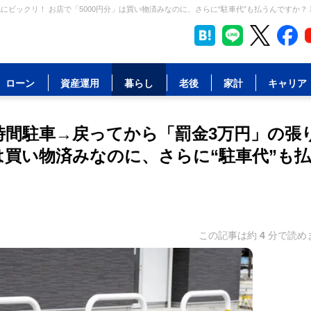
ビックリ！ お店で「5000円分」は買い物済みなのに、さらに“駐車代”も払うんですか？ 
ローン
資産運用
暮らし
老後
家計
キャリア
時間駐車→戻ってから「罰金3万円」の張
」は買い物済みなのに、さらに“駐車代”も
この記事は約
4
分で読め