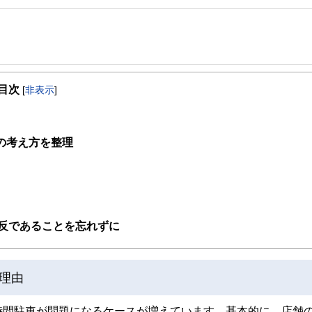
事を、日々の暮らしにどのような影響を与えるかという視点で、お金の知識がない方でも理
目次
[
非表示
]
取得者を中心に「お金や暮らし」に関する書籍・雑誌の編集経験者で構成され、企
線のコンテンツを追求しています。
ンナー、弁護士、税理士、宅地建物取引士、相続診断士、住宅ローンアドバイザー、DCプラ
の考え方を整理
スト、キャリアコンサルタントなど150名以上の有資格者を執筆者・監修者として
ンなどの話をわかりやすく発信している点です。
た執筆者・監修者による執筆体制を築くことで、内容のわかりやすさはもちろんの
ています。
のコンシェルジュを目指します。
反であることを忘れずに
理由
時間駐車が問題になるケースが増えています。基本的に、店舗