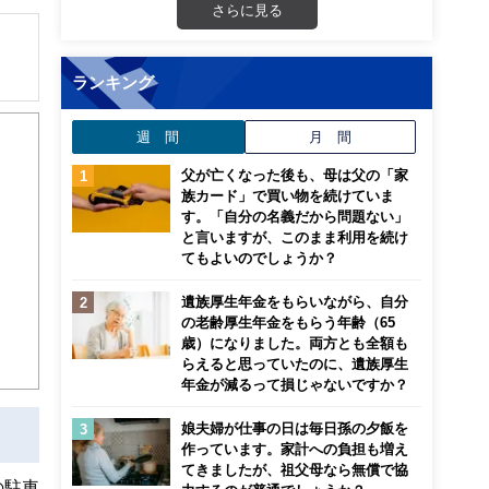
さらに見る
ランキング
解でき
週 間
月 間
画立
父が亡くなった後も、母は父の「家
族カード」で買い物を続けていま
ンナ
す。「自分の名義だから問題ない」
迎
と言いますが、このまま利用を続け
てもよいのでしょうか？
こ
遺族厚生年金をもらいながら、自分
の老齢厚生年金をもらう年齢（65
歳）になりました。両方とも全額も
らえると思っていたのに、遺族厚生
年金が減るって損じゃないですか？
娘夫婦が仕事の日は毎日孫の夕飯を
作っています。家計への負担も増え
てきましたが、祖父母なら無償で協
の駐車