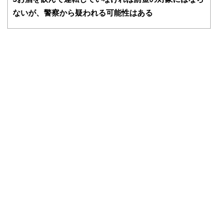
かしく感じられる年金や税金、相続、保険、ローンなどの話
をわかりやすく発信している点です。
ないが、警察から疑われる可能性はある
このように編集経験豊富なメンバーと金融や経済に精通した
執筆者・監修者による執筆体制を築くことで、内容のわかり
やすさはもちろんのこと、読み応えのあるコンテンツと確か
な情報発信を実現しています。
私たちは、快適でより良い生活のアイデアを提供するお金の
コンシェルジュを目指します。