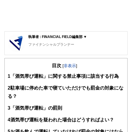
執筆者 : FINANCIAL FIELD編集部 ▼
ファイナンシャルプランナー
FinancialField編集部は、金融、経済に関する記事を、日々
の暮らしにどのような影響を与えるかという視点で、お金の
目次
知識がない方でも理解できるようわかりやすく発信していま
[
非表示
]
す。
1
「酒気帯び運転」に関する禁止事項に該当する行為
編集部のメンバーは、ファイナンシャルプランナーの資格取
得者を中心に「お金や暮らし」に関する書籍・雑誌の編集経
2
駐車場に停めた車で寝ていただけでも罰金の対象にな
験者で構成され、企画立案から記事掲載まですべての工程に
る？
関わることで、読者目線のコンテンツを追求しています。
FinancialFieldの特徴は、ファイナンシャルプランナー、弁
3
「酒気帯び運転」の罰則
護士、税理士、宅地建物取引士、相続診断士、住宅ローンア
ドバイザー、DCプランナー、公認会計士、社会保険労務
4
酒気帯び運転を疑われた場合はどうすればよい？
士、行政書士、投資アナリスト、キャリアコンサルタントな
ど150名以上の有資格者を執筆者・監修者として迎え、むず
5
お酒を飲んで運転していなければ罰金の対象にはなら