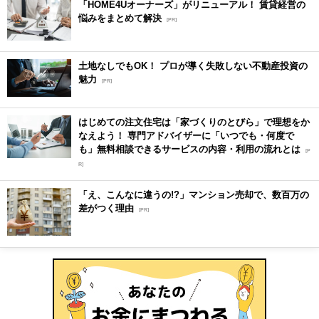
「HOME4Uオーナーズ」がリニューアル！ 賃貸経営の
悩みをまとめて解決
[PR]
土地なしでもOK！ プロが導く失敗しない不動産投資の
魅力
[PR]
はじめての注文住宅は「家づくりのとびら」で理想をか
なえよう！ 専門アドバイザーに「いつでも・何度で
も」無料相談できるサービスの内容・利用の流れとは
[P
R]
「え、こんなに違うの!?」マンション売却で、数百万の
差がつく理由
[PR]