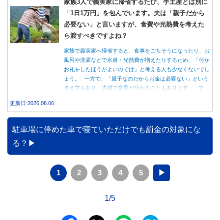
家族3人で義実家に帰省するたび、手土産とは別に
「1日1万円」を包んでいます。夫は「親子だから
必要ない」と言いますが、食費や光熱費を考えた
ら渡すべきですよね？
家族で義実家へ帰省すると、食事をごちそうになったり、お
風呂や洗濯などで水道・光熱費が増えたりするため、「何か
お礼をしたほうがよいのでは」と考える人も少なくないでし
ょう。 一方で、「親子なのだからお金は必要ない」という
考え方もあり、夫婦で意見が分かることもあります。 で
は、実際に義実家へ泊まる際、お金を渡している家庭はどの
更新日:2026.08.06
くらいあるのでしょうか。本記事では、帰省時に宿泊費を渡
す家庭の割合や、感謝の気持ちを伝える方法について解説し
ます。
駐車場に停めた車で寝ていただけでも罰金の対象にな
る？
1
2
3
4
5
▶
1/5