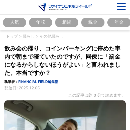
人気
年収
相続
税金
年金
トップ
>
暮らし
>
その他暮らし
飲み会の帰り、コインパーキングに停めた車
内で朝まで寝ていたのですが、同僚に「罰金
になるからしないほうがよい」と言われまし
た。本当ですか？
執筆者 :
FINANCIAL FIELD編集部
配信日:
2025.12.05
この記事は約
3
分で読めます。