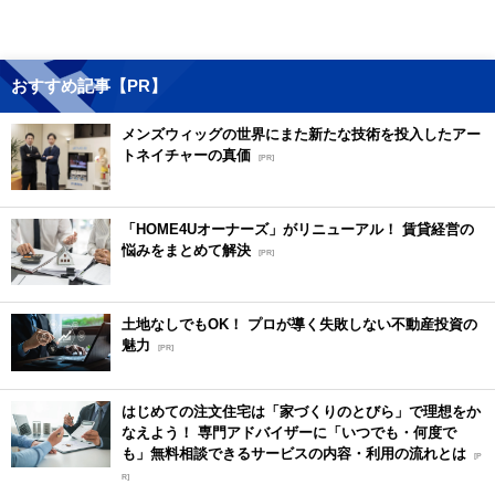
おすすめ記事【PR】
メンズウィッグの世界にまた新たな技術を投入したアー
トネイチャーの真価
[PR]
「HOME4Uオーナーズ」がリニューアル！ 賃貸経営の
悩みをまとめて解決
[PR]
土地なしでもOK！ プロが導く失敗しない不動産投資の
魅力
[PR]
はじめての注文住宅は「家づくりのとびら」で理想をか
なえよう！ 専門アドバイザーに「いつでも・何度で
も」無料相談できるサービスの内容・利用の流れとは
[P
R]