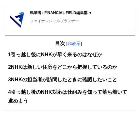
執筆者 : FINANCIAL FIELD編集部 ▼
ファイナンシャルプランナー
FinancialField編集部は、金融、経済に関する記事を、日々
の暮らしにどのような影響を与えるかという視点で、お金の
目次
知識がない方でも理解できるようわかりやすく発信していま
[
非表示
]
す。
1
引っ越し後にNHKが早く来るのはなぜか
編集部のメンバーは、ファイナンシャルプランナーの資格取
得者を中心に「お金や暮らし」に関する書籍・雑誌の編集経
2
NHKは新しい住所をどこから把握しているのか
験者で構成され、企画立案から記事掲載まですべての工程に
関わることで、読者目線のコンテンツを追求しています。
3
NHKの担当者が訪問したときに確認したいこと
FinancialFieldの特徴は、ファイナンシャルプランナー、弁
4
引っ越し後のNHK対応は仕組みを知って落ち着いて
護士、税理士、宅地建物取引士、相続診断士、住宅ローンア
ドバイザー、DCプランナー、公認会計士、社会保険労務
進めよう
士、行政書士、投資アナリスト、キャリアコンサルタントな
ど150名以上の有資格者を執筆者・監修者として迎え、むず
かしく感じられる年金や税金、相続、保険、ローンなどの話
をわかりやすく発信している点です。
このように編集経験豊富なメンバーと金融や経済に精通した
執筆者・監修者による執筆体制を築くことで、内容のわかり