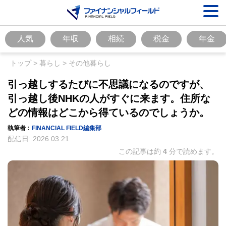
人気
年収
相続
税金
年金
トップ
>
暮らし
>
その他暮らし
引っ越しするたびに不思議になるのですが、
引っ越し後NHKの人がすぐに来ます。住所な
どの情報はどこから得ているのでしょうか。
執筆者 :
FINANCIAL FIELD編集部
配信日:
2026.03.21
この記事は約
4
分で読めます。