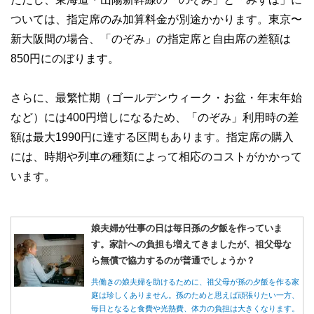
ついては、指定席のみ加算料金が別途かかります。東京〜
新大阪間の場合、「のぞみ」の指定席と自由席の差額は
850円にのぼります。
さらに、最繁忙期（ゴールデンウィーク・お盆・年末年始
など）には400円増しになるため、「のぞみ」利用時の差
額は最大1990円に達する区間もあります。指定席の購入
には、時期や列車の種類によって相応のコストがかかって
います。
娘夫婦が仕事の日は毎日孫の夕飯を作っていま
す。家計への負担も増えてきましたが、祖父母な
ら無償で協力するのが普通でしょうか？
共働きの娘夫婦を助けるために、祖父母が孫の夕飯を作る家
庭は珍しくありません。孫のためと思えば頑張りたい一方、
毎日となると食費や光熱費、体力の負担は大きくなります。