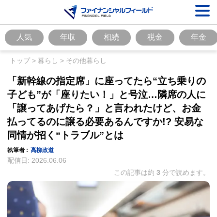
人気
年収
相続
税金
年金
トップ
>
暮らし
>
その他暮らし
「新幹線の指定席」に座ってたら“立ち乗りの
子ども”が「座りたい！」と号泣…隣席の人に
「譲ってあげたら？」と言われたけど、お金
払ってるのに譲る必要あるんですか!? 安易な
同情が招く“トラブル”とは
執筆者 :
高柳政道
配信日:
2026.06.06
この記事は約
3
分で読めます。