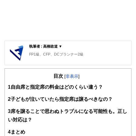
執筆者 : 高柳政道 ▼
FP1級、CFP、DCプランナー2級
目次
[
非表示
]
1
自由席と指定席の料金はどのくらい違う？
2
子どもが泣いていたら指定席は譲るべきなの？
3
席を譲ることで思わぬトラブルになる可能性も。正し
い対応は？
4
まとめ