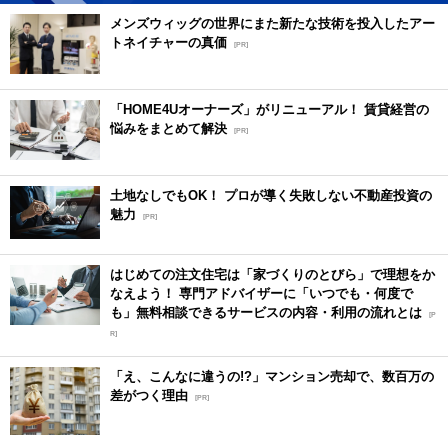
メンズウィッグの世界にまた新たな技術を投入したアー
トネイチャーの真価
[PR]
「HOME4Uオーナーズ」がリニューアル！ 賃貸経営の
悩みをまとめて解決
[PR]
土地なしでもOK！ プロが導く失敗しない不動産投資の
魅力
[PR]
はじめての注文住宅は「家づくりのとびら」で理想をか
なえよう！ 専門アドバイザーに「いつでも・何度で
も」無料相談できるサービスの内容・利用の流れとは
[P
R]
「え、こんなに違うの!?」マンション売却で、数百万の
差がつく理由
[PR]