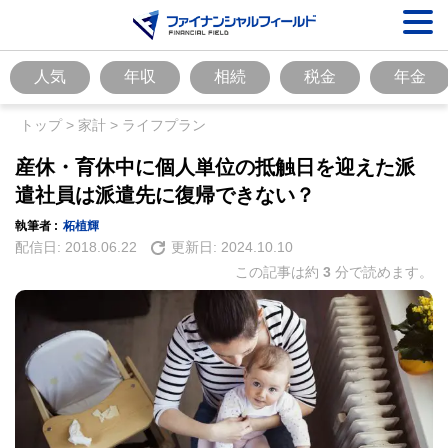
人気
年収
相続
税金
年金
トップ
>
家計
>
ライフプラン
産休・育休中に個人単位の抵触日を迎えた派
遣社員は派遣先に復帰できない？
執筆者 :
柘植輝
配信日:
2018.06.22
更新日:
2024.10.10
この記事は約
3
分で読めます。