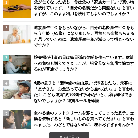
父が亡くなった後も、母は父の「家族カード」で買い物
を続けています。「自分の名義だから問題ない」と言い
ますが、このまま利用を続けてもよいのでしょうか？
遺族厚生年金をもらいながら、自分の老齢厚生年金をも
らう年齢（65歳）になりました。両方とも全額もらえる
と思っていたのに、遺族厚生年金が減るって損じゃない
ですか？
娘夫婦が仕事の日は毎日孫の夕飯を作っています。家計
への負担も増えてきましたが、祖父母なら無償で協力す
るのが普通でしょうか？
4歳の息子と「新幹線の自由席」で帰省したら、乗客に
「息子さん、お金払ってないから座れないよ」と言われ
た！ こども運賃“約7000円”払わないと、席は確保でき
ないでしょうか？ 運賃ルールを確認
食べる前のソフトクリームを落としてしまった息子。交
換を依頼すると「新しいものを買ってください」と言わ
れました。わざとではないのに、理不尽すぎませんか？
さらに見る