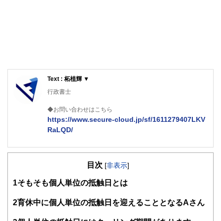
Text : 柘植輝 ▼
行政書士
◆お問い合わせはこちら
https://www.secure-cloud.jp/sf/1611279407LKV
RaLQD/
２級ファイナンシャルプランナー
大学在学中から行政書士、２級FP技能士、宅建士の資格を
目次
活かして活動を始める。
[
非表示
]
現在では行政書士・ファイナンシャルプランナーとして活躍
1
そもそも個人単位の抵触日とは
する傍ら、フリーライターとして精力的に活動中。広範な知
識をもとに市民法務から企業法務まで幅広く手掛ける。
2
育休中に個人単位の抵触日を迎えることとなるAさん