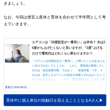
きましょう。
なお、今回は便宜上産休と育休を合わせて半年間として考
えていきます。
エアコンは「28度設定が一番安い」は本当？ 夫は2
6度から上げたくないと言いますが、“2度”上げる
だけで電気代はどれくらい変わりますか？
「エアコンは28度設定が一番安い」と聞いたことがある人も
いるのではないでしょうか。 しかし、環境省が推奨してい
るのは「設定温度28度」ではなく、「室温28度」です。そ
のため、必ずしもエアコンの設定を28度にすればよいという
わけではありません。 一方で、設定温度を少し上げると消
費電力が減り、電気代の節約につながる可能性があることも
更新日:2026.08.01
事実です。では、26度から28度へ2度上げた場合、電気代は
どれくらい変わるのでしょうか。 本記事では、公的機関の
データをもとに、節約効果の目安と快適に過ごすためのポイ
育休中に個人単位の抵触日を迎えることとなるAさん
ントを分かりやすく解説します。