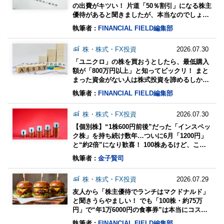
の出費がキツい！ 片道「50％割引」になる株主
優待があると聞きましたが、本当なのでしょう
か？ 交通費を抑えたい人向けの「鉄道銘柄6
執筆者 :
FINANCIAL FIELD編集部
選」を紹介
株・株式・FX投資
2026.07.30
「ユニクロ」の株を買おうとしたら、最低購入
額が「800万円以上」と知ってビックリ！ まと
まった資金がない人は株式投資を諦めるしかな
いのでしょうか…？
執筆者 :
FINANCIAL FIELD編集部
株・株式・FX投資
2026.07.30
【個別株】“1株600円前後”だった「インスペッ
ク株」を持ち続け数年…ついに6月「1200円」
と“約2倍”になり歓喜！ 100株あるけど、この
まま持ち続けるべき？ 3つの判断ポイント
執筆者 :
金子賢司
株・株式・FX投資
2026.07.29
友人から「株主優待でランチはマクドナルド」
と聞きうらやましい！ でも「100株・約75万
円」で“年1万6000円の食事券”は本当にコスパ
いい？ 優待の価値と「総合利回り」を計算
執筆者 :
FINANCIAL FIELD編集部