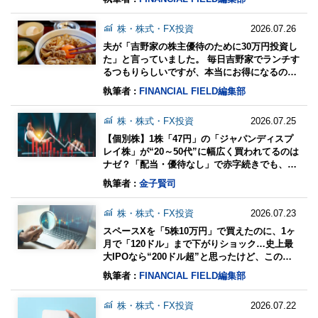
株・株式・FX投資
2026.07.26
夫が「吉野家の株主優待のために30万円投資し
た」と言っていました。 毎日吉野家でランチす
るつもりらしいですが、本当にお得になるので
しょうか？
執筆者 :
FINANCIAL FIELD編集部
株・株式・FX投資
2026.07.25
【個別株】1株「47円」の「ジャパンディスプ
レイ株」が“20～50代”に幅広く買われてるのは
ナゼ？「配当・優待なし」で赤字続きでも、ソ
フトバンク・楽天グループより上位…人気を集
執筆者 :
金子賢司
める背景
株・株式・FX投資
2026.07.23
スペースXを「5株10万円」で買えたのに、1ヶ
月で「120ドル」まで下がりショック…史上最
大IPOなら“200ドル超”と思ったけど、このま
ま持ち続けるべき？ 新規上場株は「必ず儲か
執筆者 :
FINANCIAL FIELD編集部
る」わけではない？
株・株式・FX投資
2026.07.22