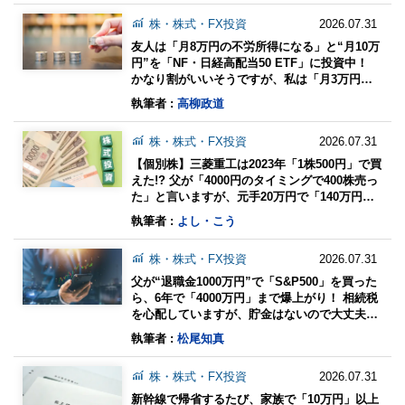
株・株式・FX投資
2026.07.31
友人は「月8万円の不労所得になる」と“月10万
円”を「NF・日経高配当50 ETF」に投資中！
かなり割がいいそうですが、私は「月3万円」
が限界です。15年積み立てで“資産・配当”はど
執筆者 :
高柳政道
うなりますか？
株・株式・FX投資
2026.07.31
【個別株】三菱重工は2023年「1株500円」で買
えた!? 父が「4000円のタイミングで400株売っ
た」と言いますが、元手20万円で「140万円」
の利益ですよね？ 株ってこんなに儲かるんです
執筆者 :
よし・こう
か？
株・株式・FX投資
2026.07.31
父が“退職金1000万円”で「S&P500」を買った
ら、6年で「4000万円」まで爆上がり！ 相続税
を心配していますが、貯金はないので大丈夫で
すよね？ 株価上昇で増える「課税対象者」とは
執筆者 :
松尾知真
株・株式・FX投資
2026.07.31
新幹線で帰省するたび、家族で「10万円」以上