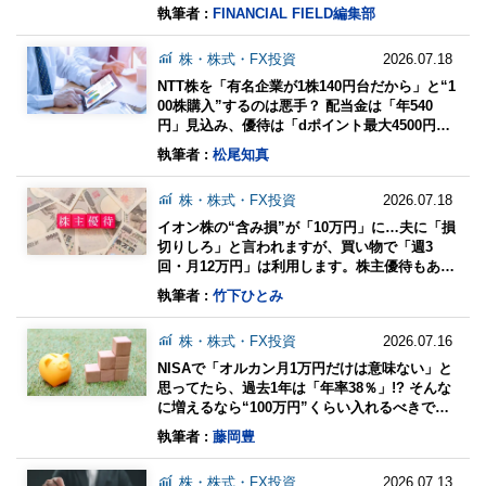
があっても、わざわざ“個別株をやる意味”はあ
執筆者 :
FINANCIAL FIELD編集部
るのでしょうか？
株・株式・FX投資
2026.07.18
NTT株を「有名企業が1株140円台だから」と“1
00株購入”するのは悪手？ 配当金は「年540
円」見込み、優待は「dポイント最大4500円
分」…今後の成長性に期待できる？ メリットと
執筆者 :
松尾知真
注意点
株・株式・FX投資
2026.07.18
イオン株の“含み損”が「10万円」に…夫に「損
切りしろ」と言われますが、買い物で「週3
回・月12万円」は利用します。株主優待もある
なら、持ち続けて大丈夫ですよね？ 保有のメリ
執筆者 :
竹下ひとみ
ットとは
株・株式・FX投資
2026.07.16
NISAで「オルカン月1万円だけは意味ない」と
思ってたら、過去1年は「年率38％」!? そんな
に増えるなら“100万円”くらい入れるべきです
か？「1万円×1年・3年・5年」の利益も試算
執筆者 :
藤岡豊
株・株式・FX投資
2026.07.13