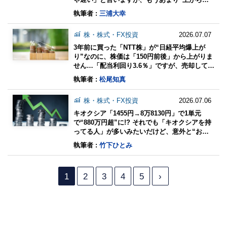
い”でしょうか？ 過去の値動きや背景も解説
執筆者 :
三浦大幸
株・株式・FX投資
2026.07.07
3年前に買った「NTT株」が“日経平均爆上が
り”なのに、株価は「150円前後」から上がりま
せん…「配当利回り3.6％」ですが、売却して他
の株に“乗り換えるべき”ですか？ 継続所有のポ
執筆者 :
松尾知真
イント
株・株式・FX投資
2026.07.06
キオクシア「1455円→8万8130円」で1単元
で“880万円超”に!? それでも「キオクシアを持
ってる人」が多いみたいだけど、意外と“お金
持ち”が多いのですか？ なぜ「買える人」がい
執筆者 :
竹下ひとみ
るのか
1
2
3
4
5
›