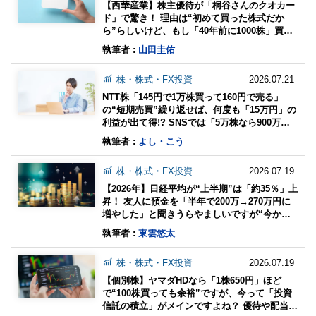
【西華産業】株主優待が「桐谷さんのクオカー
ド」で驚き！ 理由は“初めて買った株式だか
ら”らしいけど、もし「40年前に1000株」買っ
てたら“6倍”に!? 株価の推移を確認
執筆者 :
山田圭佑
株・株式・FX投資
2026.07.21
NTT株「145円で1万株買って160円で売る」
の“短期売買”繰り返せば、何度も「15万円」の
利益が出て得!? SNSでは「5万株なら900万
円」と言われてるけど、本当に可能？ 注意点を
執筆者 :
よし・こう
解説
株・株式・FX投資
2026.07.19
【2026年】日経平均が“上半期”は「約35％」上
昇！ 友人に預金を「半年で200万→270万円に
増やした」と聞きうらやましいですが“今から
投資は遅い”ですか？ 値動きを振り返り
執筆者 :
東雲悠太
株・株式・FX投資
2026.07.19
【個別株】ヤマダHDなら「1株650円」ほど
で“100株買っても余裕”ですが、今って「投資
信託の積立」がメインですよね？ 優待や配当金