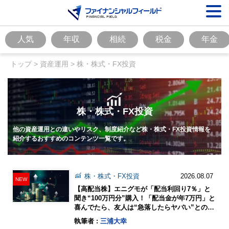
人気
年収
相続
税金
年金
トップ
>
資産運用
>
株・株式・FX投資
株・株式・FX投資
他の資産運用との違いやリスク、制度紹介など株・株式・FX投資情報を
紹介するおすすめのコンテンツ一覧です。
株・株式・FX投資
2026.08.07
NEW
【高配当株】エニグモが「配当利回り7％」と
聞き“100万円分”購入！「配当金が年7万円」と
喜んでたら、友人は“急落したらヤバい”とのこ
と…万一でも「長期保有×配当金」で取り返せ
執筆者 :
三浦大幸
ますよね？