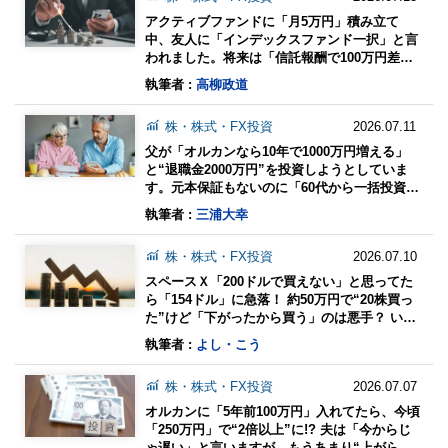
アクティブファンドに「月5万円」積み立て
中、友人に「インデックスファンド一択」と言
われました。将来は「信託報酬で100万円差」
になるそうですが、そんなに変わりますか？ 長
執筆者 :
高柳政道
期では負ける理由
株・株式・FX投資
2026.07.11
父が「オルカンなら10年で1000万円増える」
と“退職金2000万円”を投資しようとしていま
す。元本保証もないのに「60代から一括投資」
して大丈夫でしょうか？ 現実的な資産運用の方
執筆者 :
三浦大幸
法
株・株式・FX投資
2026.07.10
スペースＸ「200ドルで買えない」と思ってた
ら「154ドル」に急落！ 約50万円で“20株買っ
た”けど「下がったから買う」のは悪手？ いつ
か「NVIDIA」のように大儲けできるでしょう
執筆者 :
よし・こう
か？
株・株式・FX投資
2026.07.07
オルカンに「5年前100万円」入れてたら、今頃
「250万円」で“2倍以上”に!? 夫は「今からじ
ゃ遅い」と言いますが、もうあまり“上がらな