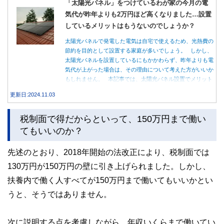
「太陽光パネル」をつけているわが家の今月の電
気代が昨年よりも2万円ほど高くなりました…設置
しているメリットはもうないのでしょうか？
太陽光パネルで発電した電気は自宅で使えるため、光熱費の
節約を目的として設置する家庭が多いでしょう。 しかし、
太陽光パネルを設置しているにもかかわらず、昨年よりも電
気代が上がった場合は、その理由について考えた方がいいか
もしれません。 本記事では、太陽光パネル設置でメリット
を得る方法とともに、電気代が高くなる理由について詳しく
更新日:2024.11.03
解説します。
税制面で得だからといって、150万円まで働い
てもいいのか？
先述のとおり、2018年開始の法改正により、税制面では
130万円が150万円の壁に引き上げられました。しかし、
扶養内で働く人すべてが150万円まで働いてもいいかとい
うと、そうではありません。
次に説明する点を考慮しながら、年収いくらまで働いてい