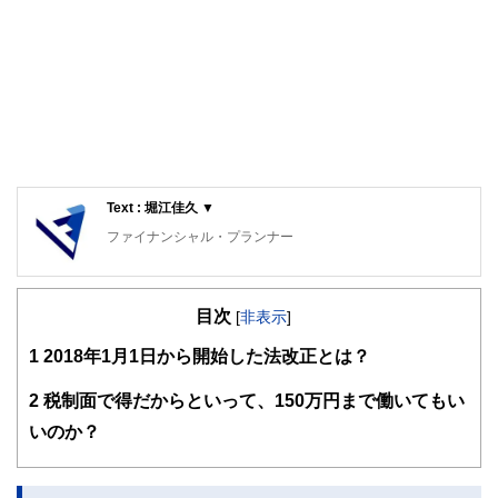
Text : 堀江佳久 ▼
ファイナンシャル・プランナー
中小企業診断士
早稲田大学理工学部卒業。副業OKの会社に勤務する現役の
目次
理科系サラリーマン部長。趣味が貯金であり、株・FX・仮
[
非表示
]
想通貨を運用し、毎年利益を上げている。サラリーマンの立
1
2018年1月1日から開始した法改正とは？
場でお金に関することをアドバイスすることをライフワーク
にしている。
2
税制面で得だからといって、150万円まで働いてもい
いのか？