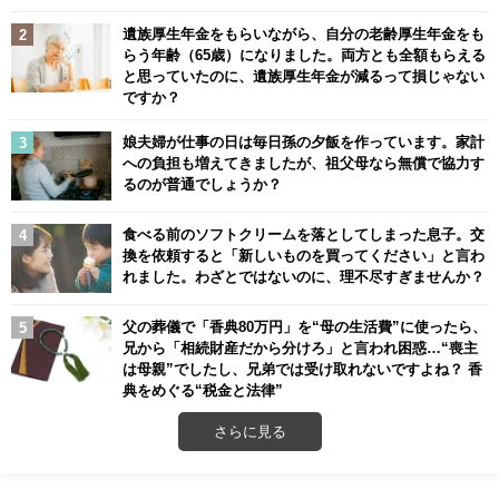
遺族厚生年金をもらいながら、自分の老齢厚生年金をも
らう年齢（65歳）になりました。両方とも全額もらえる
と思っていたのに、遺族厚生年金が減るって損じゃない
ですか？
娘夫婦が仕事の日は毎日孫の夕飯を作っています。家計
への負担も増えてきましたが、祖父母なら無償で協力す
るのが普通でしょうか？
食べる前のソフトクリームを落としてしまった息子。交
換を依頼すると「新しいものを買ってください」と言わ
れました。わざとではないのに、理不尽すぎませんか？
父の葬儀で「香典80万円」を“母の生活費”に使ったら、
兄から「相続財産だから分けろ」と言われ困惑…“喪主
は母親”でしたし、兄弟では受け取れないですよね？ 香
典をめぐる“税金と法律”
さらに見る