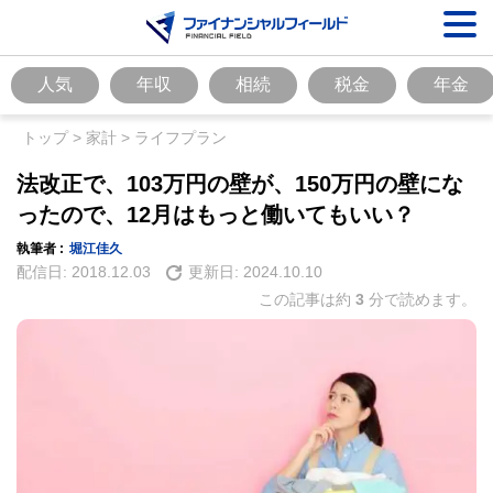
人気
年収
相続
税金
年金
トップ
>
家計
>
ライフプラン
法改正で、103万円の壁が、150万円の壁にな
ったので、12月はもっと働いてもいい？
執筆者 :
堀江佳久
配信日:
2018.12.03
更新日:
2024.10.10
この記事は約
3
分で読めます。