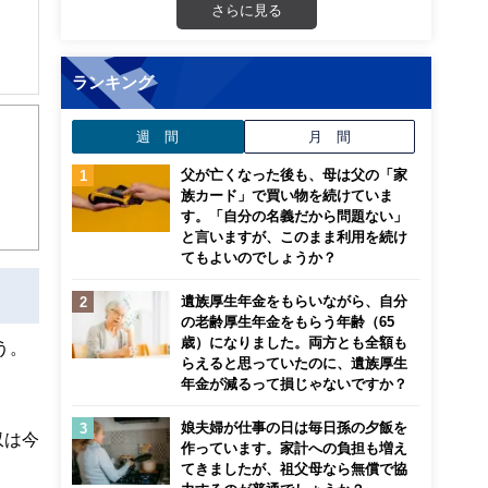
さらに見る
ランキング
週 間
月 間
父が亡くなった後も、母は父の「家
族カード」で買い物を続けていま
す。「自分の名義だから問題ない」
と言いますが、このまま利用を続け
てもよいのでしょうか？
遺族厚生年金をもらいながら、自分
の老齢厚生年金をもらう年齢（65
歳）になりました。両方とも全額も
う。
らえると思っていたのに、遺族厚生
年金が減るって損じゃないですか？
娘夫婦が仕事の日は毎日孫の夕飯を
収は今
作っています。家計への負担も増え
てきましたが、祖父母なら無償で協