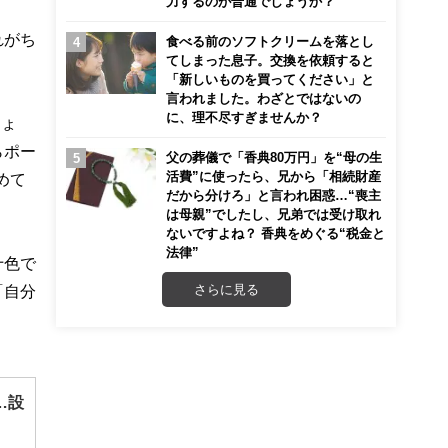
力するのが普通でしょうか？
れがち
食べる前のソフトクリームを落とし
てしまった息子。交換を依頼すると
「新しいものを買ってください」と
言われました。わざとではないの
に、理不尽すぎませんか？
しょ
らポー
父の葬儀で「香典80万円」を“母の生
活費”に使ったら、兄から「相続財産
めて
だから分けろ」と言われ困惑…“喪主
は母親”でしたし、兄弟では受け取れ
ないですよね？ 香典をめぐる“税金と
法律”
十色で
さらに見る
「自分
…設