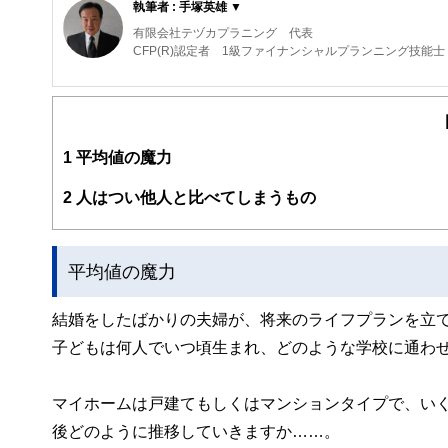
執筆者 : 手塚英雄 ▼
有限会社テヅカプラニング 代表
CFP(R)認定者 1級ファイナンシャルプランニング技能
CFP(R)認定者 1級ファイナンシャルプランニング技能士
お金に振り回されない生活設計を目指している
可処分所得の最大化に拘れば人生に満足がない
人生を明るく豊かに過ごすためにお金を用いたい
1
平均値の魔力
他のFPとは一味異なる論点を持つ
http://www.fp-tezuka.com/
2
人はつい他人と比べてしまうもの
平均値の魔力
結婚をしたばかりの夫婦が、将来のライフプランを立て
子どもは何人でいつ頃生まれ、どのような学校に通わ
マイホームは戸建てもしくはマンションタイプで、い
後どのように推移していきますか……。