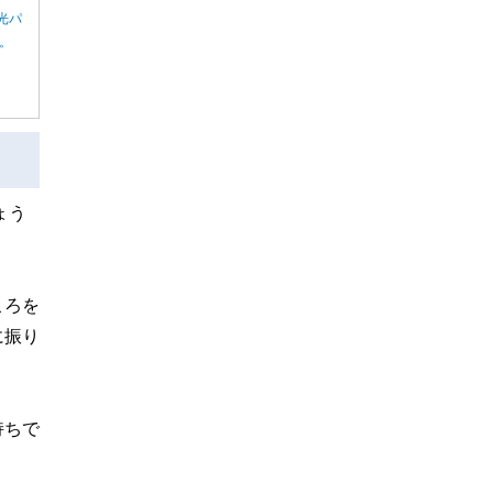
光パ
ん。
ょう
。
ころを
に振り
持ちで