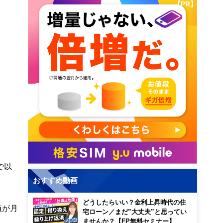
【PR】
で以
おすすめ動画
どうしたらいい？金利上昇時代の住
値が月
宅ローン／まだ”大丈夫”と思ってい
ませんか？【FP無料セミナー】