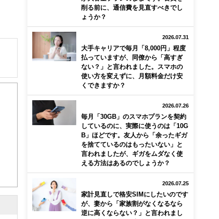
削る前に、通信費を見直すべきでし
ょうか？
2026.07.31
大手キャリアで毎月「8,000円」程度
払っていますが、同僚から「高すぎ
ない？」と言われました。スマホの
使い方を変えずに、月額料金だけ安
解でき
くできますか？
画立
2026.07.26
毎月「30GB」のスマホプランを契約
しているのに、実際に使うのは「10G
ンナ
B」ほどです。友人から「余ったギガ
迎
を捨てているのはもったいない」と
言われましたが、ギガをムダなく使
こ
える方法はあるのでしょうか？
2026.07.25
家計見直しで格安SIMにしたいのです
が、妻から「家族割がなくなるなら
逆に高くならない？」と言われまし