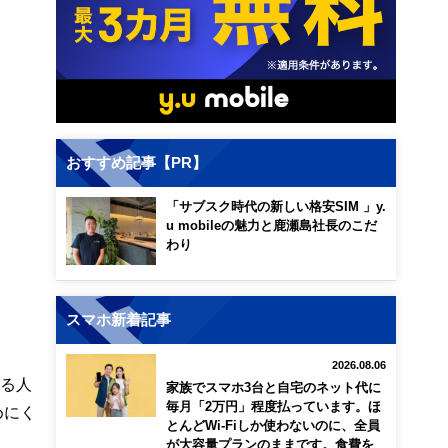
おすすめ記事【PR】
「サブスク時代の新しい格安SIM 」y.
u mobileの魅力と鹿瀬島社長のこだ
わり
スマホ新着記事
2026.08.06
なる人
家族でスマホ3台と自宅のネット代に
毎月「2万円」程度払っています。ほ
めにく
とんどWi-Fiしか使わないのに、全員
が大容量プランのままです。食費を