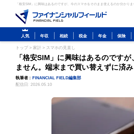
「格安SIM」に興味はあるのですが、今のスマホをそのまま使えるのか分かりま
人気
年収
相続
税金
年金
保険
トップ
>
家計
>
スマホの見直し
「格安SIM」に興味はあるのです
ません。端末まで買い替えずに済み
執筆者 :
FINANCIAL FIELD編集部
配信日:
2026.05.10