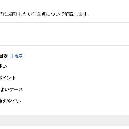
事前に確認したい注意点について解説します。
事を、日々の暮らしにどのような影響を与えるかという視点で、お金の知識がない方でも理
目次
[
非表示
]
取得者を中心に「お金や暮らし」に関する書籍・雑誌の編集経験者で構成され、企
線のコンテンツを追求しています。
多い
ンナー、弁護士、税理士、宅地建物取引士、相続診断士、住宅ローンアドバイザー、DCプラ
ポイント
スト、キャリアコンサルタントなど150名以上の有資格者を執筆者・監修者として
ンなどの話をわかりやすく発信している点です。
がよいケース
た執筆者・監修者による執筆体制を築くことで、内容のわかりやすさはもちろんの
換えやすい
ています。
のコンシェルジュを目指します。