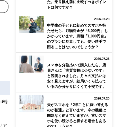
た。乗り換え前に比較すべきポイン
トは何ですか？
2026.07.23
中学生の子どもに初めてスマホを持
たせたら、月額料金が「6,000円」も
かかっています。月額「1,000円台」
のプランに見直しても、使い勝手で
困ることはないのでしょうか？
2026.07.23
スマホを分割払いで購入したら、店
員さんに「実質負担は少ないです」
と説明されました。月々の支払いは
安く見えますが、結局いくら払って
いるのか分かりにくくて不安です。
2026.07.20
d端
夫がスマホを「2年ごとに買い替える
のが普通」と言います。今の機種は
問題なく使えていますが、古いスマ
ホを使い続けると損する場合もある
リア
のでしょうか？