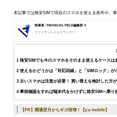
本記事では格安SIMで現在のスマホを使える条件や、
執筆者 : FINANCIAL FIELD編集部 ▼
ファイナンシャルプランナー
FinancialField編集部は、金融、経済に関する記
るようわかりやすく発信しています。
編集部のメンバーは、ファイナンシャルプランナーの資格
案から記事掲載まですべての工程に関わることで、読者目
1
格安SIMでも今のスマホをそのまま使えるケースは
FinancialFieldの特徴は、ファイナンシャルプラ
2
使えるかどうかは「対応回線」と「SIMロック」が
ー、公認会計士、社会保険労務士、行政書士、投資アナリ
え、むずかしく感じられる年金や税金、相続、保険、ロー
3
古いスマホは注意が必要！ 買い替えを検討した方
このように編集経験豊富なメンバーと金融や経済に精通し
4
事前確認をすれば端末代をかけずに格安SIMへ乗り
と、読み応えのあるコンテンツと確かな情報発信を実現し
私たちは、快適でより良い生活のアイデアを提供するお金
【PR】開通翌月からギガ倍増！【y.u mobile】