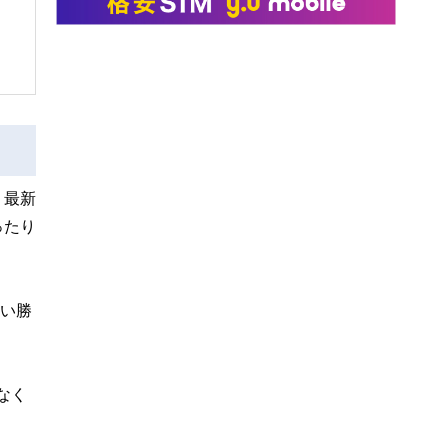
、最新
ったり
使い勝
なく