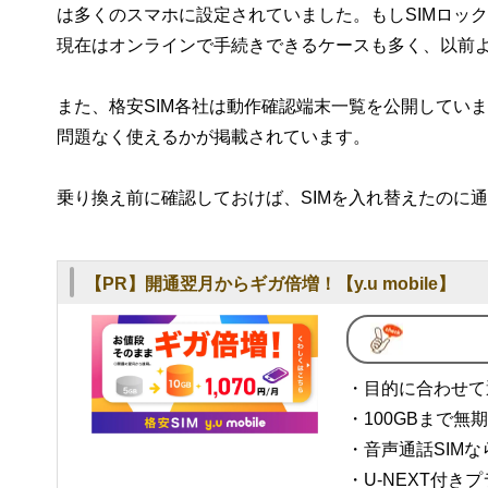
は多くのスマホに設定されていました。もしSIMロッ
現在はオンラインで手続きできるケースも多く、以前
また、格安SIM各社は動作確認端末一覧を公開してい
問題なく使えるかが掲載されています。
乗り換え前に確認しておけば、SIMを入れ替えたのに
【PR】開通翌月からギガ倍増！【y.u mobile】
・目的に合わせて
・100GBまで
・音声通話SIM
・U-NEXT付