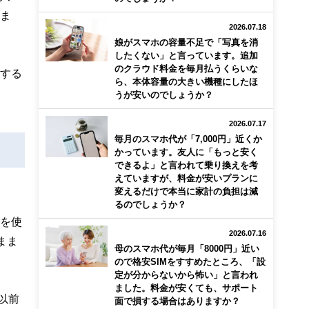
いま
2026.07.18
娘がスマホの容量不足で「写真を消
したくない」と言っています。追加
のクラウド料金を毎月払うくらいな
認する
ら、本体容量の大きい機種にしたほ
うが安いのでしょうか？
2026.07.17
毎月のスマホ代が「7,000円」近くか
かっています。友人に「もっと安く
できるよ」と言われて乗り換えを考
えていますが、料金が安いプランに
変えるだけで本当に家計の負担は減
るのでしょうか？
線を使
2026.07.16
まま
母のスマホ代が毎月「8000円」近い
ので格安SIMをすすめたところ、「設
定が分からないから怖い」と言われ
ました。料金が安くても、サポート
以前
面で損する場合はありますか？