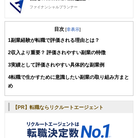
ファイナンシャルプランナー
FinancialField編集部は、金融、経済に関する記事を、日々
の暮らしにどのような影響を与えるかという視点で、お金の
目次
知識がない方でも理解できるようわかりやすく発信していま
[
非表示
]
す。
1
副業経験が転職で評価される理由とは？
編集部のメンバーは、ファイナンシャルプランナーの資格取
得者を中心に「お金や暮らし」に関する書籍・雑誌の編集経
2
収入より重要？ 評価されやすい副業の特徴
験者で構成され、企画立案から記事掲載まですべての工程に
関わることで、読者目線のコンテンツを追求しています。
3
実績として評価されやすい具体的な副業例
FinancialFieldの特徴は、ファイナンシャルプランナー、弁
4
転職で生かすために意識したい副業の取り組み方まと
護士、税理士、宅地建物取引士、相続診断士、住宅ローンア
ドバイザー、DCプランナー、公認会計士、社会保険労務
め
士、行政書士、投資アナリスト、キャリアコンサルタントな
ど150名以上の有資格者を執筆者・監修者として迎え、むず
かしく感じられる年金や税金、相続、保険、ローンなどの話
をわかりやすく発信している点です。
【PR】転職ならリクルートエージェント
このように編集経験豊富なメンバーと金融や経済に精通した
執筆者・監修者による執筆体制を築くことで、内容のわかり
やすさはもちろんのこと、読み応えのあるコンテンツと確か
な情報発信を実現しています。