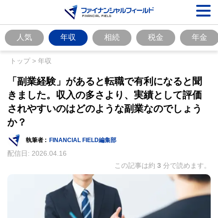
人気
年収
相続
税金
年金
トップ
>
年収
「副業経験」があると転職で有利になると聞
きました。収入の多さより、実績として評価
されやすいのはどのような副業なのでしょう
か？
執筆者 :
FINANCIAL FIELD編集部
配信日:
2026.04.16
この記事は約
3
分で読めます。