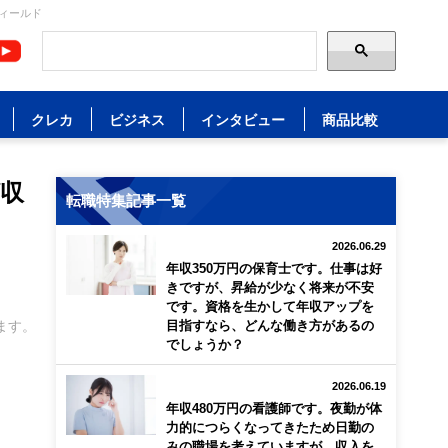
フィールド
クレカ
ビジネス
インタビュー
商品比較
ば収
転職特集記事一覧
2026.06.29
年収350万円の保育士です。仕事は好
きですが、昇給が少なく将来が不安
です。資格を生かして年収アップを
ます。
目指すなら、どんな働き方があるの
でしょうか？
2026.06.19
年収480万円の看護師です。夜勤が体
力的につらくなってきたため日勤の
みの職場を考えていますが、収入を