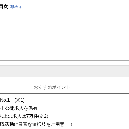
目次
[
非表示
]
取得者を中心に「お金や暮らし」に関する書籍・雑誌の編集経験者で構成され、企
線のコンテンツを追求しています。
ンナー、弁護士、税理士、宅地建物取引士、相続診断士、住宅ローンアドバイザー、DCプラ
スト、キャリアコンサルタントなど150名以上の有資格者を執筆者・監修者として
ンなどの話をわかりやすく発信している点です。
た執筆者・監修者による執筆体制を築くことで、内容のわかりやすさはもちろんの
ています。
のコンシェルジュを目指します。
おすすめポイント
.1！(※1)
の非公開求人を保有
以上の求人は7万件(※2)
転職活動に豊富な選択肢をご用意！！