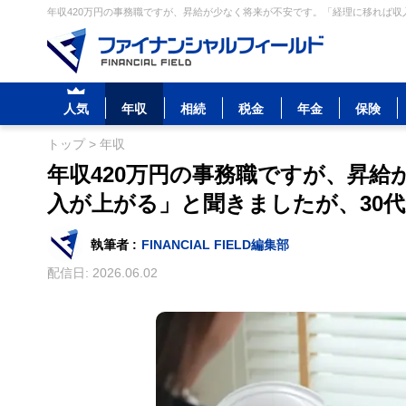
年収420万円の事務職ですが、昇給が少なく将来が不安です。「経理に移れば収
人気
年収
相続
税金
年金
保険
トップ
>
年収
年収420万円の事務職ですが、昇
入が上がる」と聞きましたが、30
執筆者 :
FINANCIAL FIELD編集部
配信日:
2026.06.02