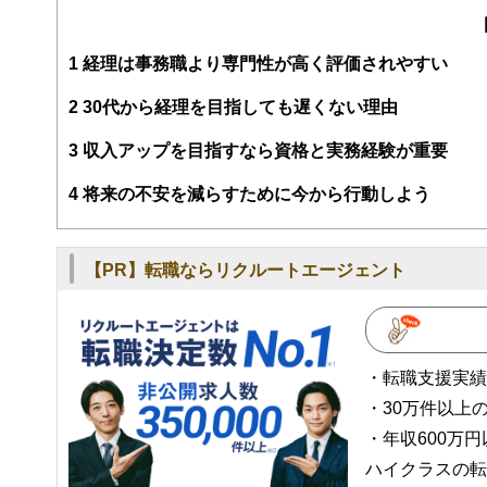
るようわかりやすく発信しています。
編集部のメンバーは、ファイナンシャルプランナーの資格
案から記事掲載まですべての工程に関わることで、読者目
1
経理は事務職より専門性が高く評価されやすい
FinancialFieldの特徴は、ファイナンシャルプラ
2
30代から経理を目指しても遅くない理由
ー、公認会計士、社会保険労務士、行政書士、投資アナリ
え、むずかしく感じられる年金や税金、相続、保険、ロー
3
収入アップを目指すなら資格と実務経験が重要
このように編集経験豊富なメンバーと金融や経済に精通し
4
将来の不安を減らすために今から行動しよう
と、読み応えのあるコンテンツと確かな情報発信を実現し
私たちは、快適でより良い生活のアイデアを提供するお金
【PR】転職ならリクルートエージェント
・転職支援実績No
・30万件以上
・年収600万円
ハイクラスの