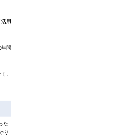
て活用
数年間
なく、
った
やり