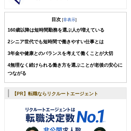
FinancialField編集部は、金融、経済に関する記事を、日々
の暮らしにどのような影響を与えるかという視点で、お金の
目次
知識がない方でも理解できるようわかりやすく発信していま
[
非表示
]
す。
1
60歳以降は短時間勤務を選ぶ人が増えている
編集部のメンバーは、ファイナンシャルプランナーの資格取
得者を中心に「お金や暮らし」に関する書籍・雑誌の編集経
2
シニア世代でも短時間で働きやすい仕事とは
験者で構成され、企画立案から記事掲載まですべての工程に
関わることで、読者目線のコンテンツを追求しています。
3
年金や健康とのバランスを考えて働くことが大切
FinancialFieldの特徴は、ファイナンシャルプランナー、弁
4
無理なく続けられる働き方を選ぶことが老後の安心に
護士、税理士、宅地建物取引士、相続診断士、住宅ローンア
ドバイザー、DCプランナー、公認会計士、社会保険労務
つながる
士、行政書士、投資アナリスト、キャリアコンサルタントな
ど150名以上の有資格者を執筆者・監修者として迎え、むず
かしく感じられる年金や税金、相続、保険、ローンなどの話
をわかりやすく発信している点です。
【PR】転職ならリクルートエージェント
このように編集経験豊富なメンバーと金融や経済に精通した
執筆者・監修者による執筆体制を築くことで、内容のわかり
やすさはもちろんのこと、読み応えのあるコンテンツと確か
な情報発信を実現しています。
私たちは、快適でより良い生活のアイデアを提供するお金の