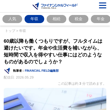
人気
年収
相続
税金
年金
トップ
>
年収
60歳以降も働くつもりですが、フルタイムは
避けたいです。年金や生活費を補いながら、
短時間で収入を得やすい仕事にはどのような
ものがあるのでしょうか？
執筆者 :
FINANCIAL FIELD編集部
配信日:
2026.05.29
この記事は約
3
分で読めます。