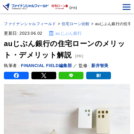
【PR】
ファイナンシャルフィールド
>
住宅ローン比較
>
auじぶん銀行の住宅
更新日: 2023.06.02
auじぶん銀行
auじぶん銀行の住宅ローンのメリッ
ト・デメリット解説
[PR]
執筆者 :
FINANCIAL FIELD編集部
／ 監修 :
新井智美