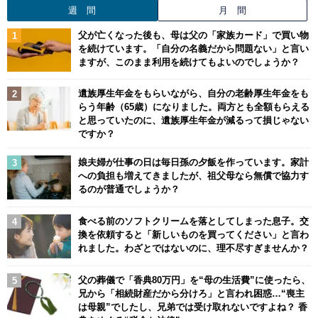
週 間
月 間
父が亡くなった後も、母は父の「家族カード」で買い物
を続けています。「自分の名義だから問題ない」と言い
ますが、このまま利用を続けてもよいのでしょうか？
遺族厚生年金をもらいながら、自分の老齢厚生年金をも
らう年齢（65歳）になりました。両方とも全額もらえる
と思っていたのに、遺族厚生年金が減るって損じゃない
ですか？
娘夫婦が仕事の日は毎日孫の夕飯を作っています。家計
への負担も増えてきましたが、祖父母なら無償で協力す
るのが普通でしょうか？
食べる前のソフトクリームを落としてしまった息子。交
換を依頼すると「新しいものを買ってください」と言わ
れました。わざとではないのに、理不尽すぎませんか？
父の葬儀で「香典80万円」を“母の生活費”に使ったら、
兄から「相続財産だから分けろ」と言われ困惑…“喪主
は母親”でしたし、兄弟では受け取れないですよね？ 香