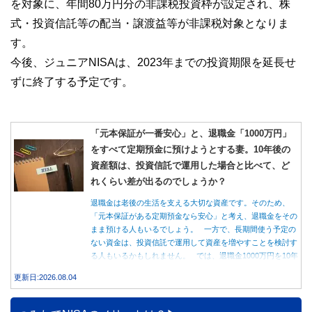
を対象に、年間80万円分の非課税投資枠が設定され、株
式・投資信託等の配当・譲渡益等が非課税対象となりま
す。
今後、ジュニアNISAは、2023年までの投資期限を延長せ
ずに終了する予定です。
「元本保証が一番安心」と、退職金「1000万円」
をすべて定期預金に預けようとする妻。10年後の
資産額は、投資信託で運用した場合と比べて、ど
れくらい差が出るのでしょうか？
退職金は老後の生活を支える大切な資産です。そのため、
「元本保証がある定期預金なら安心」と考え、退職金をその
まま預ける人もいるでしょう。 一方で、長期間使う予定の
ない資金は、投資信託で運用して資産を増やすことを検討す
る人もいるかもしれません。 では、退職金1000万円を10年
間運用した場合、定期預金と投資信託では資産額にどれくら
更新日:2026.08.04
い差が生まれるのでしょうか。本記事では、それぞれの特徴
を紹介するとともに、10年間運用した場合の資産額をシミュ
レーションします。