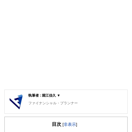
執筆者 : 堀江佳久 ▼
ファイナンシャル・プランナー
中小企業診断士
早稲田大学理工学部卒業。副業OKの会社に勤務する現役の
目次
理科系サラリーマン部長。趣味が貯金であり、株・FX・仮
[
非表示
]
想通貨を運用し、毎年利益を上げている。サラリーマンの立