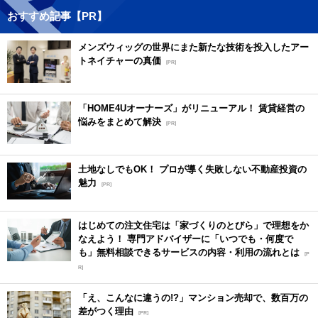
おすすめ記事【PR】
メンズウィッグの世界にまた新たな技術を投入したアー
トネイチャーの真価
[PR]
「HOME4Uオーナーズ」がリニューアル！ 賃貸経営の
悩みをまとめて解決
[PR]
土地なしでもOK！ プロが導く失敗しない不動産投資の
魅力
[PR]
はじめての注文住宅は「家づくりのとびら」で理想をか
なえよう！ 専門アドバイザーに「いつでも・何度で
も」無料相談できるサービスの内容・利用の流れとは
[P
R]
「え、こんなに違うの!?」マンション売却で、数百万の
差がつく理由
[PR]