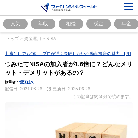
人気
年収
相続
税金
年金
トップ
>
資産運用
>
NISA
土地なしでもOK！ プロが導く失敗しない不動産投資の魅力 [PR]
つみたてNISAの加入者が1.6倍に？どんなメリ
ット・デメリットがあるの？
執筆者 :
堀江佳久
配信日:
2021.03.26
更新日:
2025.06.26
この記事は約
3
分で読めます。