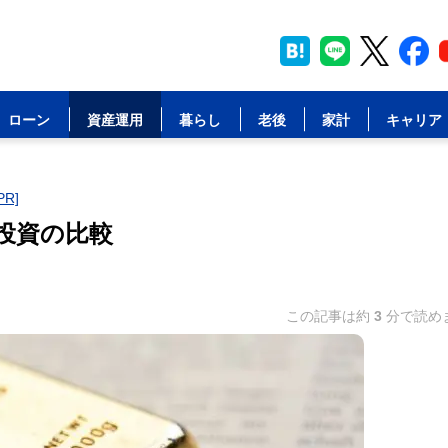
ローン
資産運用
暮らし
老後
家計
キャリア
R]
投資の比較
この記事は約
3
分で読め