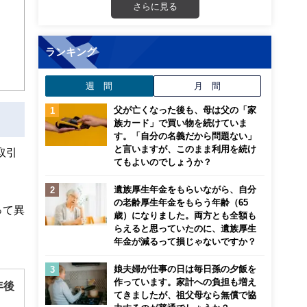
さらに見る
ランキング
週 間
月 間
父が亡くなった後も、母は父の「家
族カード」で買い物を続けていま
す。「自分の名義だから問題ない」
と言いますが、このまま利用を続け
取引
てもよいのでしょうか？
遺族厚生年金をもらいながら、自分
の老齢厚生年金をもらう年齢（65
って異
歳）になりました。両方とも全額も
らえると思っていたのに、遺族厚生
年金が減るって損じゃないですか？
娘夫婦が仕事の日は毎日孫の夕飯を
作っています。家計への負担も増え
年後
てきましたが、祖父母なら無償で協