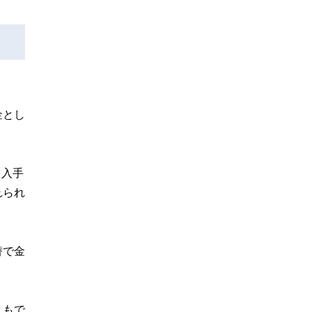
金とし
を入手
れられ
替で金
ともで