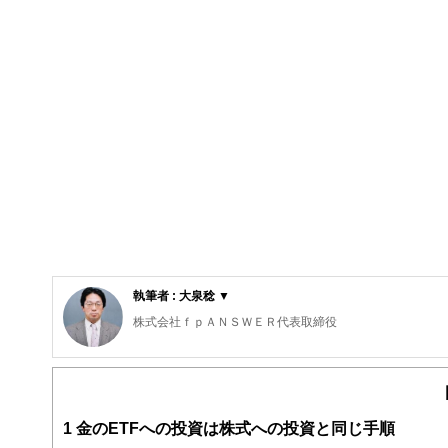
執筆者 : 大泉稔 ▼
株式会社ｆｐＡＮＳＷＥＲ代表取締役
専門学校東京スクールオブビジネス非常勤講師
明星大学卒業、放送大学大学院在学。
刑務所職員、電鉄系タクシー会社事故係、社会保険庁ねん
師や執筆者として広く情報発信する機会もありますが、最
1
金のETFへの投資は株式への投資と同じ手順
以上のリタイアメント層と３０〜５０歳代の独身女性から
険や損害保険、それにリーガル関連。趣味はスポーツジム