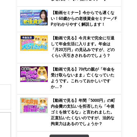
【動画セミナー】今からでも遅くな
い！60歳からの老後資金セミナー／F
Pがわかりやすく解説します！
【動画で見る】今月末で完全に引退
して年金生活に入ります。年金は
「月20万円」の見込みですが、どの
くらい天引きされるのでしょう？
【動画で見る】70代の親が「年金を
受け取らないまま」亡くなっていた
ようです。これっておかしいです
か…？
【動画で見る】年間「5000円」の町
内会費の支払いを拒否したら「今後
ゴミを捨てるな」と言われました。
正直払いたくないのですが、法的な
。講
拘束力はあるのでしょうか？
５歳
命保