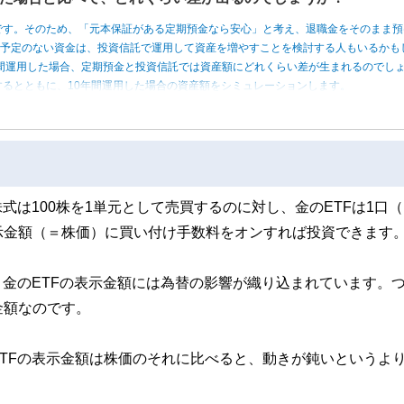
です。そのため、「元本保証がある定期預金なら安心」と考え、退職金をそのまま預
う予定のない資金は、投資信託で運用して資産を増やすことを検討する人もいるかも
0年間運用した場合、定期預金と投資信託では資産額にどれくらい差が生まれるのでし
るとともに、10年間運用した場合の資産額をシミュレーションします。
式は100株を1単元として売買するのに対し、金のETFは1口（
示金額（＝株価）に買い付け手数料をオンすれば投資できます
、金のETFの表示金額には為替の影響が織り込まれています。
金額なのです。
TFの表示金額は株価のそれに比べると、動きが鈍いというよ