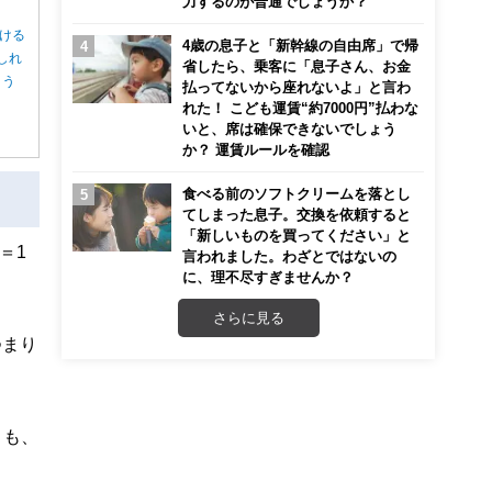
力するのが普通でしょうか？
ける
4歳の息子と「新幹線の自由席」で帰
しれ
省したら、乗客に「息子さん、お金
ょう
払ってないから座れないよ」と言わ
れた！ こども運賃“約7000円”払わな
いと、席は確保できないでしょう
か？ 運賃ルールを確認
食べる前のソフトクリームを落とし
てしまった息子。交換を依頼すると
「新しいものを買ってください」と
＝1
言われました。わざとではないの
に、理不尽すぎませんか？
。
さらに見る
つまり
りも、