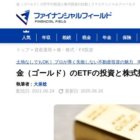
金（ゴールド）のETFの投資と株式投資の比較 | ファイナンシャルフィールド
人気
年収
相続
税金
年金
保険
トップ
>
資産運用
>
株・株式・FX投資
土地なしでもOK！ プロが導く失敗しない不動産投資の魅力 [P
金（ゴールド）のETFの投資と株式
執筆者 :
大泉稔
配信日:
2021.06.24
更新日:
2025.06.26