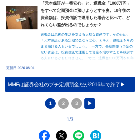
「元本保証が一番安心」と、退職金「1000万円」
をすべて定期預金に預けようとする妻。10年後の
資産額は、投資信託で運用した場合と比べて、ど
れくらい差が出るのでしょうか？
退職金は老後の生活を支える大切な資産です。そのため、
「元本保証がある定期預金なら安心」と考え、退職金をその
まま預ける人もいるでしょう。 一方で、長期間使う予定の
ない資金は、投資信託で運用して資産を増やすことを検討す
る人もいるかもしれません。 では、退職金1000万円を10年
間運用した場合、定期預金と投資信託では資産額にどれくら
更新日:2026.08.04
い差が生まれるのでしょうか。本記事では、それぞれの特徴
を紹介するとともに、10年間運用した場合の資産額をシミュ
レーションします。
MMFは証券会社のプチ定期預金だが2016年で終了
1
2
3
▶
1/3