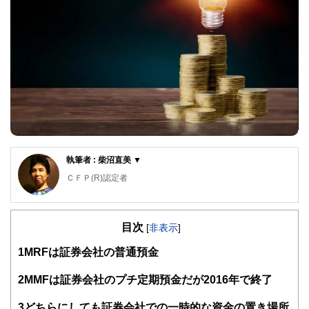
執筆者 : 柴沼直美 ▼
ＣＦＰ(R)認定者
大学を卒業後、保険営業に従事したのち渡米。MBAを修得
後、外資系金融機関にて企業分析・運用に従事。出産・介護
目次
を機に現職。3人の子育てから教育費の捻出・方法・留学ま
[
非表示
]
で助言経験豊富。老後問題では、成年後見人・介護施設選
1
MRFは証券会社の普通預金
び・相続発生時の手続きについてもアドバイス経験多数。現
在は、FP業務と教育機関での講師業を行う。2017年6月より
2018年5月まで日本FP協会広報スタッフ
2
MMFは証券会社のプチ定期預金だが2016年で終了
http://www.caripri.com
3
どちらにしても証券会社での一時的な資金の置き場所