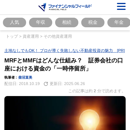
人気
年収
相続
税金
年金
トップ
>
資産運用
>
その他資産運用
土地なしでもOK！ プロが導く失敗しない不動産投資の魅力 [PR]
MRFとMMFはどんな仕組み？ 証券会社の口
座における資金の「一時停留所」
執筆者 :
柴沼直美
配信日:
2018.10.19
更新日:
2025.06.26
この記事は約
2
分で読めます。