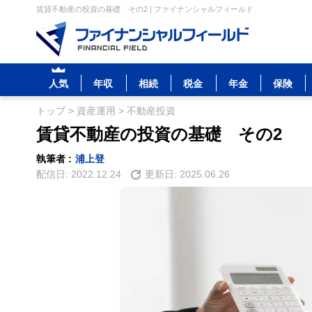
賃貸不動産の投資の基礎 その2 | ファイナンシャルフィールド
人気
年収
相続
税金
年金
保険
トップ
>
資産運用
>
不動産投資
賃貸不動産の投資の基礎 その2
執筆者 :
浦上登
配信日:
2022.12.24
更新日:
2025.06.26