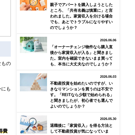
親子でアパートを購入しようとした
ところ、「共有名義は慎重に」と言
等、
われました。家賃収入を分ける場合
でも、あとでトラブルになりやすい
のでしょうか？
2026.06.06
「オーナーチェンジ物件なら購入直
も明
後から家賃収入が入る」と聞きまし
た。室内を確認できないまま買って
なもの
も、本当に大丈夫なのでしょうか？
2026.06.03
不動産投資を始めたいのですが、い
外にも
きなりマンションを買うのは不安で
す。「REITなら少額で始められる」
と聞きましたが、初心者でも選んで
よいのでしょうか？
2026.05.30
退職後に「家賃収入」を得る方法と
得費
して不動産投資が気になっていま