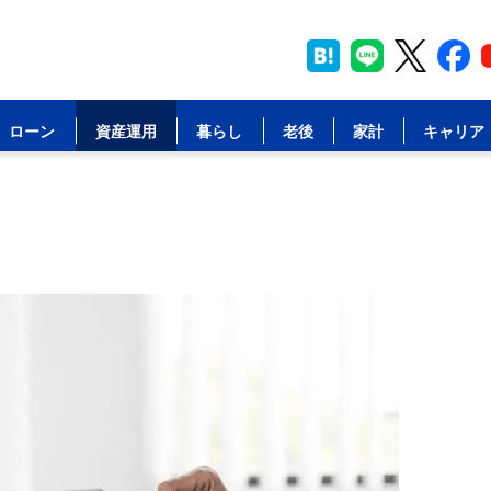
ローン
資産運用
暮らし
老後
家計
キャリア