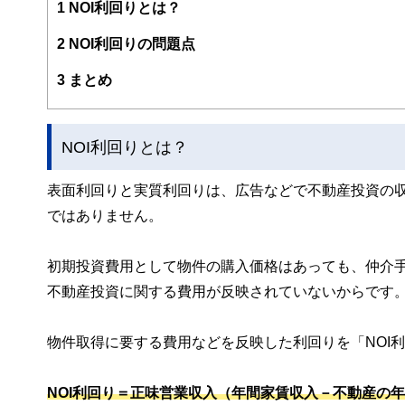
ファイナンシャル・プランナーの上位資格であるCFP（日
1
NOI利回りとは？
FPとしてのアドバイスの範囲は、住宅購入、子供の教育
2
NOI利回りの問題点
幅広い分野をカバーし、これから人生の礎を築いていく若
3
まとめ
2023年7月PHP研究所より「70歳の現役FPが教える
現在、出版を記念して、サマーアロー・コンサルティングH
早稲田大学卒業後、大手重工業メーカーに勤務、海外向け
NOI利回りとは？
るい。
表面利回りと実質利回りは、広告などで不動産投資の
サマーアロー・コンサルティングHPアドレス：
https://br
ではありません。
初期投資費用として物件の購入価格はあっても、仲介
不動産投資に関する費用が反映されていないからです
物件取得に要する費用などを反映した利回りを「NOI
NOI利回り＝正味営業収入（年間家賃収入－不動産の