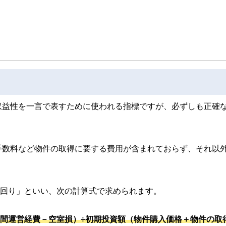
本FP協会認定）を最速で取得。証券外務員第一種（日本証券業協会認定）。
費などのライフプラン全般、定年後の働き方や年金・資産運用・相続などの老後対策
い人とともに、同年代の高齢者層から絶大な信頼を集めている。
60歳からの「働き方」と「お金」の正解」を出版し、好評販売中。
Pで無料FP相談を受け付け中。
プラント輸出ビジネスに携わる。今までに訪れた国は35か国を超え、海外の話題に
収益性を一言で表すために使われる指標ですが、必ずしも正確
iansummer.wixsite.com/summerarrow
手数料など物件の取得に要する費用が含まれておらず、それ以
。
利回り」といい、次の計算式で求められます。
年間運営経費－空室損）÷初期投資額（物件購入価格＋物件の取