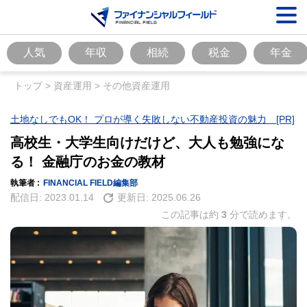
人気
年収
相続
税金
年金
トップ
>
資産運用
>
その他資産運用
土地なしでもOK！ プロが導く失敗しない不動産投資の魅力 [PR]
高校生・大学生向けだけど、大人も勉強にな
る！ 金融庁のお金の教材
執筆者 :
FINANCIAL FIELD編集部
配信日:
2023.01.14
更新日:
2025.06.26
この記事は約
3
分で読めます。