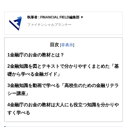
執筆者 : FINANCIAL FIELD編集部 ▼
ファイナンシャルプランナー
FinancialField編集部は、金融、経済に関する記事を、日々
の暮らしにどのような影響を与えるかという視点で、お金の
目次
知識がない方でも理解できるようわかりやすく発信していま
[
非表示
]
す。
1
金融庁のお金の教材とは？
編集部のメンバーは、ファイナンシャルプランナーの資格取
得者を中心に「お金や暮らし」に関する書籍・雑誌の編集経
2
金融知識を図とテキストで分かりやすくまとめた「基
験者で構成され、企画立案から記事掲載まですべての工程に
礎から学べる金融ガイド」
関わることで、読者目線のコンテンツを追求しています。
FinancialFieldの特徴は、ファイナンシャルプランナー、弁
3
金融知識を動画で学べる「高校生のための金融リテラ
護士、税理士、宅地建物取引士、相続診断士、住宅ローンア
シー講座」
ドバイザー、DCプランナー、公認会計士、社会保険労務
士、行政書士、投資アナリスト、キャリアコンサルタントな
4
金融庁のお金の教材は大人にも役立つ知識を分かりや
ど150名以上の有資格者を執筆者・監修者として迎え、むず
かしく感じられる年金や税金、相続、保険、ローンなどの話
すく学べる
をわかりやすく発信している点です。
このように編集経験豊富なメンバーと金融や経済に精通した