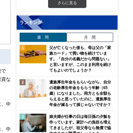
さらに見る
等、
ランキング
週 間
月 間
父が亡くなった後も、母は父の「家
族カード」で買い物を続けていま
も明
す。「自分の名義だから問題ない」
と言いますが、このまま利用を続け
てもよいのでしょうか？
段で
投資な
遺族厚生年金をもらいながら、自分
の老齢厚生年金をもらう年齢（65
歳）になりました。両方とも全額も
らえると思っていたのに、遺族厚生
に、中
年金が減るって損じゃないですか？
娘夫婦が仕事の日は毎日孫の夕飯を
作っています。家計への負担も増え
てきましたが、祖父母なら無償で協
は、中