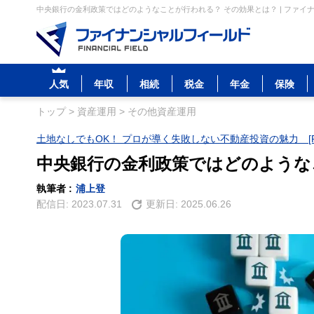
中央銀行の金利政策ではどのようなことが行われる？ その効果とは？ | ファイ
人気
年収
相続
税金
年金
保険
トップ
>
資産運用
>
その他資産運用
土地なしでもOK！ プロが導く失敗しない不動産投資の魅力 [P
中央銀行の金利政策ではどのような
執筆者 :
浦上登
配信日:
2023.07.31
更新日:
2025.06.26