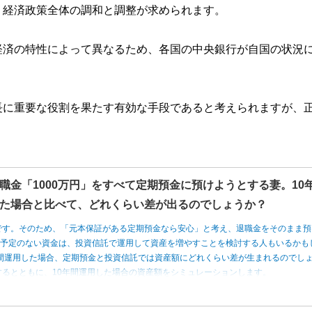
、経済政策全体の調和と調整が求められます。
経済の特性によって異なるため、各国の中央銀行が自国の状況
長に重要な役割を果たす有効な手段であると考えられますが、
職金「1000万円」をすべて定期預金に預けようとする妻。10
た場合と比べて、どれくらい差が出るのでしょうか？
です。そのため、「元本保証がある定期預金なら安心」と考え、退職金をそのまま預
う予定のない資金は、投資信託で運用して資産を増やすことを検討する人もいるかも
0年間運用した場合、定期預金と投資信託では資産額にどれくらい差が生まれるのでし
るとともに、10年間運用した場合の資産額をシミュレーションします。