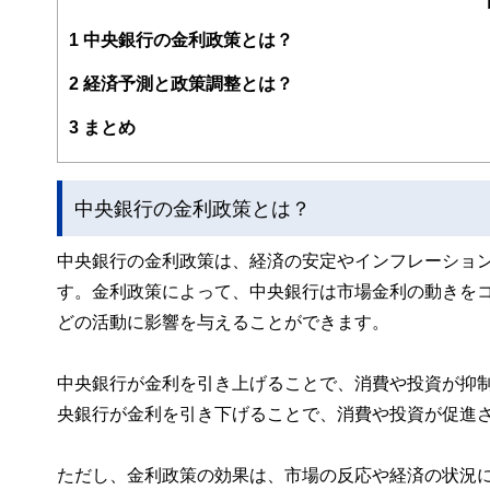
ファイナンシャル・プランナーの上位資格であるCFP（日
1
中央銀行の金利政策とは？
FPとしてのアドバイスの範囲は、住宅購入、子供の教育
2
経済予測と政策調整とは？
幅広い分野をカバーし、これから人生の礎を築いていく若
3
まとめ
2023年7月PHP研究所より「70歳の現役FPが教える
現在、出版を記念して、サマーアロー・コンサルティングH
早稲田大学卒業後、大手重工業メーカーに勤務、海外向け
中央銀行の金利政策とは？
るい。
中央銀行の金利政策は、経済の安定やインフレーショ
サマーアロー・コンサルティングHPアドレス：
https://br
す。金利政策によって、中央銀行は市場金利の動きを
どの活動に影響を与えることができます。
中央銀行が金利を引き上げることで、消費や投資が抑
央銀行が金利を引き下げることで、消費や投資が促進
ただし、金利政策の効果は、市場の反応や経済の状況