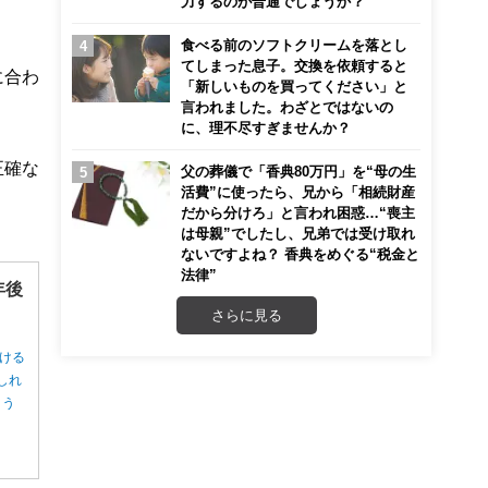
力するのが普通でしょうか？
食べる前のソフトクリームを落とし
てしまった息子。交換を依頼すると
に合わ
「新しいものを買ってください」と
言われました。わざとではないの
に、理不尽すぎませんか？
正確な
父の葬儀で「香典80万円」を“母の生
活費”に使ったら、兄から「相続財産
だから分けろ」と言われ困惑…“喪主
は母親”でしたし、兄弟では受け取れ
ないですよね？ 香典をめぐる“税金と
法律”
年後
さらに見る
ける
しれ
ょう