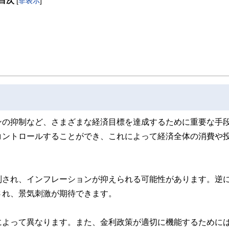
目次
[
非表示
]
本FP協会認定）を最速で取得。証券外務員第一種（日本証券業協会認定）。
費などのライフプラン全般、定年後の働き方や年金・資産運用・相続などの老後対策
い人とともに、同年代の高齢者層から絶大な信頼を集めている。
60歳からの「働き方」と「お金」の正解」を出版し、好評販売中。
Pで無料FP相談を受け付け中。
プラント輸出ビジネスに携わる。今までに訪れた国は35か国を超え、海外の話題に
ンの抑制など、さまざまな経済目標を達成するために重要な手
iansummer.wixsite.com/summerarrow
コントロールすることができ、これによって経済全体の消費や
制され、インフレーションが抑えられる可能性があります。逆
され、景気刺激が期待できます。
によって異なります。また、金利政策が適切に機能するために