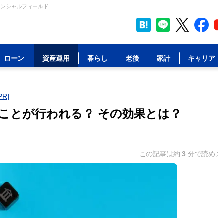
ナンシャルフィールド
ローン
資産運用
暮らし
老後
家計
キャリア
R]
ことが行われる？ その効果とは？
この記事は約
3
分で読め