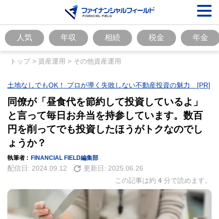
人気
年収
相続
税金
年金
トップ
>
資産運用
>
その他資産運用
土地なしでもOK！ プロが導く失敗しない不動産投資の魅力 [PR]
同僚が「昼食代を節約して投資しているよ」
と言って毎日お弁当を持参しています。数百
円を削ってでも投資したほうがトクなのでし
ょうか？
執筆者 :
FINANCIAL FIELD編集部
配信日:
2024.09.12
更新日:
2025.06.26
この記事は約
4
分で読めます。