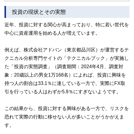
かしく感じられる年金や税金、相続、保険、ローンなどの話
をわかりやすく発信している点です。
投資の現状とその実態
このように編集経験豊富なメンバーと金融や経済に精通した
近年、投資に対する関心が高まっており、特に若い世代を
執筆者・監修者による執筆体制を築くことで、内容のわかり
やすさはもちろんのこと、読み応えのあるコンテンツと確か
中心に資産運用を始める人が増えています。
な情報発信を実現しています。
私たちは、快適でより良い生活のアイデアを提供するお金の
例えば、株式会社アドバン（東京都品川区）が運営するテ
コンシェルジュを目指します。
クニカル分析専門サイトの「テクニカルブック」が実施し
た「投資の実態調査」（調査期間：2024年4月、調査対
象：20歳以上の男女1万168名）によれば、投資に興味を
持つ人の割合は33.1％に達している一方で、実際にFX取
引を行っている人はわずか5.9％にすぎないようです。
この結果から、投資に対する興味がある一方で、リスクを
恐れて実際の行動に移せない人が多いことがうかがえま
す。