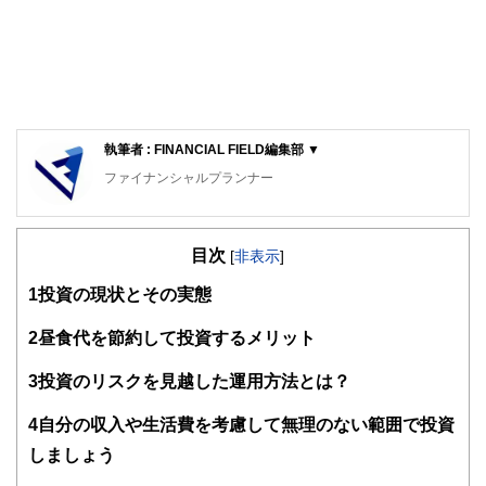
執筆者 : FINANCIAL FIELD編集部 ▼
ファイナンシャルプランナー
FinancialField編集部は、金融、経済に関する記事を、日々
の暮らしにどのような影響を与えるかという視点で、お金の
目次
知識がない方でも理解できるようわかりやすく発信していま
[
非表示
]
す。
1
投資の現状とその実態
編集部のメンバーは、ファイナンシャルプランナーの資格取
得者を中心に「お金や暮らし」に関する書籍・雑誌の編集経
2
昼食代を節約して投資するメリット
験者で構成され、企画立案から記事掲載まですべての工程に
関わることで、読者目線のコンテンツを追求しています。
3
投資のリスクを見越した運用方法とは？
FinancialFieldの特徴は、ファイナンシャルプランナー、弁
4
自分の収入や生活費を考慮して無理のない範囲で投資
護士、税理士、宅地建物取引士、相続診断士、住宅ローンア
ドバイザー、DCプランナー、公認会計士、社会保険労務
しましょう
士、行政書士、投資アナリスト、キャリアコンサルタントな
ど150名以上の有資格者を執筆者・監修者として迎え、むず