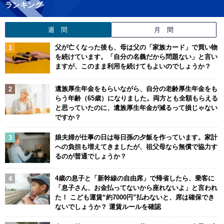
ランキング
週 間
月 間
父が亡くなった後も、母は父の「家族カード」で買い物
を続けています。「自分の名義だから問題ない」と言い
ますが、このまま利用を続けてもよいのでしょうか？
遺族厚生年金をもらいながら、自分の老齢厚生年金をも
らう年齢（65歳）になりました。両方とも全額もらえる
と思っていたのに、遺族厚生年金が減るって損じゃない
ですか？
娘夫婦が仕事の日は毎日孫の夕飯を作っています。家計
への負担も増えてきましたが、祖父母なら無償で協力す
るのが普通でしょうか？
4歳の息子と「新幹線の自由席」で帰省したら、乗客に
「息子さん、お金払ってないから座れないよ」と言われ
た！ こども運賃“約7000円”払わないと、席は確保でき
ないでしょうか？ 運賃ルールを確認