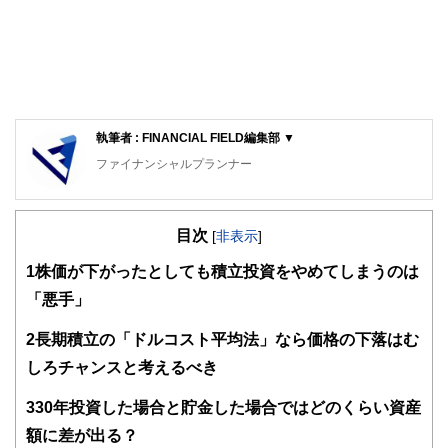
執筆者 : FINANCIAL FIELD編集部 ▼
ファイナンシャルプランナー
FinancialField編集部は、金融、経済に関する記事を、日々
の暮らしにどのような影響を与えるかという視点で、お金の
目次
知識がない方でも理解できるようわかりやすく発信していま
[
非表示
]
す。
1
株価が下がったとしても積立投資をやめてしまうのは
編集部のメンバーは、ファイナンシャルプランナーの資格取
「悪手」
得者を中心に「お金や暮らし」に関する書籍・雑誌の編集経
験者で構成され、企画立案から記事掲載まですべての工程に
2
長期積立の「ドルコスト平均法」なら価格の下落はむ
関わることで、読者目線のコンテンツを追求しています。
しろチャンスと考えるべき
FinancialFieldの特徴は、ファイナンシャルプランナー、弁
護士、税理士、宅地建物取引士、相続診断士、住宅ローンア
3
30年投資した場合と貯金した場合ではどのくらい資産
ドバイザー、DCプランナー、公認会計士、社会保険労務
士、行政書士、投資アナリスト、キャリアコンサルタントな
額に差が出る？
ど150名以上の有資格者を執筆者・監修者として迎え、むず