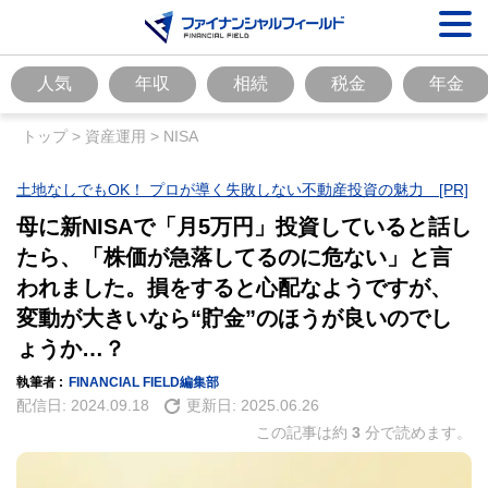
人気
年収
相続
税金
年金
トップ
>
資産運用
>
NISA
土地なしでもOK！ プロが導く失敗しない不動産投資の魅力 [PR]
母に新NISAで「月5万円」投資していると話し
たら、「株価が急落してるのに危ない」と言
われました。損をすると心配なようですが、
変動が大きいなら“貯金”のほうが良いのでし
ょうか…？
執筆者 :
FINANCIAL FIELD編集部
配信日:
2024.09.18
更新日:
2025.06.26
この記事は約
3
分で読めます。