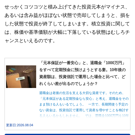
せっかくコツコツと積み上げてきた投資元本がマイナス、
あるいは含み益がほぼない状態で売却してしまうと、損を
した状態で投資が終了してしまいます。積立投資に関して
は、株価や基準価額が大幅に下落している状態はむしろチ
ャンスといえるのです。
「元本保証が一番安心」と、退職金「1000万円」
をすべて定期預金に預けようとする妻。10年後の
資産額は、投資信託で運用した場合と比べて、ど
れくらい差が出るのでしょうか？
退職金は老後の生活を支える大切な資産です。そのため、
「元本保証がある定期預金なら安心」と考え、退職金をその
まま預ける人もいるでしょう。 一方で、長期間使う予定の
ない資金は、投資信託で運用して資産を増やすことを検討す
る人もいるかもしれません。 では、退職金1000万円を10年
間運用した場合、定期預金と投資信託では資産額にどれくら
更新日:2026.08.04
い差が生まれるのでしょうか。本記事では、それぞれの特徴
を紹介するとともに、10年間運用した場合の資産額をシミュ