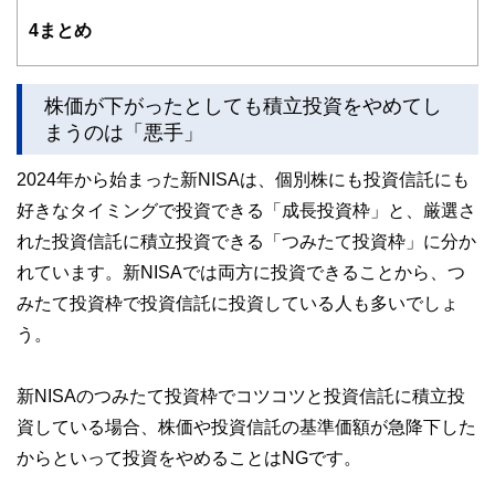
かしく感じられる年金や税金、相続、保険、ローンなどの話
4
まとめ
をわかりやすく発信している点です。
このように編集経験豊富なメンバーと金融や経済に精通した
執筆者・監修者による執筆体制を築くことで、内容のわかり
株価が下がったとしても積立投資をやめてし
やすさはもちろんのこと、読み応えのあるコンテンツと確か
まうのは「悪手」
な情報発信を実現しています。
私たちは、快適でより良い生活のアイデアを提供するお金の
2024年から始まった新NISAは、個別株にも投資信託にも
コンシェルジュを目指します。
好きなタイミングで投資できる「成長投資枠」と、厳選さ
れた投資信託に積立投資できる「つみたて投資枠」に分か
れています。新NISAでは両方に投資できることから、つ
みたて投資枠で投資信託に投資している人も多いでしょ
う。
新NISAのつみたて投資枠でコツコツと投資信託に積立投
資している場合、株価や投資信託の基準価額が急降下した
からといって投資をやめることはNGです。