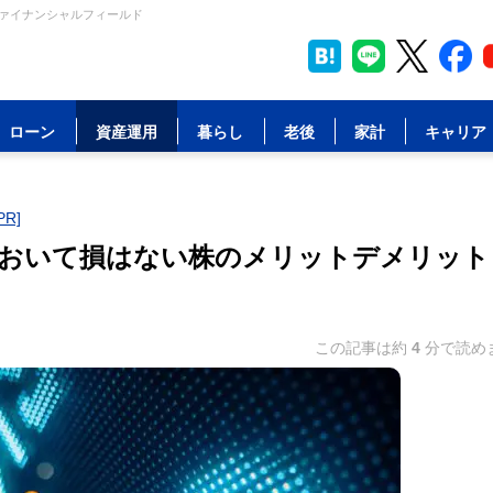
ファイナンシャルフィールド
ローン
資産運用
暮らし
老後
家計
キャリア
R]
おいて損はない株のメリットデメリット
この記事は約
4
分で読め