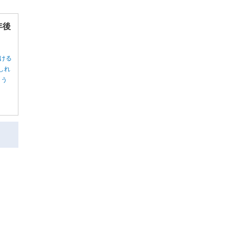
年後
ける
しれ
ょう