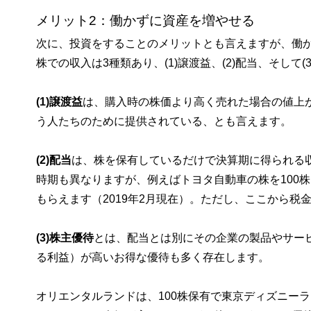
メリット2：働かずに資産を増やせる
次に、投資をすることのメリットとも言えますが、働
株での収入は3種類あり、(1)譲渡益、(2)配当、そし
(1)譲渡益
は、購入時の株価より高く売れた場合の値上
う人たちのために提供されている、とも言えます。
(2)配当
は、株を保有しているだけで決算期に得られる
時期も異なりますが、例えばトヨタ自動車の株を100株
もらえます（2019年2月現在）。ただし、ここから税
(3)株主優待
とは、配当とは別にその企業の製品やサー
る利益）が高いお得な優待も多く存在します。
オリエンタルランドは、100株保有で東京ディズニーラ