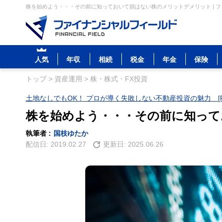
株を始めよう・・・その前に知っておいて損はない株のメリットデメリット | 
人気
年収
相続
税金
年金
保険
トップ
>
資産運用
>
株・株式・FX投資
土地なしでもOK！ プロが導く失敗しない不動産投資の魅力 [P
株を始めよう・・・その前に知って
執筆者 :
国枝ゆたか
配信日:
2019.02.27
更新日:
2025.06.26