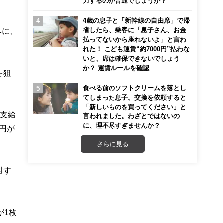
力するのが普通でしょうか？
4歳の息子と「新幹線の自由席」で帰
省したら、乗客に「息子さん、お金
みに、
払ってないから座れないよ」と言わ
れた！ こども運賃“約7000円”払わな
いと、席は確保できないでしょう
か？ 運賃ルールを確認
を狙
食べる前のソフトクリームを落とし
てしまった息子。交換を依頼すると
「新しいものを買ってください」と
も支給
言われました。わざとではないの
に、理不尽すぎませんか？
0円が
さらに見る
対す
が1枚