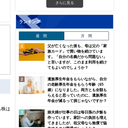
さらに見る
ランキング
身に
週 間
月 間
父が亡くなった後も、母は父の「家
族カード」で買い物を続けていま
す。「自分の名義だから問題ない」
と言いますが、このまま利用を続け
てもよいのでしょうか？
遺族厚生年金をもらいながら、自分
の老齢厚生年金をもらう年齢（65
歳）になりました。両方とも全額も
らえると思っていたのに、遺族厚生
年金が減るって損じゃないですか？
も株は
娘夫婦が仕事の日は毎日孫の夕飯を
作っています。家計への負担も増え
てきましたが、祖父母なら無償で協