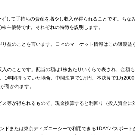
かずして手持ちの資産を増やし収入が得られることです。ちな
て(3)株主優待です。それぞれの特徴を説明します。
がり益のことを言います。日々のマーケット情報はこの譲渡益
収入のことです。配当の額は1株あたりいくらで表され、金額
、1年間持っていた場合、中間決算で1万円、本決算で1万200
金が引かれます。
ビス等が得られるもので、現金換算すると利回り（投入資金に
ンドまたは東京ディズニーシーで利用できる1DAYパスポート