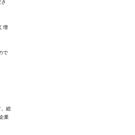
ださ
く増
ので
す。総
企業