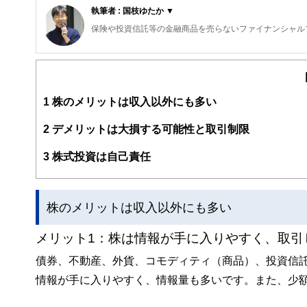
執筆者 : 国枝ゆたか ▼
保険や投資信託等の金融商品を売らないファイナンシャル
住宅など大きな買い物の際のセカンドオピニオンとしても
講師としては、ライフプランやお金の知識が学べるセミナ
つけるスキルアップ研修も手掛けており、行政や企業、各
1
株のメリットは収入以外にも多い
2
デメリットは大損する可能性と取引制限
3
株式投資は自己責任
株のメリットは収入以外にも多い
メリット1：株は情報が手に入りやすく、取引
債券、不動産、外貨、コモディティ（商品）、投資信
情報が手に入りやすく、情報量も多いです。また、少