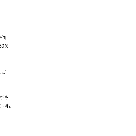
株価
50％
では
がさ
ない範