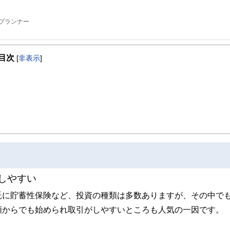
プランナー
選ばれている。
ーだけでなく、人生を充実させ収入も増やすことにつながるお得なスキルを楽しく
目次
種団体など幅広く登壇している。
[
非表示
]
しやすい
託に貯蓄性保険など、投資の種類は多数ありますが、その中で
額からでも始められ取引がしやすいところも人気の一因です。