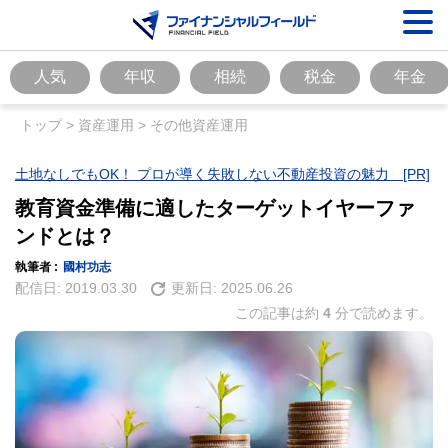
人気
年収
相続
税金
年金
トップ
>
資産運用
>
その他資産運用
土地なしでもOK！ プロが導く失敗しない不動産投資の魅力 [PR]
教育資金準備に適したターゲットイヤーファ
ンドとは？
執筆者 :
國村功志
配信日:
2019.03.30
更新日:
2025.06.26
この記事は約
4
分で読めます。