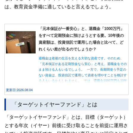
は、教育資金準備に適していると言えるでしょう。
「元本保証が一番安心」と、退職金「1000万円」
をすべて定期預金に預けようとする妻。10年後の
資産額は、投資信託で運用した場合と比べて、ど
れくらい差が出るのでしょうか？
退職金は老後の生活を支える大切な資産です。そのため、
「元本保証がある定期預金なら安心」と考え、退職金をその
まま預ける人もいるでしょう。 一方で、長期間使う予定の
ない資金は、投資信託で運用して資産を増やすことを検討す
る人もいるかもしれません。 では、退職金1000万円を10年
間運用した場合、定期預金と投資信託では資産額にどれくら
更新日:2026.08.04
い差が生まれるのでしょうか。本記事では、それぞれの特徴
を紹介するとともに、10年間運用した場合の資産額をシミュ
「ターゲットイヤーファンド」とは
レーションします。
「ターゲットイヤーファンド」とは、目標（ターゲット）
とする年次（イヤー）前後に受け取ることを前提に運用さ