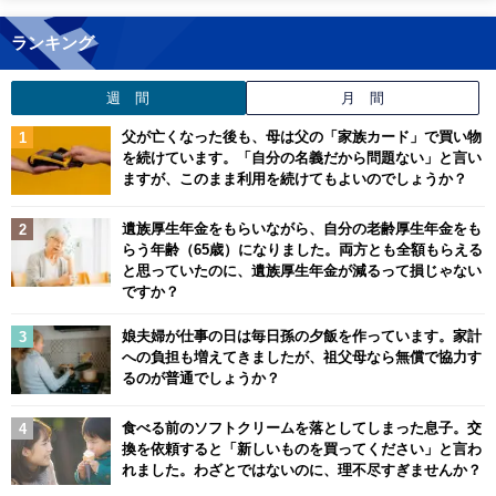
ランキング
週 間
月 間
父が亡くなった後も、母は父の「家族カード」で買い物
を続けています。「自分の名義だから問題ない」と言い
ますが、このまま利用を続けてもよいのでしょうか？
遺族厚生年金をもらいながら、自分の老齢厚生年金をも
らう年齢（65歳）になりました。両方とも全額もらえる
と思っていたのに、遺族厚生年金が減るって損じゃない
ですか？
娘夫婦が仕事の日は毎日孫の夕飯を作っています。家計
への負担も増えてきましたが、祖父母なら無償で協力す
るのが普通でしょうか？
食べる前のソフトクリームを落としてしまった息子。交
換を依頼すると「新しいものを買ってください」と言わ
れました。わざとではないのに、理不尽すぎませんか？