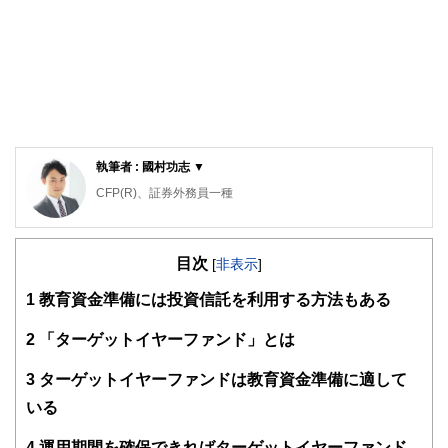
執筆者 : 國村功志 ▼
CFP(R)、証券外務員一種
大手証券会社で株式・債券・投資信託などの金融商品営業に
携った後、ファイナンシャルプランナーの養成団体やFP事
目次
務所を経験。現在は資産形成専門FPとしてセミナーや個別
[
非表示
]
相談のほか、マネー系記事の執筆も行う。個人でも投資信託
1
教育資金準備には投資信託を利用する方法もある
やFXでの資産運用を行い、実践に即したわかりやすいアド
バイスを心がけている。
2
「ターゲットイヤーファンド」とは
3
ターゲットイヤーファンドは教育資金準備に適して
いる
4
運用期間を確保できればターゲットイヤーファンド