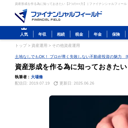
資産形成を作る為に知っておきたい【2つの○○力】 | ファイナンシャルフィール
人気
年収
相続
税金
年金
保険
トップ
>
資産運用
>
その他資産運用
土地なしでもOK！ プロが導く失敗しない不動産投資の魅力 [P
資産形成を作る為に知っておきたい【
執筆者 :
大場脩
配信日:
2019.07.19
更新日:
2025.06.26