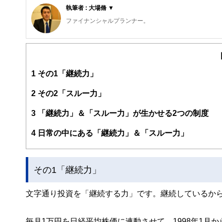
執筆者 : 大場脩 ▼
ファイナンシャルプランナー。
山形をベースに全国で活動する。
本人が地方在住、そして独身のため、独身向けのマネープ
得意分野は、専門用語を使わないお金の話、資産運用、確
お金のことは前向きにシンプルに考えることがモットー。
1
その1「継続力」
ブログはほぼ毎日更新、専門用語を使わないわかりやすい
地元山形の金融リテラシー向上のために日々奔走中。
https://fp-syu.com/
2
その2「スルー力」
3
「継続力」＆「スルー力」が生かせる2つの制度
4
日常の中にある「継続力」＆「スルー力」
その1「継続力」
文字通り投資を「継続する力」です。継続しているか
毎月1万円を日経平均株価に連動させて、1998年1月か