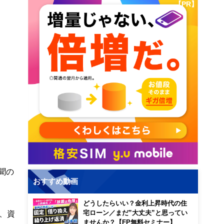
【PR】
聞の
おすすめ動画
どうしたらいい？金利上昇時代の住
、資
宅ローン／まだ”大丈夫”と思ってい
ませんか？【FP無料セミナー】