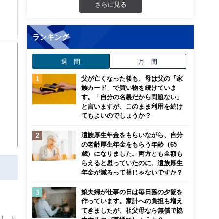
さらに見る
ランキング
般。
週 間
月 間
父が亡くなった後も、母は父の「家
族カード」で買い物を続けていま
す。「自分の名義だから問題ない」
と言いますが、このまま利用を続け
てもよいのでしょうか？
遺族厚生年金をもらいながら、自分
の老齢厚生年金をもらう年齢（65
歳）になりました。両方とも全額も
らえると思っていたのに、遺族厚生
年金が減るって損じゃないですか？
娘夫婦が仕事の日は毎日孫の夕飯を
作っています。家計への負担も増え
てきましたが、祖父母なら無償で協
ましょ