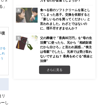
力するのが普通でしょうか？
る」
食べる前のソフトクリームを落とし
てしまった息子。交換を依頼すると
「新しいものを買ってください」と
言われました。わざとではないの
に、理不尽すぎませんか？
年後
父の葬儀で「香典80万円」を“母の生
活費”に使ったら、兄から「相続財産
だから分けろ」と言われ困惑…“喪主
ける
は母親”でしたし、兄弟では受け取れ
しれ
ないですよね？ 香典をめぐる“税金と
ょう
法律”
さらに見る
はリ
ルーし