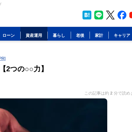
ド
ローン
資産運用
暮らし
老後
家計
キャリア
R]
2つの○○力】
この記事は約
2
分で読め