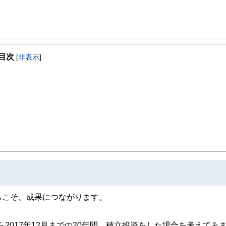
ラン、地方ならではのマネープラン実情に精通している。
目次
定拠出年金、保険の見直し、地方在住者の教育資金など身近なお金に関わること全
[
非表示
]
説明を心がけている。
らこそ、成果につながります。
ら2017年12月までの20年間、積立投資をした場合を考えてみ