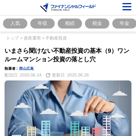
人気
年収
相続
税金
年金
トップ
>
資産運用
>
不動産投資
いまさら聞けない不動産投資の基本（9）ワン
ルームマンション投資の落とし穴
執筆者 :
西山広高
配信日:
2020.06.24
更新日:
2025.06.26