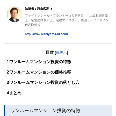
執筆者 : 西山広高 ▼
ファイナンシャル・プランナー（ＣＦＰ®）、上級相続診断
士、宅地建物取引士、宅建マイスター、西山ライフデザイン
代表取締役
http://www.nishiyama-ld.com/
「円満な相続のための対策」「家計の見直し」「資産形成・
運用アドバイス」のほか、不動産・お金の知識と大手建設会
目次
社での勤務経験を活かし、「マイホーム取得などの不動産仲
[
非表示
]
介」「不動産活用」について、ご相談者の立場に立ったアド
1
ワンルームマンション投資の特徴
バイスを行っている。
西山ライフデザイン株式会社 HP
2
ワンルームマンションの価格推移
http://www.nishiyama-ld.com/
3
ワンルームマンション投資の落とし穴
4
まとめ
ワンルームマンション投資の特徴