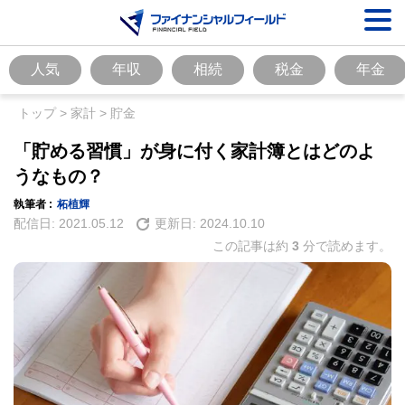
人気
年収
相続
税金
年金
トップ
>
家計
>
貯金
「貯める習慣」が身に付く家計簿とはどのよ
うなもの？
執筆者 :
柘植輝
配信日:
2021.05.12
更新日:
2024.10.10
この記事は約
3
分で読めます。