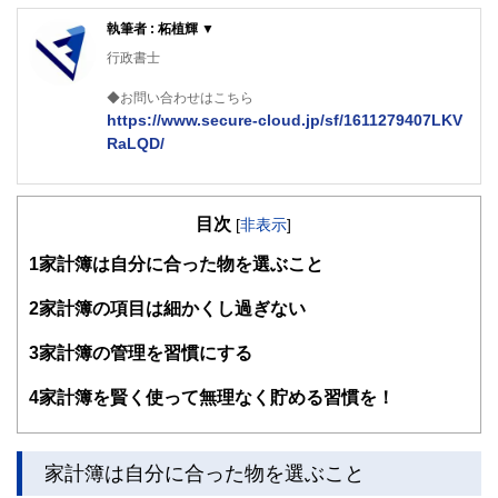
執筆者 : 柘植輝 ▼
行政書士
◆お問い合わせはこちら
https://www.secure-cloud.jp/sf/1611279407LKV
RaLQD/
２級ファイナンシャルプランナー
大学在学中から行政書士、２級FP技能士、宅建士の資格を
目次
活かして活動を始める。
[
非表示
]
現在では行政書士・ファイナンシャルプランナーとして活躍
1
家計簿は自分に合った物を選ぶこと
する傍ら、フリーライターとして精力的に活動中。広範な知
識をもとに市民法務から企業法務まで幅広く手掛ける。
2
家計簿の項目は細かくし過ぎない
3
家計簿の管理を習慣にする
4
家計簿を賢く使って無理なく貯める習慣を！
家計簿は自分に合った物を選ぶこと