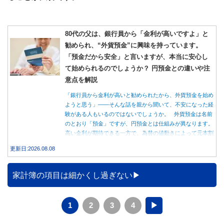
80代の父は、銀行員から「金利が高いですよ」と
勧められ、“外貨預金”に興味を持っています。
「預金だから安全」と言いますが、本当に安心し
て始められるのでしょうか？ 円預金との違いや注
意点を解説
「銀行員から金利が高いと勧められたから、外貨預金を始め
ようと思う」――そんな話を親から聞いて、不安になった経
験がある人もいるのではないでしょうか。 外貨預金は名前
のとおり「預金」ですが、円預金とは仕組みが異なります。
高い金利が期待できる一方で、為替の値動きによって元本割
れする可能性もあります。 この記事では、外貨預金の仕組
更新日:2026.08.08
みや円預金との違い、始める前に知っておきたい注意点を分
かりやすく解説します。
家計簿の項目は細かくし過ぎない
1
2
3
4
▶