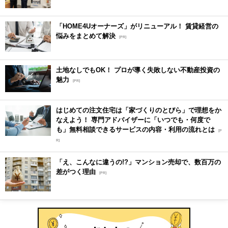
「HOME4Uオーナーズ」がリニューアル！ 賃貸経営の
悩みをまとめて解決
[PR]
土地なしでもOK！ プロが導く失敗しない不動産投資の
魅力
[PR]
はじめての注文住宅は「家づくりのとびら」で理想をか
なえよう！ 専門アドバイザーに「いつでも・何度で
も」無料相談できるサービスの内容・利用の流れとは
[P
R]
「え、こんなに違うの!?」マンション売却で、数百万の
差がつく理由
[PR]