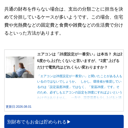
共通の財布を作らない場合は、支出の分類ごとに担当を決
めて分担しているケースが多いようです。この場合、住宅
費や光熱費などの固定費と食費や雑費などの生活費で分け
るといった方法があります。
エアコンは「28度設定が一番安い」は本当？ 夫は2
6度から上げたくないと言いますが、“2度”上げる
だけで電気代はどれくらい変わりますか？
「エアコンは28度設定が一番安い」と聞いたことがある人も
いるのではないでしょうか。 しかし、環境省が推奨してい
るのは「設定温度28度」ではなく、「室温28度」です。そ
のため、必ずしもエアコンの設定を28度にすればよいという
わけではありません。 一方で、設定温度を少し上げると消
費電力が減り、電気代の節約につながる可能性があることも
更新日:2026.08.01
事実です。では、26度から28度へ2度上げた場合、電気代は
どれくらい変わるのでしょうか。 本記事では、公的機関の
データをもとに、節約効果の目安と快適に過ごすためのポイ
別財布でもお金は貯められる
ントを分かりやすく解説します。