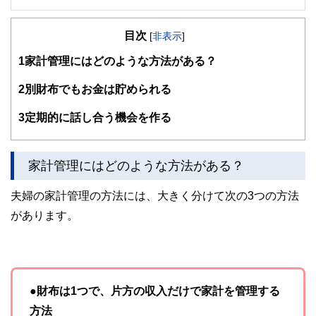
会社員時代に、充実した人生を生きるには個人がお金に関す
る知識を持つことが重要と思いFP資格を取得。FPとして独
目次
立後はライフプランの作成と実行サポートを中心にサービス
[
非表示
]
を提供。
1
家計管理にはどのような方法がある？
親身なアドバイスと分かりやすい説明を心掛けて、地域に根
ざしたFPとして活動中。日本FP協会2017年「くらしとお金
2
別財布でもお金は貯められる
のFP相談室」相談員、2018年「FP広報センター」スタッ
フ。
3
定期的に話し合う機会を作る
https://mitaka-fp.jp
家計管理にはどのような方法がある？
夫婦の家計管理の方法には、大きく分けて次の3つの方法
があります。
●財布は1つで、片方の収入だけで家計を管理する
方法