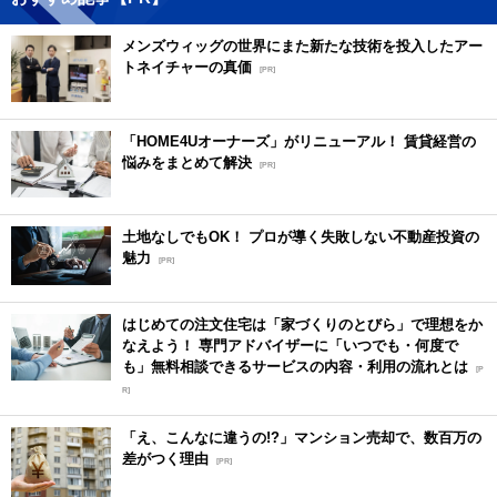
メンズウィッグの世界にまた新たな技術を投入したアー
トネイチャーの真価
[PR]
「HOME4Uオーナーズ」がリニューアル！ 賃貸経営の
悩みをまとめて解決
[PR]
土地なしでもOK！ プロが導く失敗しない不動産投資の
魅力
[PR]
はじめての注文住宅は「家づくりのとびら」で理想をか
なえよう！ 専門アドバイザーに「いつでも・何度で
も」無料相談できるサービスの内容・利用の流れとは
[P
R]
「え、こんなに違うの!?」マンション売却で、数百万の
差がつく理由
[PR]