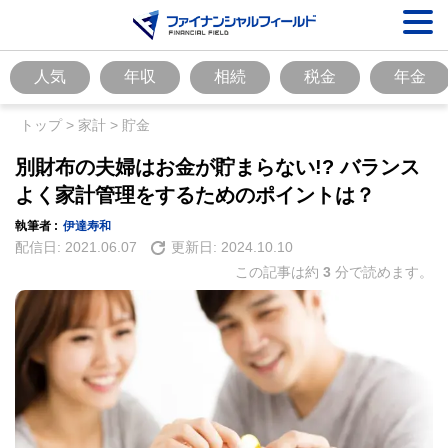
人気
年収
相続
税金
年金
トップ
>
家計
>
貯金
別財布の夫婦はお金が貯まらない!? バランス
よく家計管理をするためのポイントは？
執筆者 :
伊達寿和
配信日:
2021.06.07
更新日:
2024.10.10
この記事は約
3
分で読めます。