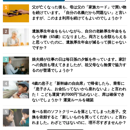
父が亡くなった後も、母は父の「家族カード」で買い物
を続けています。「自分の名義だから問題ない」と言い
ますが、このまま利用を続けてもよいのでしょうか？
遺族厚生年金をもらいながら、自分の老齢厚生年金をも
らう年齢（65歳）になりました。両方とも全額もらえる
と思っていたのに、遺族厚生年金が減るって損じゃない
ですか？
娘夫婦が仕事の日は毎日孫の夕飯を作っています。家計
への負担も増えてきましたが、祖父母なら無償で協力す
るのが普通でしょうか？
4歳の息子と「新幹線の自由席」で帰省したら、乗客に
「息子さん、お金払ってないから座れないよ」と言われ
た！ こども運賃“約7000円”払わないと、席は確保でき
ないでしょうか？ 運賃ルールを確認
食べる前のソフトクリームを落としてしまった息子。交
換を依頼すると「新しいものを買ってください」と言わ
れました。わざとではないのに、理不尽すぎませんか？