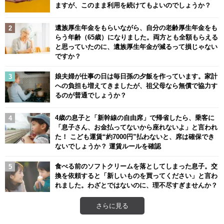
ますが、このまま利用を続けてもよいのでしょうか？
遺族厚生年金をもらいながら、自分の老齢厚生年金をも
らう年齢（65歳）になりました。両方とも全額もらえる
と思っていたのに、遺族厚生年金が減るって損じゃない
ですか？
娘夫婦が仕事の日は毎日孫の夕飯を作っています。家計
への負担も増えてきましたが、祖父母なら無償で協力す
るのが普通でしょうか？
4歳の息子と「新幹線の自由席」で帰省したら、乗客に
「息子さん、お金払ってないから座れないよ」と言われ
た！ こども運賃“約7000円”払わないと、席は確保でき
ないでしょうか？ 運賃ルールを確認
食べる前のソフトクリームを落としてしまった息子。交
換を依頼すると「新しいものを買ってください」と言わ
れました。わざとではないのに、理不尽すぎませんか？
さらに見る