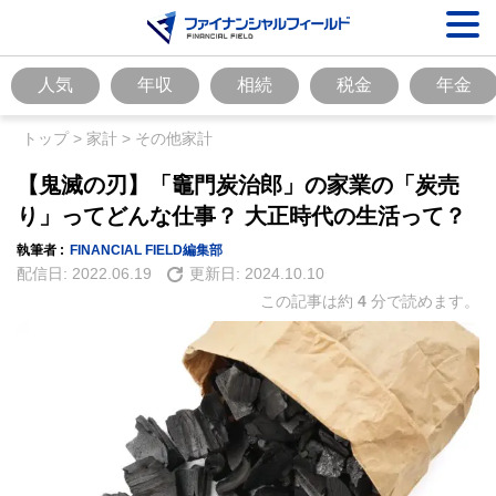
人気
年収
相続
税金
年金
トップ
>
家計
>
その他家計
【鬼滅の刃】「竈門炭治郎」の家業の「炭売
り」ってどんな仕事？ 大正時代の生活って？
執筆者 :
FINANCIAL FIELD編集部
配信日:
2022.06.19
更新日:
2024.10.10
この記事は約
4
分で読めます。