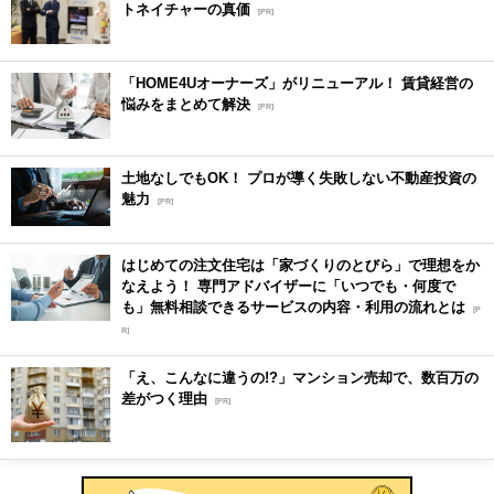
トネイチャーの真価
[PR]
「HOME4Uオーナーズ」がリニューアル！ 賃貸経営の
悩みをまとめて解決
[PR]
土地なしでもOK！ プロが導く失敗しない不動産投資の
魅力
[PR]
はじめての注文住宅は「家づくりのとびら」で理想をか
なえよう！ 専門アドバイザーに「いつでも・何度で
も」無料相談できるサービスの内容・利用の流れとは
[P
R]
「え、こんなに違うの!?」マンション売却で、数百万の
差がつく理由
[PR]