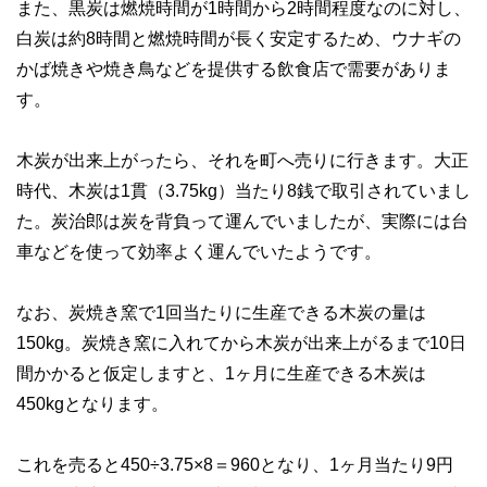
また、黒炭は燃焼時間が1時間から2時間程度なのに対し、
白炭は約8時間と燃焼時間が長く安定するため、ウナギの
かば焼きや焼き鳥などを提供する飲食店で需要がありま
す。
木炭が出来上がったら、それを町へ売りに行きます。大正
時代、木炭は1貫（3.75kg）当たり8銭で取引されていまし
た。炭治郎は炭を背負って運んでいましたが、実際には台
車などを使って効率よく運んでいたようです。
なお、炭焼き窯で1回当たりに生産できる木炭の量は
150kg。炭焼き窯に入れてから木炭が出来上がるまで10日
間かかると仮定しますと、1ヶ月に生産できる木炭は
450kgとなります。
これを売ると450÷3.75×8＝960となり、1ヶ月当たり9円