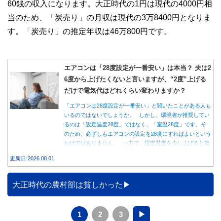
60銭の収入になります。大正時代の1円は現代の4000円相
当のため、「炭売り」の月収は現代の3万8400円となりま
す。「炭売り」の推定年収は46万800円です。
エアコンは「28度設定が一番安い」は本当？ 夫は2
6度から上げたくないと言いますが、“2度”上げる
だけで電気代はどれくらい変わりますか？
「エアコンは28度設定が一番安い」と聞いたことがある人も
いるのではないでしょうか。 しかし、環境省が推奨してい
るのは「設定温度28度」ではなく、「室温28度」です。そ
のため、必ずしもエアコンの設定を28度にすればよいという
わけではありません。 一方で、設定温度を少し上げると消
費電力が減り、電気代の節約につながる可能性があることも
更新日:2026.08.01
事実です。では、26度から28度へ2度上げた場合、電気代は
どれくらい変わるのでしょうか。 本記事では、公的機関の
データをもとに、節約効果の目安と快適に過ごすためのポイ
大正時代の農村部は貧しかった
ントを分かりやすく解説します。
1
2
3
▶