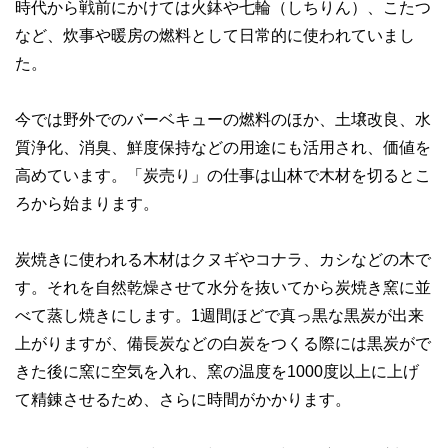
時代から戦前にかけては火鉢や七輪（しちりん）、こたつ
やすさはもちろんのこと、読み応えのあるコンテンツと確か
な情報発信を実現しています。
など、炊事や暖房の燃料として日常的に使われていまし
た。
私たちは、快適でより良い生活のアイデアを提供するお金の
コンシェルジュを目指します。
今では野外でのバーベキューの燃料のほか、土壌改良、水
質浄化、消臭、鮮度保持などの用途にも活用され、価値を
高めています。「炭売り」の仕事は山林で木材を切るとこ
ろから始まります。
炭焼きに使われる木材はクヌギやコナラ、カシなどの木で
す。それを自然乾燥させて水分を抜いてから炭焼き窯に並
べて蒸し焼きにします。1週間ほどで真っ黒な黒炭が出来
上がりますが、備長炭などの白炭をつくる際には黒炭がで
きた後に窯に空気を入れ、窯の温度を1000度以上に上げ
て精錬させるため、さらに時間がかかります。