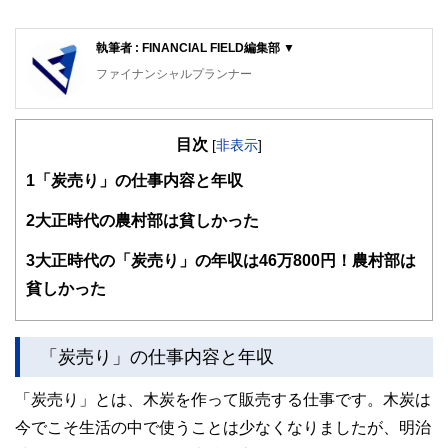
執筆者 : FINANCIAL FIELD編集部 ▼
ファイナンシャルプランナー
FinancialField編集部は、金融、経済に関する記事を、日々
の暮らしにどのような影響を与えるかという視点で、お金の
目次
知識がない方でも理解できるようわかりやすく発信していま
[
非表示
]
す。
1
「炭売り」の仕事内容と年収
編集部のメンバーは、ファイナンシャルプランナーの資格取
得者を中心に「お金や暮らし」に関する書籍・雑誌の編集経
2
大正時代の農村部は貧しかった
験者で構成され、企画立案から記事掲載まですべての工程に
関わることで、読者目線のコンテンツを追求しています。
3
大正時代の「炭売り」の年収は46万800円！農村部は
FinancialFieldの特徴は、ファイナンシャルプランナー、弁
貧しかった
護士、税理士、宅地建物取引士、相続診断士、住宅ローンア
ドバイザー、DCプランナー、公認会計士、社会保険労務
士、行政書士、投資アナリスト、キャリアコンサルタントな
「炭売り」の仕事内容と年収
ど150名以上の有資格者を執筆者・監修者として迎え、むず
かしく感じられる年金や税金、相続、保険、ローンなどの話
をわかりやすく発信している点です。
「炭売り」とは、木炭を作って販売する仕事です。木炭は
今でこそ生活の中で使うことは少なくなりましたが、明治
このように編集経験豊富なメンバーと金融や経済に精通した
執筆者・監修者による執筆体制を築くことで、内容のわかり