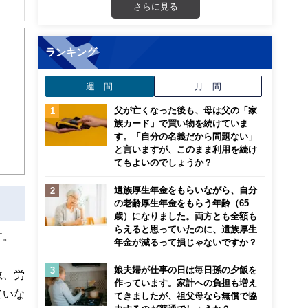
さらに見る
解でき
ランキング
画立
週 間
月 間
ンナ
迎
父が亡くなった後も、母は父の「家
族カード」で買い物を続けていま
す。「自分の名義だから問題ない」
こ
と言いますが、このまま利用を続け
てもよいのでしょうか？
遺族厚生年金をもらいながら、自分
の老齢厚生年金をもらう年齢（65
歳）になりました。両方とも全額も
らえると思っていたのに、遺族厚生
す。
年金が減るって損じゃないですか？
娘夫婦が仕事の日は毎日孫の夕飯を
数、労
作っています。家計への負担も増え
ていな
てきましたが、祖父母なら無償で協