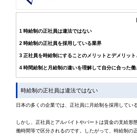
FinancialField編集部は、金融、経済に関する記
るようわかりやすく発信しています。
編集部のメンバーは、ファイナンシャルプランナーの資格
案から記事掲載まですべての工程に関わることで、読者目
1
時給制の正社員は違法ではない
FinancialFieldの特徴は、ファイナンシャルプラ
2
時給制の正社員を採用している業界
ー、公認会計士、社会保険労務士、行政書士、投資アナリ
え、むずかしく感じられる年金や税金、相続、保険、ロー
3
正社員を時給制にすることのメリットとデメリット
このように編集経験豊富なメンバーと金融や経済に精通し
4
時間給制と月給制の違いを理解して自分に合った働
と、読み応えのあるコンテンツと確かな情報発信を実現し
私たちは、快適でより良い生活のアイデアを提供するお金
時給制の正社員は違法ではない
日本の多くの企業では、正社員に月給制を採用してい
しかし、正社員とアルバイトやパートは賃金の支給形
働時間等で区分されるのです。したがって、時給制の