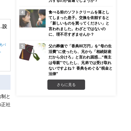
力するのが普通でしょうか？
食べる前のソフトクリームを落とし
てしまった息子。交換を依頼すると
「新しいものを買ってください」と
…設
言われました。わざとではないの
に、理不尽すぎませんか？
光パ
父の葬儀で「香典80万円」を“母の生
ん。
活費”に使ったら、兄から「相続財産
だから分けろ」と言われ困惑…“喪主
は母親”でしたし、兄弟では受け取れ
ないですよね？ 香典をめぐる“税金と
法律”
さらに見る
給制と
の正社