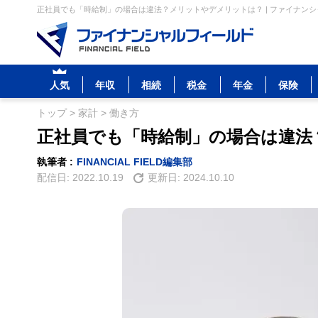
正社員でも「時給制」の場合は違法？メリットやデメリットは？ | ファイナン
人気
年収
相続
税金
年金
保険
トップ
>
家計
>
働き方
正社員でも「時給制」の場合は違法
執筆者 :
FINANCIAL FIELD編集部
配信日:
2022.10.19
更新日:
2024.10.10