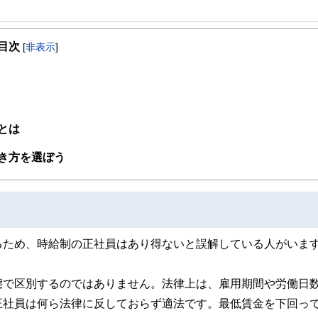
事を、日々の暮らしにどのような影響を与えるかという視点で、お金の知識がない方でも理
目次
[
非表示
]
取得者を中心に「お金や暮らし」に関する書籍・雑誌の編集経験者で構成され、企
線のコンテンツを追求しています。
ンナー、弁護士、税理士、宅地建物取引士、相続診断士、住宅ローンアドバイザー、DCプラ
スト、キャリアコンサルタントなど150名以上の有資格者を執筆者・監修者として
ンなどの話をわかりやすく発信している点です。
とは
た執筆者・監修者による執筆体制を築くことで、内容のわかりやすさはもちろんの
き方を選ぼう
ています。
のコンシェルジュを目指します。
るため、時給制の正社員はあり得ないと誤解している人がいま
態で区別するのではありません。法律上は、雇用期間や労働日
正社員は何ら法律に反しておらず適法です。最低賃金を下回っ