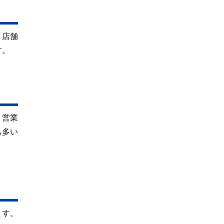
。店舗
す。
、営業
も多い
ます。