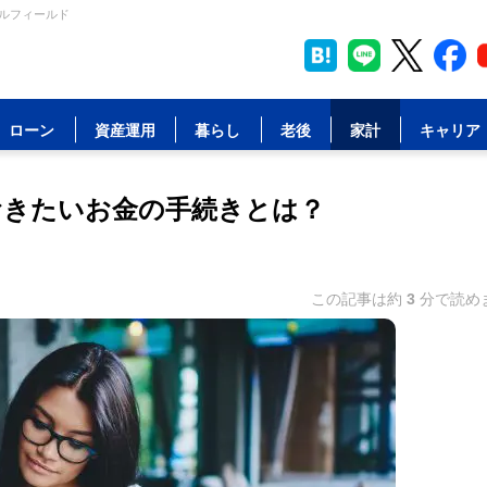
ャルフィールド
ローン
資産運用
暮らし
老後
家計
キャリア
おきたいお金の手続きとは？
この記事は約
3
分で読め