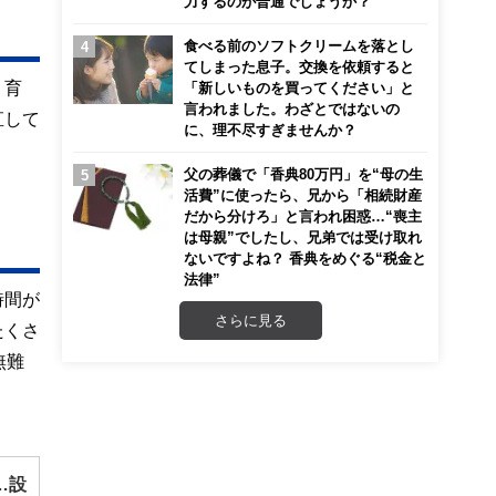
力するのが普通でしょうか？
食べる前のソフトクリームを落とし
てしまった息子。交換を依頼すると
・育
「新しいものを買ってください」と
言われました。わざとではないの
直して
に、理不尽すぎませんか？
父の葬儀で「香典80万円」を“母の生
活費”に使ったら、兄から「相続財産
だから分けろ」と言われ困惑…“喪主
は母親”でしたし、兄弟では受け取れ
ないですよね？ 香典をめぐる“税金と
法律”
時間が
さらに見る
たくさ
無難
…設