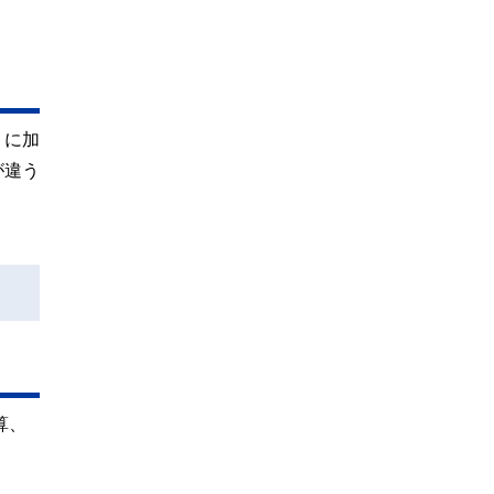
」に加
が違う
算、