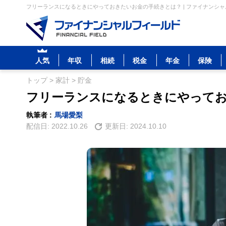
フリーランスになるときにやっておきたいお金の手続きとは？ | ファイナンシ
人気
年収
相続
税金
年金
保険
トップ
>
家計
>
貯金
フリーランスになるときにやって
執筆者 :
馬場愛梨
配信日:
2022.10.26
更新日:
2024.10.10