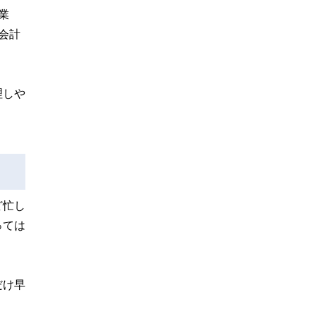
業
会計
理しや
ど忙し
っては
だけ早