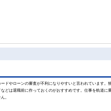
んばる人の良き相談相手となれるよう日々邁進中。むずかしいと思われて避けられ
事をしています。平成元年生まれの大阪人。
カードやローンの審査が不利になりやすいと言われています。
ドなどは退職前に作っておくのがおすすめです。仕事を軌道に
せん。