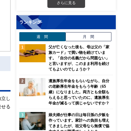
が
さらに見る
ランキング
週 間
月 間
父が亡くなった後も、母は父の「家
族カード」で買い物を続けていま
す。「自分の名義だから問題ない」
と言いますが、このまま利用を続け
てもよいのでしょうか？
遺族厚生年金をもらいながら、自分
の老齢厚生年金をもらう年齢（65
歳）になりました。両方とも全額も
らえると思っていたのに、遺族厚生
独立し
年金が減るって損じゃないですか？
乗せる
娘夫婦が仕事の日は毎日孫の夕飯を
作っています。家計への負担も増え
てきましたが、祖父母なら無償で協