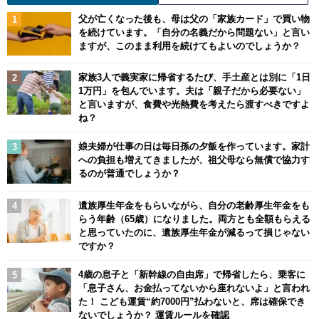
父が亡くなった後も、母は父の「家族カード」で買い物
を続けています。「自分の名義だから問題ない」と言い
ますが、このまま利用を続けてもよいのでしょうか？
家族3人で義実家に帰省するたび、手土産とは別に「1日
1万円」を包んでいます。夫は「親子だから必要ない」
と言いますが、食費や光熱費を考えたら渡すべきですよ
ね？
娘夫婦が仕事の日は毎日孫の夕飯を作っています。家計
への負担も増えてきましたが、祖父母なら無償で協力す
るのが普通でしょうか？
遺族厚生年金をもらいながら、自分の老齢厚生年金をも
らう年齢（65歳）になりました。両方とも全額もらえる
と思っていたのに、遺族厚生年金が減るって損じゃない
ですか？
4歳の息子と「新幹線の自由席」で帰省したら、乗客に
「息子さん、お金払ってないから座れないよ」と言われ
た！ こども運賃“約7000円”払わないと、席は確保でき
ないでしょうか？ 運賃ルールを確認