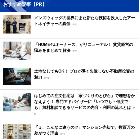
おすすめ記事【PR】
メンズウィッグの世界にまた新たな技術を投入したアー
トネイチャーの真価
[PR]
「HOME4Uオーナーズ」がリニューアル！ 賃貸経営の
悩みをまとめて解決
[PR]
土地なしでもOK！ プロが導く失敗しない不動産投資の
魅力
[PR]
はじめての注文住宅は「家づくりのとびら」で理想をか
なえよう！ 専門アドバイザーに「いつでも・何度で
も」無料相談できるサービスの内容・利用の流れとは
[P
R]
「え、こんなに違うの!?」マンション売却で、数百万の
差がつく理由
[PR]