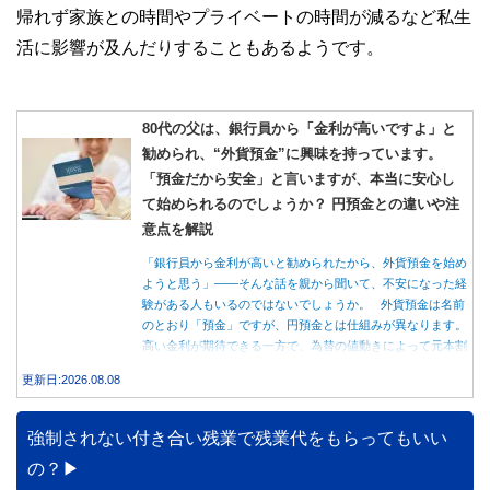
帰れず家族との時間やプライベートの時間が減るなど私生
活に影響が及んだりすることもあるようです。
80代の父は、銀行員から「金利が高いですよ」と
勧められ、“外貨預金”に興味を持っています。
「預金だから安全」と言いますが、本当に安心し
て始められるのでしょうか？ 円預金との違いや注
意点を解説
「銀行員から金利が高いと勧められたから、外貨預金を始め
ようと思う」――そんな話を親から聞いて、不安になった経
験がある人もいるのではないでしょうか。 外貨預金は名前
のとおり「預金」ですが、円預金とは仕組みが異なります。
高い金利が期待できる一方で、為替の値動きによって元本割
れする可能性もあります。 この記事では、外貨預金の仕組
更新日:2026.08.08
みや円預金との違い、始める前に知っておきたい注意点を分
かりやすく解説します。
強制されない付き合い残業で残業代をもらってもいい
の？