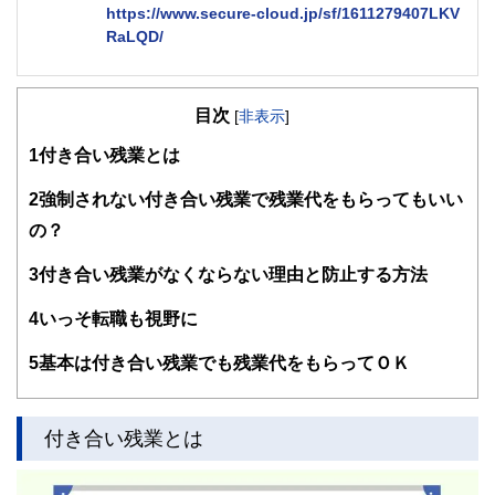
https://www.secure-cloud.jp/sf/1611279407LKV
RaLQD/
２級ファイナンシャルプランナー
大学在学中から行政書士、２級FP技能士、宅建士の資格を
目次
活かして活動を始める。
[
非表示
]
現在では行政書士・ファイナンシャルプランナーとして活躍
1
付き合い残業とは
する傍ら、フリーライターとして精力的に活動中。広範な知
識をもとに市民法務から企業法務まで幅広く手掛ける。
2
強制されない付き合い残業で残業代をもらってもいい
の？
3
付き合い残業がなくならない理由と防止する方法
4
いっそ転職も視野に
5
基本は付き合い残業でも残業代をもらってＯＫ
付き合い残業とは