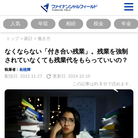
人気
年収
相続
税金
年金
トップ
>
家計
>
働き方
なくならない「付き合い残業」。残業を強制
されていなくても残業代をもらっていいの？
執筆者 :
柘植輝
配信日:
2022.11.27
更新日:
2024.10.10
この記事は約
3
分で読めます。