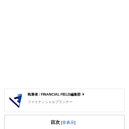
執筆者 : FINANCIAL FIELD編集部 ▼
ファイナンシャルプランナー
FinancialField編集部は、金融、経済に関する記事を、日々
の暮らしにどのような影響を与えるかという視点で、お金の
目次
知識がない方でも理解できるようわかりやすく発信していま
[
非表示
]
す。