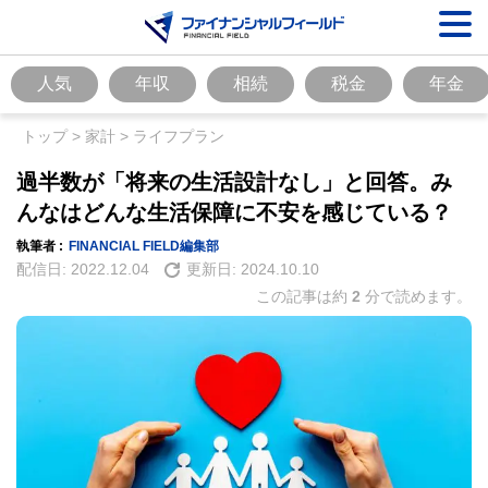
人気
年収
相続
税金
年金
トップ
>
家計
>
ライフプラン
過半数が「将来の生活設計なし」と回答。み
んなはどんな生活保障に不安を感じている？
執筆者 :
FINANCIAL FIELD編集部
配信日:
2022.12.04
更新日:
2024.10.10
この記事は約
2
分で読めます。