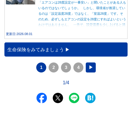
「エアコンは28度設定が一番安い」と聞いたことがある人も
いるのではないでしょうか。 しかし、環境省が推奨してい
るのは「設定温度28度」ではなく、「室温28度」です。そ
のため、必ずしもエアコンの設定を28度にすればよいという
わけではありません。 一方で、設定温度を少し上げると消
費電力が減り、電気代の節約につながる可能性があることも
更新日:2026.08.01
事実です。では、26度から28度へ2度上げた場合、電気代は
どれくらい変わるのでしょうか。 本記事では、公的機関の
データをもとに、節約効果の目安と快適に過ごすためのポイ
生命保険をみてみましょう
ントを分かりやすく解説します。
1
2
3
4
▶
1/4