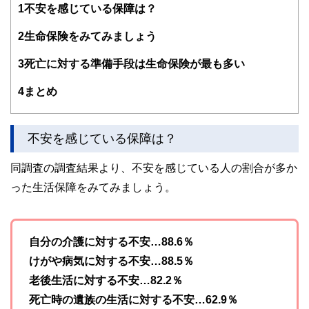
1
不安を感じている保障は？
編集部のメンバーは、ファイナンシャルプランナーの資格取
得者を中心に「お金や暮らし」に関する書籍・雑誌の編集経
2
生命保険をみてみましょう
験者で構成され、企画立案から記事掲載まですべての工程に
関わることで、読者目線のコンテンツを追求しています。
3
死亡に対する準備手段は生命保険が最も多い
FinancialFieldの特徴は、ファイナンシャルプランナー、弁
4
まとめ
護士、税理士、宅地建物取引士、相続診断士、住宅ローンア
ドバイザー、DCプランナー、公認会計士、社会保険労務
士、行政書士、投資アナリスト、キャリアコンサルタントな
ど150名以上の有資格者を執筆者・監修者として迎え、むず
不安を感じている保障は？
かしく感じられる年金や税金、相続、保険、ローンなどの話
をわかりやすく発信している点です。
同調査の調査結果より、不安を感じている人の割合が多か
このように編集経験豊富なメンバーと金融や経済に精通した
った生活保障をみてみましょう。
執筆者・監修者による執筆体制を築くことで、内容のわかり
やすさはもちろんのこと、読み応えのあるコンテンツと確か
な情報発信を実現しています。
私たちは、快適でより良い生活のアイデアを提供するお金の
自分の介護に対する不安…88.6％
コンシェルジュを目指します。
けがや病気に対する不安…88.5％
老後生活に対する不安…82.2％
死亡時の遺族の生活に対する不安…62.9％