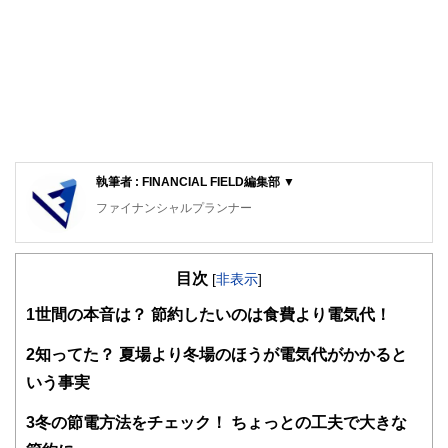
執筆者 : FINANCIAL FIELD編集部 ▼
ファイナンシャルプランナー
FinancialField編集部は、金融、経済に関する記事を、日々
の暮らしにどのような影響を与えるかという視点で、お金の
目次
知識がない方でも理解できるようわかりやすく発信していま
[
非表示
]
す。
1
世間の本音は？ 節約したいのは食費より電気代！
編集部のメンバーは、ファイナンシャルプランナーの資格取
得者を中心に「お金や暮らし」に関する書籍・雑誌の編集経
2
知ってた？ 夏場より冬場のほうが電気代がかかると
験者で構成され、企画立案から記事掲載まですべての工程に
いう事実
関わることで、読者目線のコンテンツを追求しています。
FinancialFieldの特徴は、ファイナンシャルプランナー、弁
3
冬の節電方法をチェック！ ちょっとの工夫で大きな
護士、税理士、宅地建物取引士、相続診断士、住宅ローンア