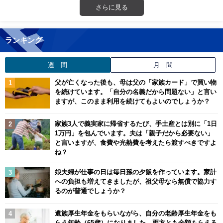
さらに見る
ランキング
週 間
月 間
父が亡くなった後も、母は父の「家族カード」で買い物
を続けています。「自分の名義だから問題ない」と言い
ますが、このまま利用を続けてもよいのでしょうか？
家族3人で義実家に帰省するたび、手土産とは別に「1日
1万円」を包んでいます。夫は「親子だから必要ない」
と言いますが、食費や光熱費を考えたら渡すべきですよ
ね？
娘夫婦が仕事の日は毎日孫の夕飯を作っています。家計
への負担も増えてきましたが、祖父母なら無償で協力す
るのが普通でしょうか？
遺族厚生年金をもらいながら、自分の老齢厚生年金をも
らう年齢（65歳）になりました。両方とも全額もらえる