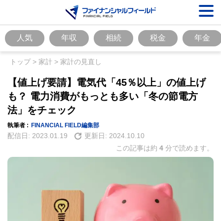
人気
年収
相続
税金
年金
トップ
>
家計
>
家計の見直し
【値上げ要請】電気代「45％以上」の値上げ
も？ 電力消費がもっとも多い「冬の節電方
法」をチェック
執筆者 :
FINANCIAL FIELD編集部
配信日:
2023.01.19
更新日:
2024.10.10
この記事は約
4
分で読めます。