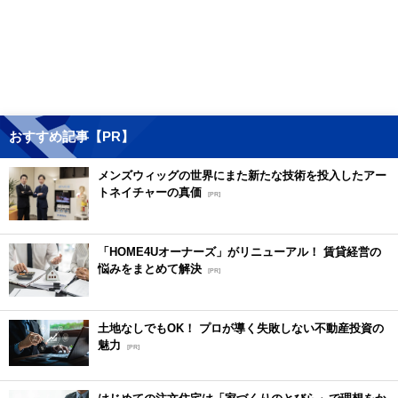
おすすめ記事【PR】
メンズウィッグの世界にまた新たな技術を投入したアー
トネイチャーの真価
[PR]
「HOME4Uオーナーズ」がリニューアル！ 賃貸経営の
悩みをまとめて解決
[PR]
土地なしでもOK！ プロが導く失敗しない不動産投資の
魅力
[PR]
はじめての注文住宅は「家づくりのとびら」で理想をか