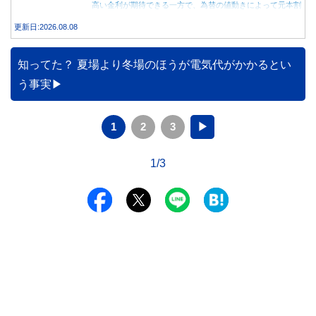
高い金利が期待できる一方で、為替の値動きによって元本割
れする可能性もあります。 この記事では、外貨預金の仕組
更新日:2026.08.08
みや円預金との違い、始める前に知っておきたい注意点を分
かりやすく解説します。
知ってた？ 夏場より冬場のほうが電気代がかかるとい
う事実
1
2
3
▶
1/3