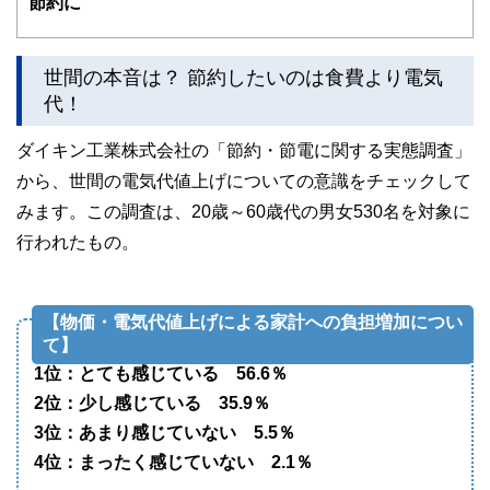
節約に
ドバイザー、DCプランナー、公認会計士、社会保険労務
士、行政書士、投資アナリスト、キャリアコンサルタントな
ど150名以上の有資格者を執筆者・監修者として迎え、むず
かしく感じられる年金や税金、相続、保険、ローンなどの話
世間の本音は？ 節約したいのは食費より電気
をわかりやすく発信している点です。
代！
このように編集経験豊富なメンバーと金融や経済に精通した
執筆者・監修者による執筆体制を築くことで、内容のわかり
ダイキン工業株式会社の「節約・節電に関する実態調査」
やすさはもちろんのこと、読み応えのあるコンテンツと確か
から、世間の電気代値上げについての意識をチェックして
な情報発信を実現しています。
みます。この調査は、20歳～60歳代の男女530名を対象に
私たちは、快適でより良い生活のアイデアを提供するお金の
コンシェルジュを目指します。
行われたもの。
【物価・電気代値上げによる家計への負担増加につい
て】
1位：とても感じている 56.6％
2位：少し感じている 35.9％
3位：あまり感じていない 5.5％
4位：まったく感じていない 2.1％