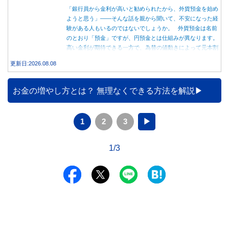
「銀行員から金利が高いと勧められたから、外貨預金を始め
ようと思う」――そんな話を親から聞いて、不安になった経
験がある人もいるのではないでしょうか。 外貨預金は名前
のとおり「預金」ですが、円預金とは仕組みが異なります。
高い金利が期待できる一方で、為替の値動きによって元本割
れする可能性もあります。 この記事では、外貨預金の仕組
更新日:2026.08.08
みや円預金との違い、始める前に知っておきたい注意点を分
かりやすく解説します。
お金の増やし方とは？ 無理なくできる方法を解説
1
2
3
▶
1/3