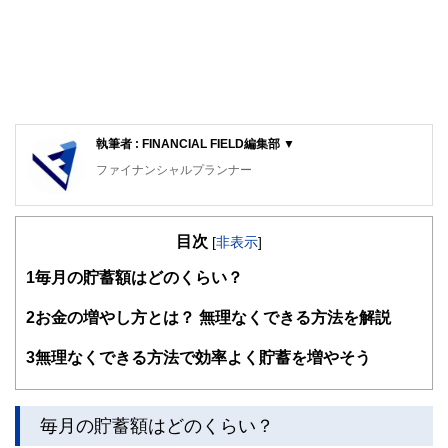
執筆者 : FINANCIAL FIELD編集部 ▼
ファイナンシャルプランナー
FinancialField編集部は、金融、経済に関する記事を、日々
の暮らしにどのような影響を与えるかという視点で、お金の
目次
知識がない方でも理解できるようわかりやすく発信していま
[
非表示
]
す。
1
毎月の貯蓄額はどのくらい？
編集部のメンバーは、ファイナンシャルプランナーの資格取
得者を中心に「お金や暮らし」に関する書籍・雑誌の編集経
2
お金の増やし方とは？ 無理なくできる方法を解説
験者で構成され、企画立案から記事掲載まですべての工程に
関わることで、読者目線のコンテンツを追求しています。
3
無理なくできる方法で効率よく貯蓄を増やそう
FinancialFieldの特徴は、ファイナンシャルプランナー、弁
護士、税理士、宅地建物取引士、相続診断士、住宅ローンア
ドバイザー、DCプランナー、公認会計士、社会保険労務
毎月の貯蓄額はどのくらい？
士、行政書士、投資アナリスト、キャリアコンサルタントな