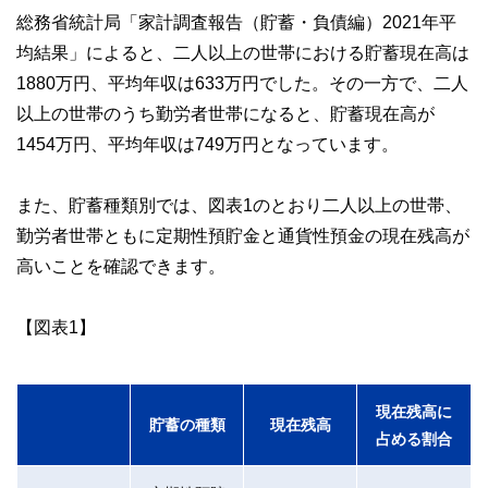
ど150名以上の有資格者を執筆者・監修者として迎え、むず
総務省統計局「家計調査報告（貯蓄・負債編）2021年平
かしく感じられる年金や税金、相続、保険、ローンなどの話
をわかりやすく発信している点です。
均結果」によると、二人以上の世帯における貯蓄現在高は
1880万円、平均年収は633万円でした。その一方で、二人
このように編集経験豊富なメンバーと金融や経済に精通した
執筆者・監修者による執筆体制を築くことで、内容のわかり
以上の世帯のうち勤労者世帯になると、貯蓄現在高が
やすさはもちろんのこと、読み応えのあるコンテンツと確か
な情報発信を実現しています。
1454万円、平均年収は749万円となっています。
私たちは、快適でより良い生活のアイデアを提供するお金の
コンシェルジュを目指します。
また、貯蓄種類別では、図表1のとおり二人以上の世帯、
勤労者世帯ともに定期性預貯金と通貨性預金の現在残高が
高いことを確認できます。
【図表1】
現在残高に
貯蓄の種類
現在残高
占める割合