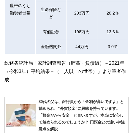
世帯のうち
生命保険な
勤労者世帯
293万円
20.2％
ど
有価証券
198万円
13.6％
金融機関外
44万円
3.0％
総務省統計局「家計調査報告（貯蓄・負債編）－2021年
（令和3年）平均結果－（二人以上の世帯）」より筆者作
成
80代の父は、銀行員から「金利が高いですよ」と
勧められ、“外貨預金”に興味を持っています。
「預金だから安全」と言いますが、本当に安心し
て始められるのでしょうか？ 円預金との違いや注
意点を解説