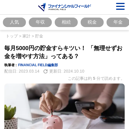
人気
年収
相続
税金
年金
トップ
>
家計
>
貯金
毎月5000円の貯金すらキツい！ 「無理せずお
金を増やす方法」ってある？
執筆者 :
FINANCIAL FIELD編集部
配信日:
2023.03.14
更新日:
2024.10.10
この記事は約
5
分で読めます。