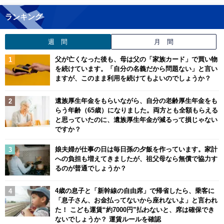
ランキング
週 間
月 間
父が亡くなった後も、母は父の「家族カード」で買い物
を続けています。「自分の名義だから問題ない」と言い
ますが、このまま利用を続けてもよいのでしょうか？
遺族厚生年金をもらいながら、自分の老齢厚生年金をも
らう年齢（65歳）になりました。両方とも全額もらえる
と思っていたのに、遺族厚生年金が減るって損じゃない
ですか？
娘夫婦が仕事の日は毎日孫の夕飯を作っています。家計
への負担も増えてきましたが、祖父母なら無償で協力す
るのが普通でしょうか？
4歳の息子と「新幹線の自由席」で帰省したら、乗客に
「息子さん、お金払ってないから座れないよ」と言われ
た！ こども運賃“約7000円”払わないと、席は確保でき
ないでしょうか？ 運賃ルールを確認