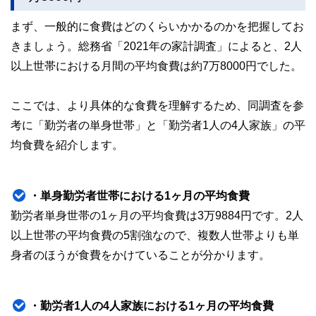
執筆者・監修者による執筆体制を築くことで、内容のわかり
まず、一般的に食費はどのくらいかかるのかを把握してお
やすさはもちろんのこと、読み応えのあるコンテンツと確か
な情報発信を実現しています。
きましょう。総務省「2021年の家計調査」によると、2人
私たちは、快適でより良い生活のアイデアを提供するお金の
以上世帯における月間の平均食費は約7万8000円でした。
コンシェルジュを目指します。
ここでは、より具体的な食費を理解するため、同調査を参
考に「勤労者の単身世帯」と「勤労者1人の4人家族」の平
均食費を紹介します。
・単身勤労者世帯における1ヶ月の平均食費
勤労者単身世帯の1ヶ月の平均食費は3万9884円です。2人
以上世帯の平均食費の5割強なので、複数人世帯よりも単
身者のほうが食費をかけていることが分かります。
・勤労者1人の4人家族における1ヶ月の平均食費