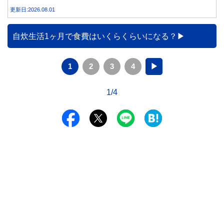
費電力が減り、電気代の節約につながる可能性があることも
更新日:2026.08.01
事実です。では、26度から28度へ2度上げた場合、電気代は
どれくらい変わるのでしょうか。 本記事では、公的機関の
データをもとに、節約効果の目安と快適に過ごすためのポイ
自炊生活1ヶ月で食費はいくらくらいになる？
ントを分かりやすく解説します。
1
2
3
4
▶
1/4