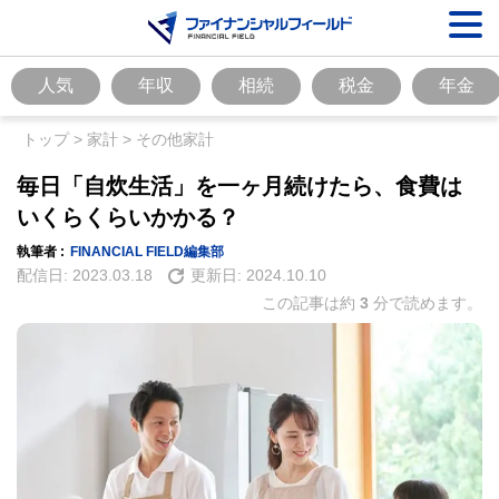
人気
年収
相続
税金
年金
トップ
>
家計
>
その他家計
毎日「自炊生活」を一ヶ月続けたら、食費は
いくらくらいかかる？
執筆者 :
FINANCIAL FIELD編集部
配信日:
2023.03.18
更新日:
2024.10.10
この記事は約
3
分で読めます。