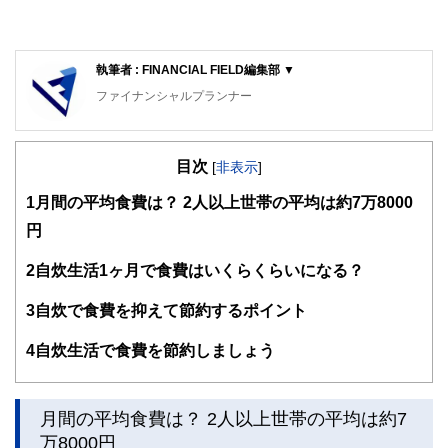
執筆者 : FINANCIAL FIELD編集部 ▼
ファイナンシャルプランナー
FinancialField編集部は、金融、経済に関する記事を、日々
の暮らしにどのような影響を与えるかという視点で、お金の
目次
知識がない方でも理解できるようわかりやすく発信していま
[
非表示
]
す。
1
月間の平均食費は？ 2人以上世帯の平均は約7万8000
編集部のメンバーは、ファイナンシャルプランナーの資格取
円
得者を中心に「お金や暮らし」に関する書籍・雑誌の編集経
験者で構成され、企画立案から記事掲載まですべての工程に
2
自炊生活1ヶ月で食費はいくらくらいになる？
関わることで、読者目線のコンテンツを追求しています。
FinancialFieldの特徴は、ファイナンシャルプランナー、弁
3
自炊で食費を抑えて節約するポイント
護士、税理士、宅地建物取引士、相続診断士、住宅ローンア
ドバイザー、DCプランナー、公認会計士、社会保険労務
4
自炊生活で食費を節約しましょう
士、行政書士、投資アナリスト、キャリアコンサルタントな
ど150名以上の有資格者を執筆者・監修者として迎え、むず
かしく感じられる年金や税金、相続、保険、ローンなどの話
をわかりやすく発信している点です。
月間の平均食費は？ 2人以上世帯の平均は約7
万8000円
このように編集経験豊富なメンバーと金融や経済に精通した