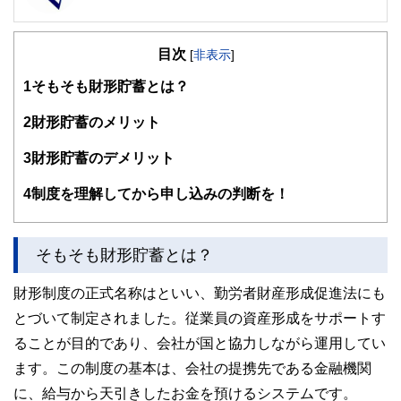
FinancialField編集部は、金融、経済に関する記事を、日々
の暮らしにどのような影響を与えるかという視点で、お金の
目次
知識がない方でも理解できるようわかりやすく発信していま
[
非表示
]
す。
1
そもそも財形貯蓄とは？
編集部のメンバーは、ファイナンシャルプランナーの資格取
得者を中心に「お金や暮らし」に関する書籍・雑誌の編集経
2
財形貯蓄のメリット
験者で構成され、企画立案から記事掲載まですべての工程に
関わることで、読者目線のコンテンツを追求しています。
3
財形貯蓄のデメリット
FinancialFieldの特徴は、ファイナンシャルプランナー、弁
4
制度を理解してから申し込みの判断を！
護士、税理士、宅地建物取引士、相続診断士、住宅ローンア
ドバイザー、DCプランナー、公認会計士、社会保険労務
士、行政書士、投資アナリスト、キャリアコンサルタントな
ど150名以上の有資格者を執筆者・監修者として迎え、むず
そもそも財形貯蓄とは？
かしく感じられる年金や税金、相続、保険、ローンなどの話
をわかりやすく発信している点です。
財形制度の正式名称はといい、勤労者財産形成促進法にも
このように編集経験豊富なメンバーと金融や経済に精通した
とづいて制定されました。従業員の資産形成をサポートす
執筆者・監修者による執筆体制を築くことで、内容のわかり
やすさはもちろんのこと、読み応えのあるコンテンツと確か
ることが目的であり、会社が国と協力しながら運用してい
な情報発信を実現しています。
ます。この制度の基本は、会社の提携先である金融機関
私たちは、快適でより良い生活のアイデアを提供するお金の
に、給与から天引きしたお金を預けるシステムです。
コンシェルジュを目指します。