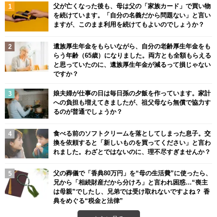
父が亡くなった後も、母は父の「家族カード」で買い物
を続けています。「自分の名義だから問題ない」と言い
ますが、このまま利用を続けてもよいのでしょうか？
遺族厚生年金をもらいながら、自分の老齢厚生年金をも
らう年齢（65歳）になりました。両方とも全額もらえる
と思っていたのに、遺族厚生年金が減るって損じゃない
ですか？
娘夫婦が仕事の日は毎日孫の夕飯を作っています。家計
への負担も増えてきましたが、祖父母なら無償で協力す
るのが普通でしょうか？
食べる前のソフトクリームを落としてしまった息子。交
換を依頼すると「新しいものを買ってください」と言わ
れました。わざとではないのに、理不尽すぎませんか？
父の葬儀で「香典80万円」を“母の生活費”に使ったら、
兄から「相続財産だから分けろ」と言われ困惑…“喪主
は母親”でしたし、兄弟では受け取れないですよね？ 香
典をめぐる“税金と法律”