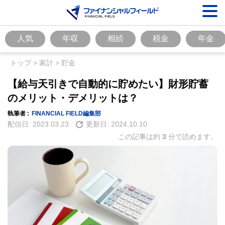
人気
年収
相続
税金
年金
トップ
>
家計
>
貯金
【給与天引きで自動的に貯めたい】財形貯蓄
のメリット・デメリットは？
執筆者 :
FINANCIAL FIELD編集部
配信日:
2023.03.23
更新日:
2024.10.10
この記事は約
3
分で読めます。