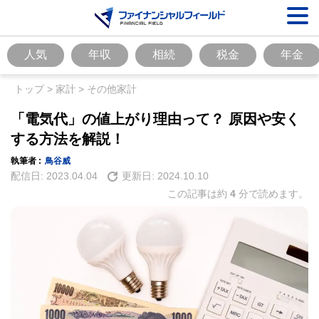
人気
年収
相続
税金
年金
トップ
>
家計
>
その他家計
「電気代」の値上がり理由って？ 原因や安く
する方法を解説！
執筆者 :
鳥谷威
配信日:
2023.04.04
更新日:
2024.10.10
この記事は約
4
分で読めます。