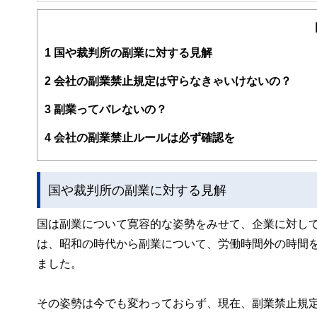
２級ファイナンシャルプランナー
大学在学中から行政書士、２級FP技能士、宅建士の資格
現在では行政書士・ファイナンシャルプランナーとして活
企業法務まで幅広く手掛ける。
1
国や裁判所の副業に対する見解
2
会社の副業禁止規定は守らなきゃいけないの？
3
副業ってバレないの？
4
会社の副業禁止ルールは必ず確認を
国や裁判所の副業に対する見解
国は副業について寛容的な姿勢をみせて、企業に対し
は、昭和の時代から副業について、労働時間外の時間
ました。
その姿勢は今でも変わっておらず、現在、副業禁止規