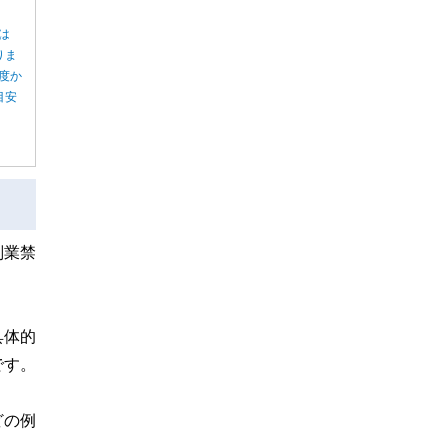
は
りま
度か
目安
副業禁
具体的
です。
どの例