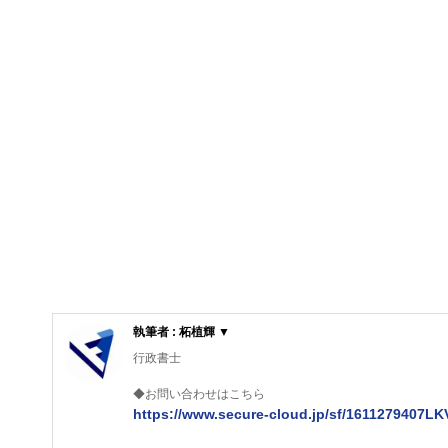
執筆者 : 柘植輝 ▼
行政書士
◆お問い合わせはこちら
https://www.secure-cloud.jp/sf/1611279407L