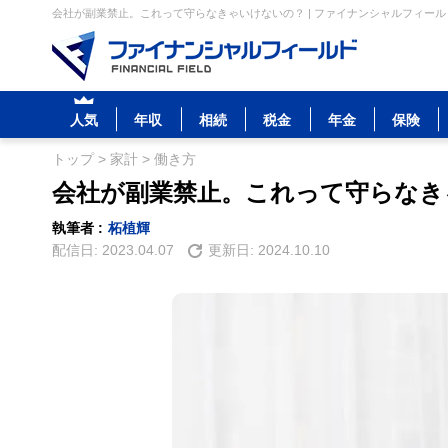
会社が副業禁止。これって守らなきゃいけないの？ | ファイナンシャルフィール
人気
年収
相続
税金
年金
保険
トップ
>
家計
>
働き方
会社が副業禁止。これって守らなき
執筆者 :
柘植輝
配信日:
2023.04.07
更新日:
2024.10.10