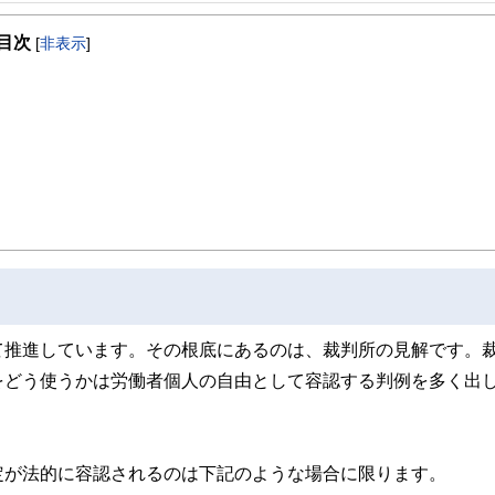
を活かして活動を始める。
目次
躍する傍ら、フリーライターとして精力的に活動中。広範な知識をもとに市民法務
[
非表示
]
て推進しています。その根底にあるのは、裁判所の見解です。
をどう使うかは労働者個人の自由として容認する判例を多く出
定が法的に容認されるのは下記のような場合に限ります。