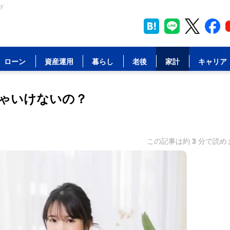
ド
ローン
資産運用
暮らし
老後
家計
キャリア
ゃいけないの？
この記事は約
3
分で読め