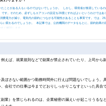
いたことがある人もいるのではないでしょうか。 しかし、環境省が推奨しているの
度」です。そのため、必ずしもエアコンの設定を28度にすればよいというわけではあ
消費電力が減り、電気代の節約につながる可能性があることも事実です。では、26
くらい変わるのでしょうか。 本記事では、公的機関のデータをもとに、節約効果の
やすく解説します。
。例えば、就業規則などで副業が禁止されていたり、上司から
を及ぼさない範囲かつ勤務時間外に行えば問題ないでしょう。
い、会社での仕事は今までどおりしっかりこなすといった具合
（副業）を禁じられるのは、企業秘密の漏えいが起こりうるな