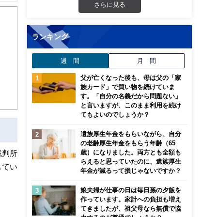
さらに見る
から
ランキング
週 間
月 間
父が亡くなった後も、母は父の「家
族カード」で買い物を続けていま
す。「自分の名義だから問題ない」
と言いますが、このまま利用を続け
てもよいのでしょうか？
遺族厚生年金をもらいながら、自分
の老齢厚生年金をもらう年齢（65
歳）になりました。両方とも全額も
裁判所
らえると思っていたのに、遺族厚生
してい
年金が減るって損じゃないですか？
娘夫婦が仕事の日は毎日孫の夕飯を
作っています。家計への負担も増え
てきましたが、祖父母なら無償で協