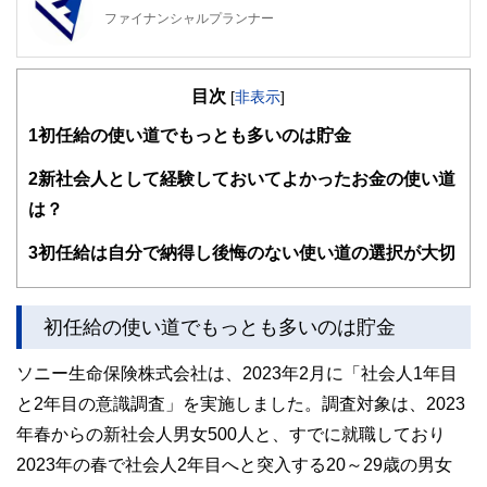
ファイナンシャルプランナー
FinancialField編集部は、金融、経済に関する記事を、日々
の暮らしにどのような影響を与えるかという視点で、お金の
目次
知識がない方でも理解できるようわかりやすく発信していま
[
非表示
]
す。
1
初任給の使い道でもっとも多いのは貯金
編集部のメンバーは、ファイナンシャルプランナーの資格取
得者を中心に「お金や暮らし」に関する書籍・雑誌の編集経
2
新社会人として経験しておいてよかったお金の使い道
験者で構成され、企画立案から記事掲載まですべての工程に
は？
関わることで、読者目線のコンテンツを追求しています。
FinancialFieldの特徴は、ファイナンシャルプランナー、弁
3
初任給は自分で納得し後悔のない使い道の選択が大切
護士、税理士、宅地建物取引士、相続診断士、住宅ローンア
ドバイザー、DCプランナー、公認会計士、社会保険労務
士、行政書士、投資アナリスト、キャリアコンサルタントな
初任給の使い道でもっとも多いのは貯金
ど150名以上の有資格者を執筆者・監修者として迎え、むず
かしく感じられる年金や税金、相続、保険、ローンなどの話
をわかりやすく発信している点です。
ソニー生命保険株式会社は、2023年2月に「社会人1年目
と2年目の意識調査」を実施しました。調査対象は、2023
このように編集経験豊富なメンバーと金融や経済に精通した
執筆者・監修者による執筆体制を築くことで、内容のわかり
年春からの新社会人男女500人と、すでに就職しており
やすさはもちろんのこと、読み応えのあるコンテンツと確か
な情報発信を実現しています。
2023年の春で社会人2年目へと突入する20～29歳の男女