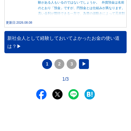
験がある人もいるのではないでしょうか。 外貨預金は名前
のとおり「預金」ですが、円預金とは仕組みが異なります。
高い金利が期待できる一方で、為替の値動きによって元本割
れする可能性もあります。 この記事では、外貨預金の仕組
更新日:2026.08.08
みや円預金との違い、始める前に知っておきたい注意点を分
かりやすく解説します。
新社会人として経験しておいてよかったお金の使い道
は？
1
2
3
▶
1/3