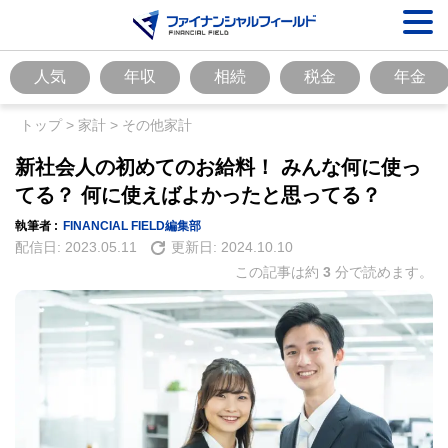
人気
年収
相続
税金
年金
トップ
>
家計
>
その他家計
新社会人の初めてのお給料！ みんな何に使っ
てる？ 何に使えばよかったと思ってる？
執筆者 :
FINANCIAL FIELD編集部
配信日:
2023.05.11
更新日:
2024.10.10
この記事は約
3
分で読めます。