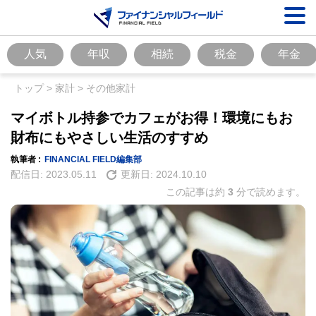
人気
年収
相続
税金
年金
トップ
>
家計
>
その他家計
マイボトル持参でカフェがお得！環境にもお
財布にもやさしい生活のすすめ
執筆者 :
FINANCIAL FIELD編集部
配信日:
2023.05.11
更新日:
2024.10.10
この記事は約
3
分で読めます。