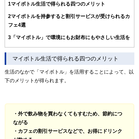
1
マイボトル生活で得られる四つのメリット
編集部のメンバーは、ファイナンシャルプランナーの資格取
得者を中心に「お金や暮らし」に関する書籍・雑誌の編集経
2
マイボトルを持参すると割引サービスが受けられるカ
験者で構成され、企画立案から記事掲載まですべての工程に
フェ4選
関わることで、読者目線のコンテンツを追求しています。
FinancialFieldの特徴は、ファイナンシャルプランナー、弁
3
「マイボトル」で環境にもお財布にもやさしい生活を
護士、税理士、宅地建物取引士、相続診断士、住宅ローンア
ドバイザー、DCプランナー、公認会計士、社会保険労務
士、行政書士、投資アナリスト、キャリアコンサルタントな
マイボトル生活で得られる四つのメリット
ど150名以上の有資格者を執筆者・監修者として迎え、むず
かしく感じられる年金や税金、相続、保険、ローンなどの話
をわかりやすく発信している点です。
生活のなかで「マイボトル」を活用することによって、以
下のメリットが得られます。
このように編集経験豊富なメンバーと金融や経済に精通した
執筆者・監修者による執筆体制を築くことで、内容のわかり
やすさはもちろんのこと、読み応えのあるコンテンツと確か
な情報発信を実現しています。
私たちは、快適でより良い生活のアイデアを提供するお金の
コンシェルジュを目指します。
・外で飲み物を買わなくてもすむため、節約につ
ながる
・カフェの割引サービスなどで、お得にドリンク