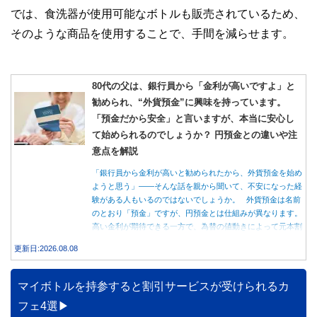
では、食洗器が使用可能なボトルも販売されているため、
そのような商品を使用することで、手間を減らせます。
80代の父は、銀行員から「金利が高いですよ」と
勧められ、“外貨預金”に興味を持っています。
「預金だから安全」と言いますが、本当に安心し
て始められるのでしょうか？ 円預金との違いや注
意点を解説
「銀行員から金利が高いと勧められたから、外貨預金を始め
ようと思う」――そんな話を親から聞いて、不安になった経
験がある人もいるのではないでしょうか。 外貨預金は名前
のとおり「預金」ですが、円預金とは仕組みが異なります。
高い金利が期待できる一方で、為替の値動きによって元本割
れする可能性もあります。 この記事では、外貨預金の仕組
更新日:2026.08.08
みや円預金との違い、始める前に知っておきたい注意点を分
かりやすく解説します。
マイボトルを持参すると割引サービスが受けられるカ
フェ4選