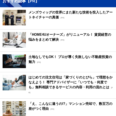
おすすめ記事【PR】
メンズウィッグの世界にまた新たな技術を投入したアー
トネイチャーの真価
[PR]
「HOME4Uオーナーズ」がリニューアル！ 賃貸経営の
悩みをまとめて解決
[PR]
土地なしでもOK！ プロが導く失敗しない不動産投資の
魅力
[PR]
はじめての注文住宅は「家づくりのとびら」で理想をか
なえよう！ 専門アドバイザーに「いつでも・何度で
も」無料相談できるサービスの内容・利用の流れとは
[P
R]
「え、こんなに違うの!?」マンション売却で、数百万の
差がつく理由
[PR]