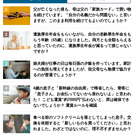
父が亡くなった後も、母は父の「家族カード」で買い物
を続けています。「自分の名義だから問題ない」と言い
ますが、このまま利用を続けてもよいのでしょうか？
遺族厚生年金をもらいながら、自分の老齢厚生年金をも
らう年齢（65歳）になりました。両方とも全額もらえる
と思っていたのに、遺族厚生年金が減るって損じゃない
ですか？
娘夫婦が仕事の日は毎日孫の夕飯を作っています。家計
への負担も増えてきましたが、祖父母なら無償で協力す
るのが普通でしょうか？
4歳の息子と「新幹線の自由席」で帰省したら、乗客に
「息子さん、お金払ってないから座れないよ」と言われ
た！ こども運賃“約7000円”払わないと、席は確保でき
ないでしょうか？ 運賃ルールを確認
食べる前のソフトクリームを落としてしまった息子。交
換を依頼すると「新しいものを買ってください」と言わ
れました。わざとではないのに、理不尽すぎませんか？