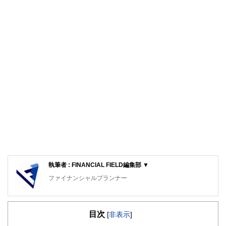
執筆者 : FINANCIAL FIELD編集部 ▼
ファイナンシャルプランナー
FinancialField編集部は、金融、経済に関する記事を、日々
の暮らしにどのような影響を与えるかという視点で、お金の
目次
知識がない方でも理解できるようわかりやすく発信していま
[
非表示
]
す。