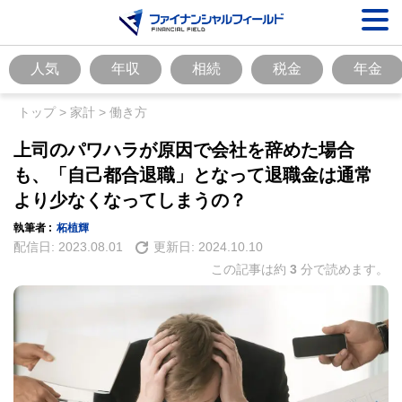
人気
年収
相続
税金
年金
トップ
>
家計
>
働き方
上司のパワハラが原因で会社を辞めた場合
も、「自己都合退職」となって退職金は通常
より少なくなってしまうの？
執筆者 :
柘植輝
配信日:
2023.08.01
更新日:
2024.10.10
この記事は約
3
分で読めます。