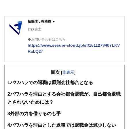
執筆者 : 柘植輝 ▼
行政書士
◆お問い合わせはこちら
https://www.secure-cloud.jp/sf/1611279407LKV
RaLQD/
２級ファイナンシャルプランナー
大学在学中から行政書士、２級FP技能士、宅建士の資格を
目次
活かして活動を始める。
[
非表示
]
現在では行政書士・ファイナンシャルプランナーとして活躍
1
パワハラでの退職は原則会社都合となる
する傍ら、フリーライターとして精力的に活動中。広範な知
識をもとに市民法務から企業法務まで幅広く手掛ける。
2
パワハラを理由とする会社都合退職が、自己都合退職
とされないためには？
3
外部の力を借りるのも手
4
パワハラを理由とした退職では退職金は減少しない