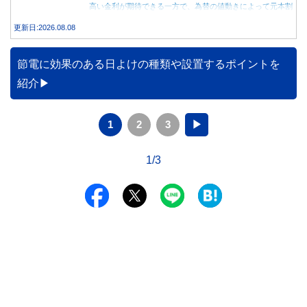
高い金利が期待できる一方で、為替の値動きによって元本割
れする可能性もあります。 この記事では、外貨預金の仕組
更新日:2026.08.08
みや円預金との違い、始める前に知っておきたい注意点を分
かりやすく解説します。
節電に効果のある日よけの種類や設置するポイントを
紹介
1
2
3
▶
1/3