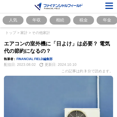
人気
年収
相続
税金
年金
トップ
>
家計
>
その他家計
エアコンの室外機に「日よけ」は必要？ 電気
代の節約になるの？
執筆者 :
FINANCIAL FIELD編集部
配信日:
2023.08.02
更新日:
2024.10.10
この記事は約
3
分で読めます。