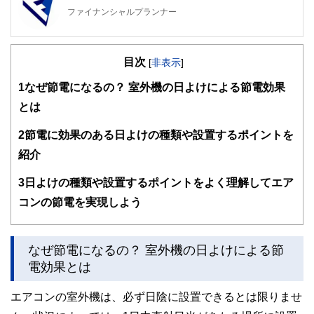
ファイナンシャルプランナー
FinancialField編集部は、金融、経済に関する記事を、日々
の暮らしにどのような影響を与えるかという視点で、お金の
目次
知識がない方でも理解できるようわかりやすく発信していま
[
非表示
]
す。
1
なぜ節電になるの？ 室外機の日よけによる節電効果
編集部のメンバーは、ファイナンシャルプランナーの資格取
とは
得者を中心に「お金や暮らし」に関する書籍・雑誌の編集経
験者で構成され、企画立案から記事掲載まですべての工程に
2
節電に効果のある日よけの種類や設置するポイントを
関わることで、読者目線のコンテンツを追求しています。
紹介
FinancialFieldの特徴は、ファイナンシャルプランナー、弁
護士、税理士、宅地建物取引士、相続診断士、住宅ローンア
3
日よけの種類や設置するポイントをよく理解してエア
ドバイザー、DCプランナー、公認会計士、社会保険労務
士、行政書士、投資アナリスト、キャリアコンサルタントな
コンの節電を実現しよう
ど150名以上の有資格者を執筆者・監修者として迎え、むず
かしく感じられる年金や税金、相続、保険、ローンなどの話
をわかりやすく発信している点です。
なぜ節電になるの？ 室外機の日よけによる節
このように編集経験豊富なメンバーと金融や経済に精通した
電効果とは
執筆者・監修者による執筆体制を築くことで、内容のわかり
やすさはもちろんのこと、読み応えのあるコンテンツと確か
エアコンの室外機は、必ず日陰に設置できるとは限りませ
な情報発信を実現しています。