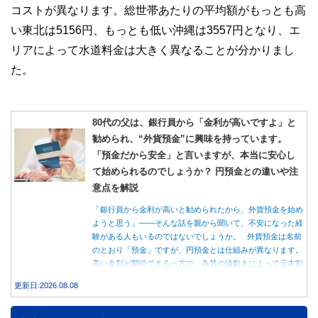
コストが異なります。総世帯あたりの平均額がもっとも高
い東北は5156円、もっとも低い沖縄は3557円となり、エ
リアによって水道料金は大きく異なることが分かりまし
た。
80代の父は、銀行員から「金利が高いですよ」と
勧められ、“外貨預金”に興味を持っています。
「預金だから安全」と言いますが、本当に安心し
て始められるのでしょうか？ 円預金との違いや注
意点を解説
「銀行員から金利が高いと勧められたから、外貨預金を始め
ようと思う」――そんな話を親から聞いて、不安になった経
験がある人もいるのではないでしょうか。 外貨預金は名前
のとおり「預金」ですが、円預金とは仕組みが異なります。
高い金利が期待できる一方で、為替の値動きによって元本割
れする可能性もあります。 この記事では、外貨預金の仕組
更新日:2026.08.08
みや円預金との違い、始める前に知っておきたい注意点を分
かりやすく解説します。