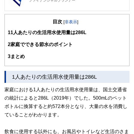
ファイナンシャルプランナー
FinancialField編集部は、金融、経済に関する記事を、日々
の暮らしにどのような影響を与えるかという視点で、お金の
目次
知識がない方でも理解できるようわかりやすく発信していま
[
非表示
]
す。
1
1人あたりの生活用水使用量は286L
編集部のメンバーは、ファイナンシャルプランナーの資格取
得者を中心に「お金や暮らし」に関する書籍・雑誌の編集経
2
家庭でできる節水のポイント
験者で構成され、企画立案から記事掲載まですべての工程に
関わることで、読者目線のコンテンツを追求しています。
3
まとめ
FinancialFieldの特徴は、ファイナンシャルプランナー、弁
護士、税理士、宅地建物取引士、相続診断士、住宅ローンア
ドバイザー、DCプランナー、公認会計士、社会保険労務
1人あたりの生活用水使用量は286L
士、行政書士、投資アナリスト、キャリアコンサルタントな
ど150名以上の有資格者を執筆者・監修者として迎え、むず
家庭における1人あたりの生活用水使用量は、国土交通省
かしく感じられる年金や税金、相続、保険、ローンなどの話
をわかりやすく発信している点です。
の統計によると286L（2019年）でした。500mLのペット
ボトルに換算すると約572本分となり、大量の水を消費し
このように編集経験豊富なメンバーと金融や経済に精通した
執筆者・監修者による執筆体制を築くことで、内容のわかり
ていることがわかります。
やすさはもちろんのこと、読み応えのあるコンテンツと確か
な情報発信を実現しています。
飲食に使用する以外にも、お風呂やトイレなど生活のさま
私たちは、快適でより良い生活のアイデアを提供するお金の