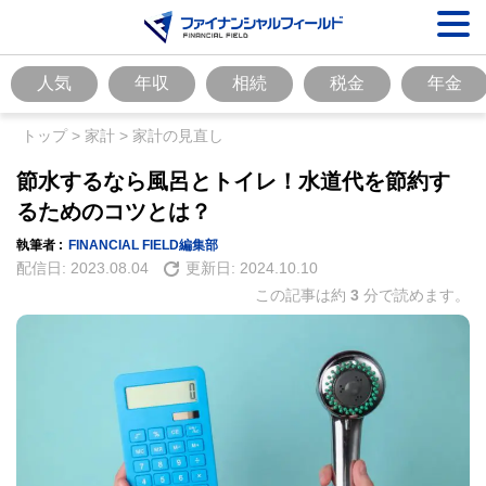
人気
年収
相続
税金
年金
トップ
>
家計
>
家計の見直し
節水するなら風呂とトイレ！水道代を節約す
るためのコツとは？
執筆者 :
FINANCIAL FIELD編集部
配信日:
2023.08.04
更新日:
2024.10.10
この記事は約
3
分で読めます。