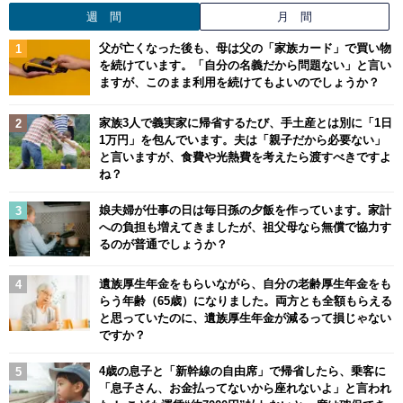
週 間
月 間
父が亡くなった後も、母は父の「家族カード」で買い物
を続けています。「自分の名義だから問題ない」と言い
ますが、このまま利用を続けてもよいのでしょうか？
家族3人で義実家に帰省するたび、手土産とは別に「1日
1万円」を包んでいます。夫は「親子だから必要ない」
と言いますが、食費や光熱費を考えたら渡すべきですよ
ね？
娘夫婦が仕事の日は毎日孫の夕飯を作っています。家計
への負担も増えてきましたが、祖父母なら無償で協力す
るのが普通でしょうか？
遺族厚生年金をもらいながら、自分の老齢厚生年金をも
らう年齢（65歳）になりました。両方とも全額もらえる
と思っていたのに、遺族厚生年金が減るって損じゃない
ですか？
4歳の息子と「新幹線の自由席」で帰省したら、乗客に
「息子さん、お金払ってないから座れないよ」と言われ