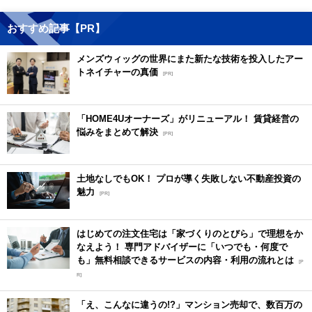
おすすめ記事【PR】
メンズウィッグの世界にまた新たな技術を投入したアー
トネイチャーの真価
[PR]
「HOME4Uオーナーズ」がリニューアル！ 賃貸経営の
悩みをまとめて解決
[PR]
土地なしでもOK！ プロが導く失敗しない不動産投資の
魅力
[PR]
はじめての注文住宅は「家づくりのとびら」で理想をか
なえよう！ 専門アドバイザーに「いつでも・何度で
も」無料相談できるサービスの内容・利用の流れとは
[P
R]
「え、こんなに違うの!?」マンション売却で、数百万の