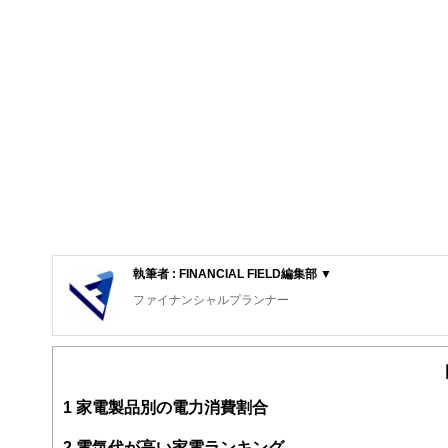
執筆者 : FINANCIAL FIELD編集部 ▼
ファイナンシャルプランナー
FinancialField編集部は、金融、経済に関する記
るようわかりやすく発信しています。
編集部のメンバーは、ファイナンシャルプランナーの資格
案から記事掲載まですべての工程に関わることで、読者目
1
家電製品別の電力消費割合
FinancialFieldの特徴は、ファイナンシャルプラ
2
電気代が高い家電ランキング