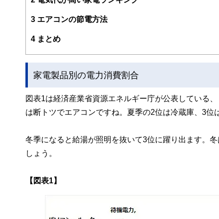
ー、公認会計士、社会保険労務士、行政書士、投資アナリ
え、むずかしく感じられる年金や税金、相続、保険、ロー
3
エアコンの節電方法
このように編集経験豊富なメンバーと金融や経済に精通し
4
まとめ
と、読み応えのあるコンテンツと確かな情報発信を実現し
私たちは、快適でより良い生活のアイデアを提供するお金
家電製品別の電力消費割合
図表1は経済産業省資源エネルギー庁が公表している、
は断トツでエアコンですね。夏季の2位は冷蔵庫、3位
冬季になると給湯が照明を抜いて3位に躍り出ます。
しょう。
【図表1】