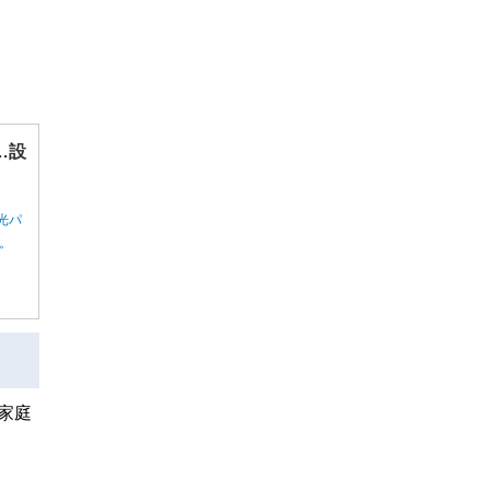
…設
光パ
ん。
家庭