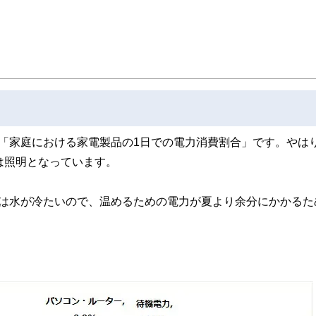
スト、キャリアコンサルタントなど150名以上の有資格者を執筆者・監修者として
ンなどの話をわかりやすく発信している点です。
た執筆者・監修者による執筆体制を築くことで、内容のわかりやすさはもちろんの
ています。
のコンシェルジュを目指します。
「家庭における家電製品の1日での電力消費割合」です。やはり
は照明となっています。
冬は水が冷たいので、温めるための電力が夏より余分にかかるた