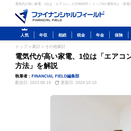
電気代が高い家電、1位は「エアコン」の月9000円！ トップ5の電気代と「節電
人気
年収
相続
税金
年金
保険
トップ
>
家計
>
その他家計
電気代が高い家電、1位は「エアコン
方法」を解説
執筆者 :
FINANCIAL FIELD編集部
配信日:
2023.08.19
更新日:
2024.10.10