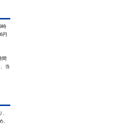
9時
6円
時間
は、当
り、
め、