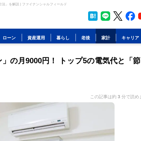
方法」を解説 | ファイナンシャルフィールド
ローン
資産運用
暮らし
老後
家計
キャリア
」の月9000円！ トップ5の電気代と「節
この記事は約
3
分で読め