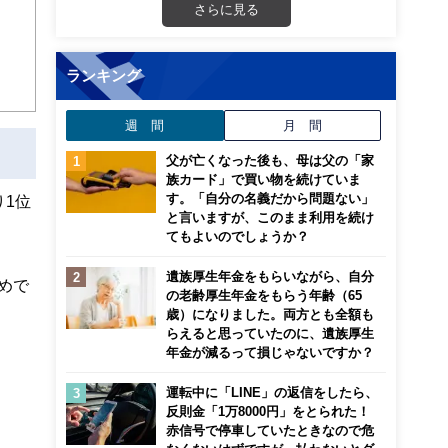
迎
さらに見る
こ
ランキング
週 間
月 間
父が亡くなった後も、母は父の「家
族カード」で買い物を続けていま
す。「自分の名義だから問題ない」
1位
と言いますが、このまま利用を続け
てもよいのでしょうか？
遺族厚生年金をもらいながら、自分
めで
の老齢厚生年金をもらう年齢（65
歳）になりました。両方とも全額も
らえると思っていたのに、遺族厚生
年金が減るって損じゃないですか？
運転中に「LINE」の返信をしたら、
反則金「1万8000円」をとられた！
赤信号で停車していたときなので危