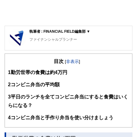
執筆者 : FINANCIAL FIELD編集部 ▼
ファイナンシャルプランナー
FinancialField編集部は、金融、経済に関する記事を、日々
の暮らしにどのような影響を与えるかという視点で、お金の
目次
知識がない方でも理解できるようわかりやすく発信していま
[
非表示
]
す。
1
勤労世帯の食費は約4万円
編集部のメンバーは、ファイナンシャルプランナーの資格取
得者を中心に「お金や暮らし」に関する書籍・雑誌の編集経
2
コンビニ弁当の平均額
験者で構成され、企画立案から記事掲載まですべての工程に
関わることで、読者目線のコンテンツを追求しています。
3
平日のランチを全てコンビニ弁当にすると食費はいく
FinancialFieldの特徴は、ファイナンシャルプランナー、弁
らになる？
護士、税理士、宅地建物取引士、相続診断士、住宅ローンア
ドバイザー、DCプランナー、公認会計士、社会保険労務
4
コンビニ弁当と手作り弁当を使い分けましょう
士、行政書士、投資アナリスト、キャリアコンサルタントな
ど150名以上の有資格者を執筆者・監修者として迎え、むず
かしく感じられる年金や税金、相続、保険、ローンなどの話
をわかりやすく発信している点です。