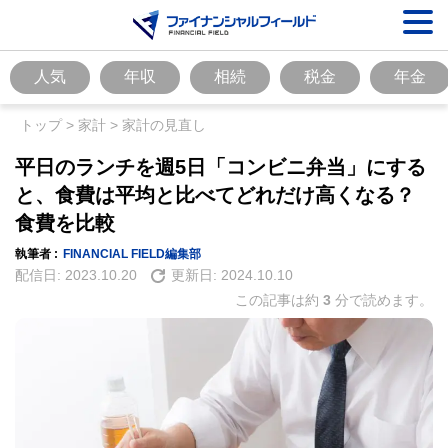
人気
年収
相続
税金
年金
トップ
>
家計
>
家計の見直し
平日のランチを週5日「コンビニ弁当」にする
と、食費は平均と比べてどれだけ高くなる？
食費を比較
執筆者 :
FINANCIAL FIELD編集部
配信日:
2023.10.20
更新日:
2024.10.10
この記事は約
3
分で読めます。