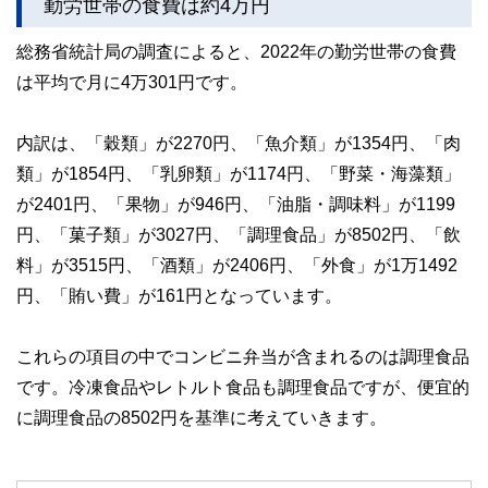
勤労世帯の食費は約4万円
このように編集経験豊富なメンバーと金融や経済に精通した
総務省統計局の調査によると、2022年の勤労世帯の食費
執筆者・監修者による執筆体制を築くことで、内容のわかり
やすさはもちろんのこと、読み応えのあるコンテンツと確か
は平均で月に4万301円です。
な情報発信を実現しています。
私たちは、快適でより良い生活のアイデアを提供するお金の
内訳は、「穀類」が2270円、「魚介類」が1354円、「肉
コンシェルジュを目指します。
類」が1854円、「乳卵類」が1174円、「野菜・海藻類」
が2401円、「果物」が946円、「油脂・調味料」が1199
円、「菓子類」が3027円、「調理食品」が8502円、「飲
料」が3515円、「酒類」が2406円、「外食」が1万1492
円、「賄い費」が161円となっています。
これらの項目の中でコンビニ弁当が含まれるのは調理食品
です。冷凍食品やレトルト食品も調理食品ですが、便宜的
に調理食品の8502円を基準に考えていきます。