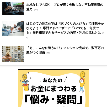
土地なしでもOK！ プロが導く失敗しない不動産投資の
魅力
[PR]
はじめての注文住宅は「家づくりのとびら」で理想をか
なえよう！ 専門アドバイザーに「いつでも・何度で
も」無料相談できるサービスの内容・利用の流れとは
[P
R]
「え、こんなに違うの!?」マンション売却で、数百万の
差がつく理由
[PR]