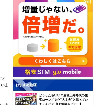
【PR】
どと
まいま
おすすめ動画
どうしたらいい？金利上昇時代の住
宅ローン／まだ”大丈夫”と思ってい
介しま
ませんか？【FP無料セミナー】