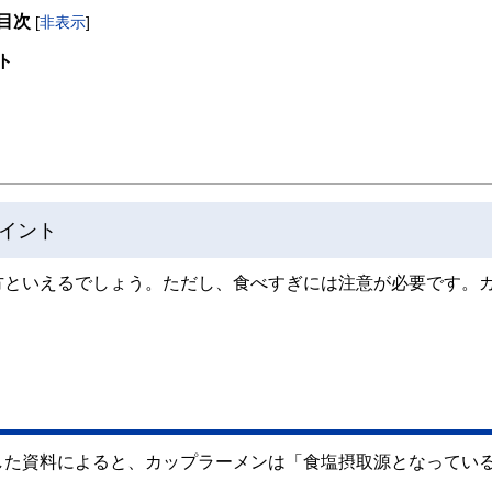
目次
[
非表示
]
取得者を中心に「お金や暮らし」に関する書籍・雑誌の編集経験者で構成され、企
線のコンテンツを追求しています。
ト
ンナー、弁護士、税理士、宅地建物取引士、相続診断士、住宅ローンアドバイザー、DCプラ
スト、キャリアコンサルタントなど150名以上の有資格者を執筆者・監修者として
ンなどの話をわかりやすく発信している点です。
た執筆者・監修者による執筆体制を築くことで、内容のわかりやすさはもちろんの
ています。
イント
のコンシェルジュを目指します。
方といえるでしょう。ただし、食べすぎには注意が必要です。
した資料によると、カップラーメンは「食塩摂取源となってい