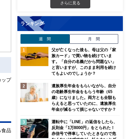
さらに見る
画立
ランキング
ンナ
迎
週 間
月 間
こ
父が亡くなった後も、母は父の「家
族カード」で買い物を続けていま
す。「自分の名義だから問題ない」
と言いますが、このまま利用を続け
てもよいのでしょうか？
カップ
遺族厚生年金をもらいながら、自分
の老齢厚生年金をもらう年齢（65
歳）になりました。両方とも全額も
らえると思っていたのに、遺族厚生
年金が減るって損じゃないですか？
運転中に「LINE」の返信をしたら、
反則金「1万8000円」をとられた！
る食品
赤信号で停車していたときなので危