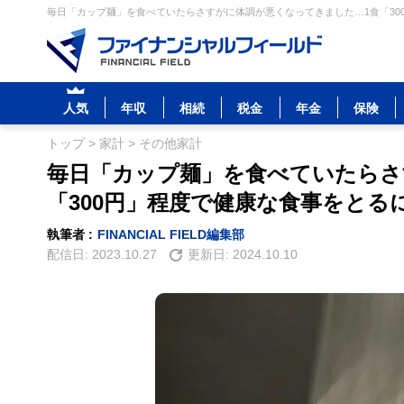
毎日「カップ麺」を食べていたらさすがに体調が悪くなってきました…1食「30
人気
年収
相続
税金
年金
保険
トップ
>
家計
>
その他家計
毎日「カップ麺」を食べていたらさ
「300円」程度で健康な食事をと
執筆者 :
FINANCIAL FIELD編集部
配信日:
2023.10.27
更新日:
2024.10.10