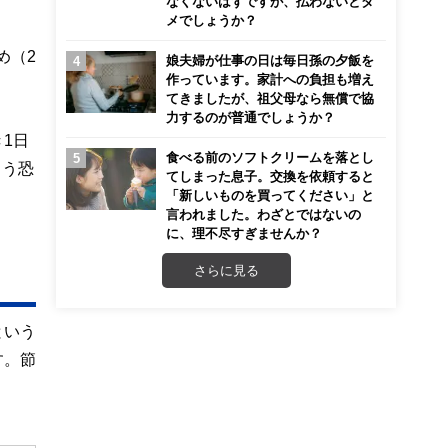
なくないはずですが、払わないとダ
メでしょうか？
め（2
娘夫婦が仕事の日は毎日孫の夕飯を
作っています。家計への負担も増え
てきましたが、祖父母なら無償で協
力するのが普通でしょうか？
1日
食べる前のソフトクリームを落とし
まう恐
てしまった息子。交換を依頼すると
「新しいものを買ってください」と
言われました。わざとではないの
に、理不尽すぎませんか？
さらに見る
という
す。節