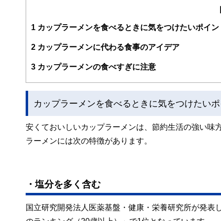
編集部のメンバーは、ファイナンシャルプランナーの資格
案から記事掲載まですべての工程に関わることで、読者目
1
カップラーメンを食べるときに気をつけたいポイン
FinancialFieldの特徴は、ファイナンシャルプラ
2
カップラーメンに代わる食事のアイデア
ー、公認会計士、社会保険労務士、行政書士、投資アナリ
え、むずかしく感じられる年金や税金、相続、保険、ロー
3
カップラーメンの食べすぎに注意
このように編集経験豊富なメンバーと金融や経済に精通し
と、読み応えのあるコンテンツと確かな情報発信を実現し
カップラーメンを食べるときに気をつけたいポ
私たちは、快適でより良い生活のアイデアを提供するお金
安くておいしいカップラーメンは、節約生活の強い味
ラーメンには次の特徴があります。
・塩分を多く含む
国立研究開発法人医薬基盤・健康・栄養研究所が発表